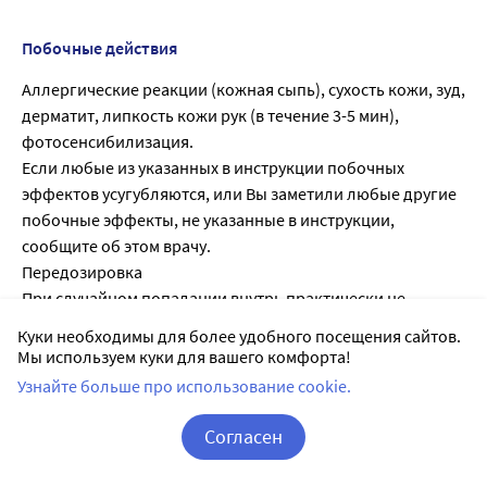
Побочные действия
Аллергические реакции (кожная сыпь), сухость кожи, зуд,
дерматит, липкость кожи рук (в течение 3-5 мин),
фотосенсибилизация.
Если любые из указанных в инструкции побочных
эффектов усугубляются, или Вы заметили любые другие
побочные эффекты, не указанные в инструкции,
сообщите об этом врачу.
Передозировка
При случайном попадании внутрь практически не
абсорбируется (следует сделать промывание желудка,
Куки необходимы для более удобного посещения сайтов.
используя молоко, сырое яйцо, желатин). При
Мы используем куки для вашего комфорта!
необходимости проводится симптоматическая терапия.
Узнайте больше про использование cookie.
В настоящее время о случаях передозировки при
наружном применении не сообщалось.
Согласен
Корзина
Вход / Регистрация