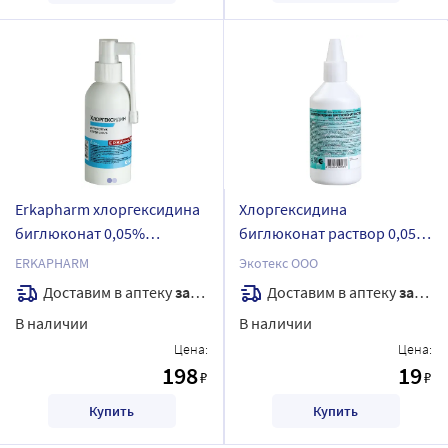
Erkapharm хлоргексидина
Хлоргексидина
биглюконат 0,05%
биглюконат раствор 0,05%
антисептик средство
средство
ERKAPHARM
Экотекс ООО
дезинфицирующее 150 мл/
дезинфицирующее 100 мл
Доставим в аптеку
завтра
Доставим в аптеку
завтра
спрей
В наличии
В наличии
Цена:
Цена:
198
19
₽
₽
Купить
Купить