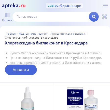
завтра
в
Краснодаре
Каталог
главная
медицинские изделия
антисептики для слизистых
хлоргексидина биглюконат в краснодаре
Хлоргексидина биглюконат в Краснодаре
Купить Хлоргексидина биглюконат в Краснодаре в Apteka.ru.
Цена на Хлоргексидина биглюконат от 15 руб. в Краснодаре.
Доставка препарата Хлоргексидина биглюконат в 787 аптек.
Аналоги