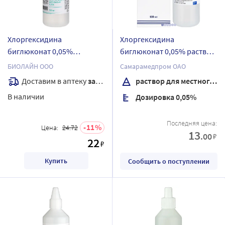
Хлоргексидина
Хлоргексидина
биглюконат 0,05%
биглюконат 0,05% раствор
средство
для местного и наружного
БИОЛАЙН ООО
Самарамедпром ОАО
дезинфицирующее 100 мл/
применения 100 мл
Доставим в аптеку
завтра
раствор для местного и наружного применения
биолайн/
В наличии
Дозировка 0,05%
Последняя цена:
11
Цена:
24.72
13
.00
₽
22
₽
Купить
Сообщить о поступлении