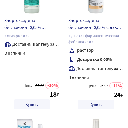
Хлоргексидина
Хлоргексидина
биглюконат 0,05%
биглюконат 0,05% флакон-
южфарм средство
капельница раствор 100
ЮжФарм ООО
Тульская фармацевтическая
дезинфицирующее 100 мл
мл
фабрика ООО
Доставим в аптеку
завтра
кожный антисептик
раствор
В наличии
Дозировка 0,05%
Доставим в аптеку
завтра
В наличии
10
11
Цена:
20.22
Цена:
26.97
18
24
₽
₽
Купить
Купить