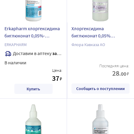
Erkapharm хлоргексидина
Хлоргексидина
биглюконат 0,05%-
биглюконат 0,05%
южфарм средство
средство
ERKAPHARM
Флора Кавказа АО
дезинфицирующее
дезинфицирующее
Доставим в аптеку
завтра
кожный антисептик 100 мл
кожный антисептик 100 мл
В наличии
кожный антисептик
Последняя цена:
Цена:
28
.00
₽
37
₽
Сообщить о поступлении
Купить