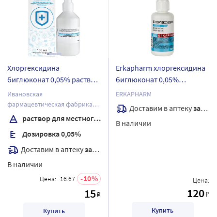
Хлоргексидина
Erkapharm хлоргексидина
биглюконат 0,05% раствор
биглюконат 0,05%
для местного применения
антисептик средство
Ивановская
ERKAPHARM
для наружного
дезинфицирующее 50 мл/
фармацевтическая фабрика
Доставим в аптеку
завтра
применения 100 мл
спрей
АО
раствор для местного применения
В наличии
флакон
Дозировка 0,05%
Доставим в аптеку
завтра
В наличии
10
Цена:
16.67
Цена:
120
15
₽
₽
Купить
Купить