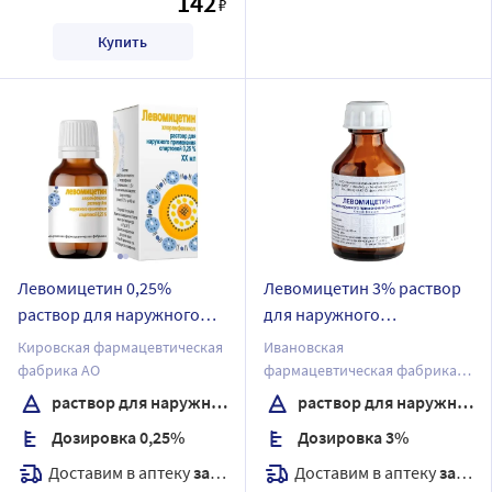
142
₽
Купить
Левомицетин 0,25%
Левомицетин 3% раствор
раствор для наружного
для наружного
применения спиртовой 25
применения 25 мл
Кировская фармацевтическая
Ивановская
мл
фабрика АО
фармацевтическая фабрика
ОАО
раствор для наружного применения спиртовой
раствор для наружного применения
Дозировка 0,25%
Дозировка 3%
Доставим в аптеку
завтра
Доставим в аптеку
завтра