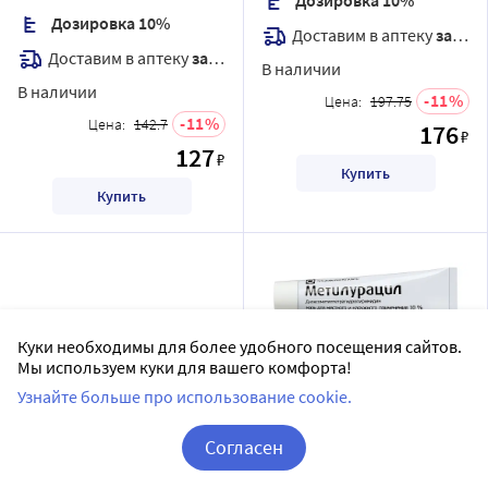
Дозировка 10%
Доставим в аптеку
завтра
Доставим в аптеку
завтра
В наличии
В наличии
11
Цена:
197.75
11
Цена:
142.7
176
₽
127
₽
Купить
Купить
Куки необходимы для более удобного посещения сайтов.
Мы используем куки для вашего комфорта!
Узнайте больше про использование cookie.
Синтомицина 10%
Метилурацил 10% мазь 25
Согласен
линимент 25 гр
гр
Корзина
Вход / Регистрация