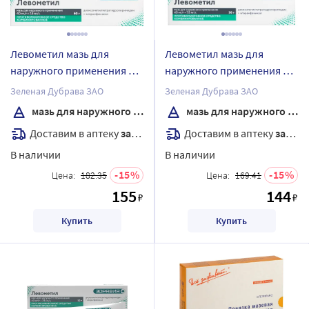
Левометил мазь для
Левометил мазь для
наружного применения 40
наружного применения 30
гр
гр
Зеленая Дубрава ЗАО
Зеленая Дубрава ЗАО
мазь для наружного применения
мазь для наружного применения
Доставим в аптеку
завтра
Доставим в аптеку
завтра
В наличии
В наличии
15
15
Цена:
182.35
Цена:
169.41
155
144
₽
₽
Купить
Купить