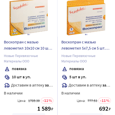
Воскопран с мазью
Воскопран с мазью
левометил 10х10 см 10 шт.
левометил 5х7,5 см 5 шт.
повязка мазевая
повязка мазевая
Новые Перевязочные
Новые Перевязочные
атравматическая с
атравматическая с
Материалы ООО
Материалы ООО
восковым покрытием
восковым покрытием
повязка
повязка
стерильная
стерильная
10 шт в уп.
5 шт в уп.
антимикробная
антимикробная
Доставим в аптеку
завтра
Доставим в аптеку
завтра
В наличии
В наличии
11
11
Цена:
1785.39
Цена:
777.53
1 589
692
₽
₽