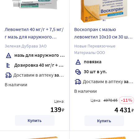
Левометил 40 мг/г + 7,5 мг/
Воскопран с мазью
г мазь для наружного
левометил 10х10 см 30 шт.
применения 10 гр
повязка мазевая
Зеленая Дубрава ЗАО
Новые Перевязочные
атравматическая с
Материалы ООО
мазь для наружного применения
восковым покрытием
повязка
Дозировка 40 мг/г + 7,5 мг/г
стерильная
30 шт в уп.
антимикробная
Доставим в аптеку
завтра
Доставим в аптеку
завтра
В наличии
В наличии
11
Цена:
4978.65
Цена:
139
4 431
₽
₽
Купить
Купить