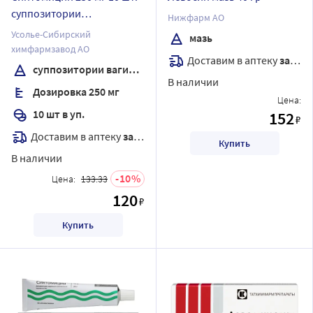
суппозитории
Нижфарм АО
вагинальные
Усолье-Сибирский
мазь
химфармзавод АО
Доставим в аптеку
завтра
суппозитории вагинальные
В наличии
Дозировка 250 мг
Цена:
10 шт в уп.
152
₽
Доставим в аптеку
завтра
Купить
В наличии
10
Цена:
133.33
120
₽
Купить