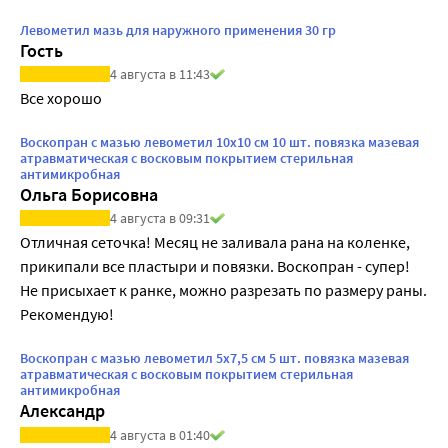
Левометил мазь для наружного применения 30 гр
Гость
4 августа в 11:43
Все хорошо
Воскопран с мазью левометил 10х10 см 10 шт. повязка мазевая
атравматическая с восковым покрытием стерильная
антимикробная
Ольга Борисовна
4 августа в 09:31
Отличная сеточка! Месяц не заливала рана на коленке, 
прикипали все пластыри и повязки. Воскопран - супер! 
Не присыхает к ранке, можно разрезать по размеру раны. 
Рекомендую!
Воскопран с мазью левометил 5х7,5 см 5 шт. повязка мазевая
атравматическая с восковым покрытием стерильная
антимикробная
Александр
4 августа в 01:40