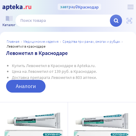
завтра
в
Краснодар
Каталог
главная
медицинские изделия
средства при ранах, ожогах и рубцах
левометил в краснодаре
Левометил в Краснодаре
Купить Левометил в Краснодаре в Apteka.ru.
Цена на Левометил от 139 руб. в Краснодаре.
Доставка препарата Левометил в 803 аптеки.
Аналоги