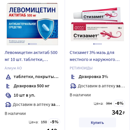
Левомицетин актитаб 500
Стизамет 3% мазь для
мг 10 шт. таблетки,
местного и наружного
покрытые пленочной
применения 10 гр
Алиум АО
РЕТИНОИДЫ
оболочкой
таблетки, покрытые пленочной оболочкой
Дозировка 3%
Доставим в аптеку
завтра
Дозировка 500 мг
В наличии
10 шт в уп.
6
Цена:
364
Доставим в аптеку
завтра
342
₽
В наличии
5
Цена:
150
Купить