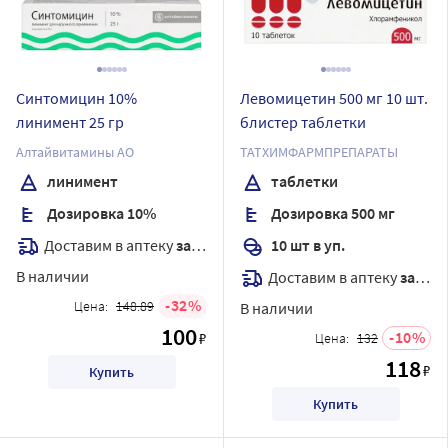
Синтомицин 10%
Левомицетин 500 мг 10 шт.
линимент 25 гр
блистер таблетки
Алтайвитамины АО
ТАТХИМФАРМПРЕПАРАТЫ
линимент
таблетки
Дозировка 10%
Дозировка 500 мг
Доставим в аптеку
завтра
10 шт в уп.
В наличии
Доставим в аптеку
завтра
32
Цена:
148.89
В наличии
100
10
₽
Цена:
132
118
₽
Купить
Купить