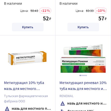
В наличии
В наличии
11
10
Цена:
58.43
Цена:
63.33
52
57
₽
₽
Купить
Купить
Метилурацил 10% туба
Метилурацил реневал 10%
мазь для местного
туба мазь для местного и
применения 25 гр
наружного применения 25
Тульская фармацевтическая
RENEWAL
гр
фабрика ООО
мазь для местного и наружного применения
мазь для местного применения
Дозировка 10%