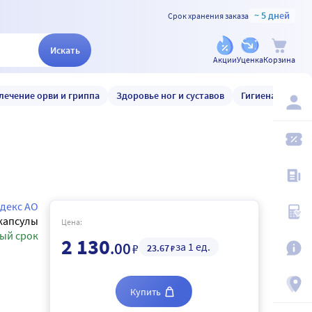
~ 5 дней
Срок хранения заказа
Искать
Акции
Уценка
Корзина
лечение орви и гриппа
Здоровье ног и суставов
Гигиена и уход
декс АО
капсулы
Цена:
ый срок
2 130
.00
за 1 ед.
₽
23
.67
₽
Купить