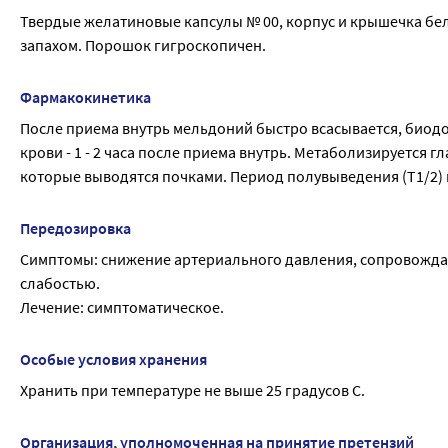
Твердые желатиновые капсулы № 00, корпус и крышечка бел
симптомов психического и физического перенапряжения, а
запахом. Порошок гигроскопичен.
действие.
В случае острого ишемического повреждения миокарда мел
реабилитационный период.
Фармакокинетика
При сердечной недостаточности повышает сократимость мио
После приема внутрь мельдоний быстро всасывается, биодо
частоту приступов стенокардии. При острых и хронических
крови - 1 - 2 часа после приема внутрь. Метаболизируется 
циркуляцию крови в очаге ишемии, способствует перерасп
которые выводятся почками. Период полувыведения (T1/2) пр
Эффективен в случае васкулярной и дистрофической патоло
Характерно также тонизирующее действие на центральную 
Передозировка
вегетативной нервных систем у больных хроническим алко
Симптомы: снижение артериального давления, сопровожда
слабостью.
Лечение: симптоматическое.
Особые условия хранения
Хранить при температуре не выше 25 градусов С.
Организация, уполномоченная на принятие претензий