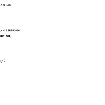
слабым 
торное 
ет 
ижает 
ии в плазме 
 
литов, 
тической и 
щей 