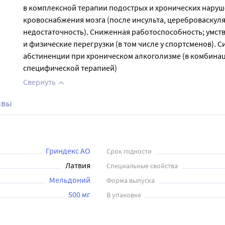
в комплексной терапии подострых и хронических нару
кровоснабжения мозга (после инсульта, цереброваскул
недостаточность). Сниженная работоспособность; умст
и физические перегрузки (в том числе у спортсменов). 
абстиненции при хроническом алкоголизме (в комбинац
специфической терапией)
Свернуть
ывы
Гриндекс АО
Срок годности
Латвия
Специальные свойства
Мельдоний
Форма выпуска
500 мг
В упаковке