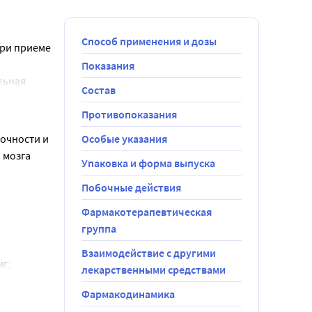
Способ применения и дозы
ри приеме 
Показания
ьная 
Состав
- 4 - 6 
Противопоказания
очности и 
Особые указания
мозга 
Упаковка и форма выпуска
лжают 
Побочные действия
Фармакотерапевтическая
группа
Взаимодействие с другими
мг;
дели.
лекарственными средствами
ировочном 
Фармакодинамика