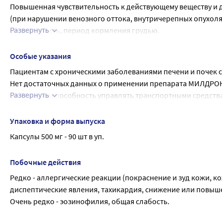
4. Синдром абстиненции при хроническом алкоголизме (в 
Повышенная чувствительность к действующему веществу и 
Внутрь по 500 мг 4 раза в день. Курс лечения - 7 - 10 дней.
(при нарушении венозного оттока, внутричерепных опухолях)
Развернуть
беременность, период кормления грудью.
С осторожностью: при заболеваниях печени и/или почек.
Беременность и период лактации
Особые указания
Безопасность применения препарата во время беременност
Пациентам с хроническими заболеваниями печени и почек 
воздействия на плод, во время беременности применение 
Нет достаточных данных о применении препарата МИЛДРОНАТ
Неизвестно, выделяется ли мельдоний в грудное молоко. Е
Развернуть
Влияние на способность управлять транспортными средств
кормление ребенка грудью прекращают.
Нет данных о неблагоприятном влиянии препарата МИЛДРОН
механизмами.
Упаковка и форма выпуска
Капсулы 500 мг - 90 шт в уп.
Побочные действия
Редко - аллергические реакции (покраснение и зуд кожи, ко
диспептические явления, тахикардия, снижение или повыш
Очень редко - эозинофилия, общая слабость.