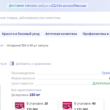
Доставим
завтра
в любую из
2720 аптек
в
Москве
Красота и базовый уход
Аптечная косметика
Профилактика и 
нат
Милдронат 500 мг 90 шт. капсулы
ться
Добавить к сравнению
Грин
Производитель
Форма выпуска
Длительн
Срок годности
Все характеристики
250 мг
Дозировка:
В упаковке:
20
В упаковке:
40
725
.00
₽
1 271
.00
₽