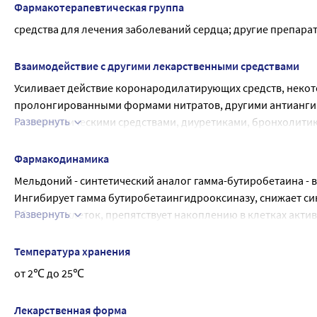
Фармакотерапевтическая группа
средства для лечения заболеваний сердца; другие препара
Взаимодействие с другими лекарственными средствами
Усиливает действие коронародилатирующих средств, некото
пролонгированными формами нитратов, другими антиангин
Развернуть
антиаритмическими средствами, диуретиками, бронхолити
Ввиду возможного развития тахикардии и артериальной гип
нитроглицерином (для подъязычного применения) и гипот
Фармакодинамика
короткодействующими формами нифедипина).
Мельдоний - синтетический аналог гамма-бутиробетаина - в
Ингибирует гамма бутиробетаингидрооксиназу, снижает си
Развернуть
оболочки клеток, препятствует накоплению в клетках акт
ацилкарнитина и ацилкофермента А.
Кардиопротекторное средство, нормализующее метаболизм 
Температура хранения
между процессами доставки кислорода и его потребления 
от 2℃ до 25℃
(АТФ); одновременно с этим активирует гликолиз, который 
снижения концентрации карнитина усиленно синтезируетс
Лекарственная форма
Механизм действия определяет многообразие его фармако