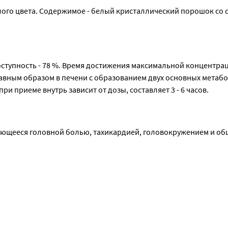
ого цвета. Содержимое - белый кристаллический порошок со 
ктивация тканевого и гуморального иммунитета, кардиопротек
ьдоний замедляет образование некротической зоны, укорачива
карда, увеличивает толерантность к физической нагрузке, сн
ступность - 78 %. Время достижения максимальной концентрац
 ишемических нарушениях мозгового кровообращения улучшает
главным образом в печени с образованием двух основных метабо
ределению крови в пользу ишемизированного участка.
и приеме внутрь зависит от дозы, составляет 3 - 6 часов.
гии сосудов глазного дна.
нервную систему, устранение функциональных нарушений сома
голизмом при синдроме абстиненции.
ющееся головной болью, тахикардией, головокружением и об