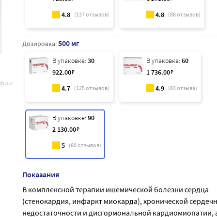
4.8
4.8
(
137
отзывов)
(
88
отзывов)
500 мг
Дозировка:
В упаковке:
30
В упаковке:
60
922
.00
₽
1 736
.00
₽
афии
4.7
4.9
(
125
отзывов)
(
83
отзыва)
В упаковке:
90
2 130
.00
₽
5
(
80
отзывов)
Показания
В комплексной терапии ишемической болезни сердца
(стенокардия, инфаркт миокарда), хронической сердеч
недостаточности и дисгормональной кардиомиопатии, 