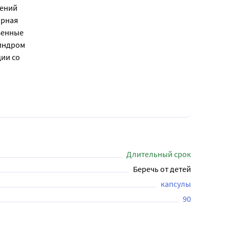
шений
ярная
венные
Синдром
ии со
Длительный срок
Беречь от детей
капсулы
90