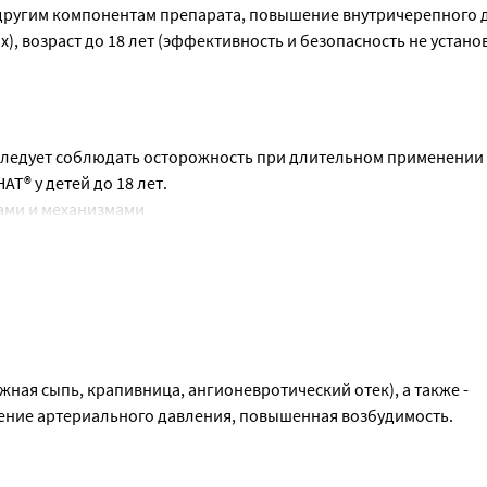
комбинации со специфической терапией)
другим компонентам препарата, повышение внутричерепного д
, возраст до 18 лет (эффективность и безопасность не установ
и не установлена. Чтобы избежать возможного неблагоприятно
следует соблюдать осторожность при длительном применении
препарата МИЛДРОНАТ® не рекомендуется.
® у детей до 18 лет.
сли лечение препаратом МИЛДРОНАТ® для матери необходимо, 
ами и механизмами
АТ® на способность управлять транспортными средствами и 
жная сыпь, крапивница, ангионевротический отек), а также - 
ение артериального давления, повышенная возбудимость.