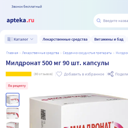
Звонок бесплатный
Лекарственные средства
Витамины и бад
Каталог
главная
лекарственные средства
сердечно-сосудистые препараты
милдро
Милдронат 500 мг 90 шт. капсулы
Добавить в избранное
Подели
(
80
отзывов)
По рецепту