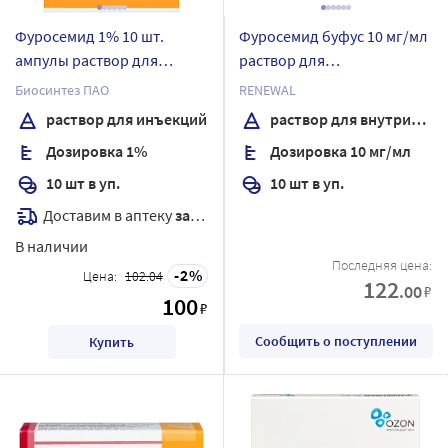
Фуросемид 1% 10 шт.
Фуросемид буфус 10 мг/мл
ампулы раствор для
раствор для
инъекций 2 мл
внутривенного и
Биосинтез ПАО
RENEWAL
внутримышечного
раствор для инъекций
раствор для внутривенного и внутримышечного введения
введения 2 мл ампулы 10
Дозировка 1%
Дозировка 10 мг/мл
шт.
10 шт в уп.
10 шт в уп.
Доставим в аптеку
завтра
В наличии
Последняя цена:
2
Цена:
102.04
122
.00
₽
100
₽
Сообщить о поступлении
Купить