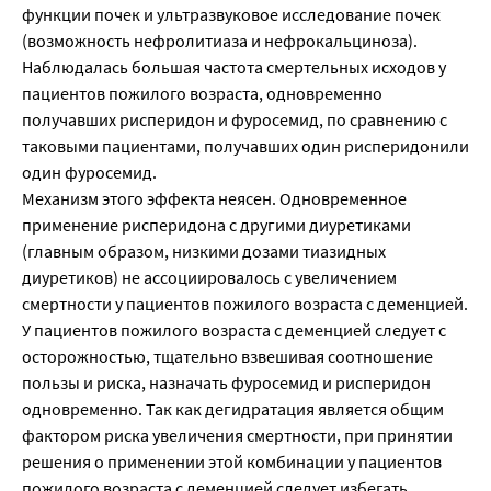
функции почек и ультразвуковое исследование почек
(возможность нефролитиаза и нефрокальциноза).
Наблюдалась большая частота смертельных исходов у
пациентов пожилого возраста, одновременно
получавших рисперидон и фуросемид, по сравнению с
таковыми пациентами, получавших один рисперидонили
один фуросемид.
Механизм этого эффекта неясен. Одновременное
применение рисперидона с другими диуретиками
(главным образом, низкими дозами тиазидных
диуретиков) не ассоциировалось с увеличением
смертности у пациентов пожилого возраста с деменцией.
У пациентов пожилого возраста с деменцией следует с
осторожностью, тщательно взвешивая соотношение
пользы и риска, назначать фуросемид и рисперидон
одновременно. Так как дегидратация является общим
фактором риска увеличения смертности, при принятии
решения о применении этой комбинации у пациентов
пожилого возраста с деменцией следует избегать