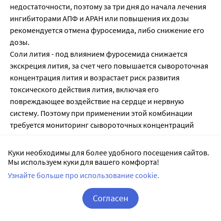
недостаточности, поэтому за три дня до начала лечения
ингибиторами АПФ и АРАН или повышения их дозы
рекомендуется отмена фуросемида, либо снижение его
дозы.
Соли лития - под влиянием фуросемида снижается
экскреция лития, за счет чего повышается сывороточная
концентрация лития и возрастает риск развития
токсического действия лития, включая его
повреждающее воздействие на сердце и нервную
систему. Поэтому при применении этой комбинации
требуется мониторинг сывороточных концентраций
лития.
Рисперидон - необходимо соблюдать осторожность,
Куки необходимы для более удобного посещения сайтов.
тщательно взвешивая соотношение риска и пользы, при
Мы используем куки для вашего комфорта!
сочетании приема рисперидона с фуросемидом или
Узнайте больше про использование cookie.
другими сильными диуретиками (наблюдалось
увеличение смертности у пожилых пациентов с
Согласен
деменцией, получавших одновременно рисперидон и
Корзина
Вход / Регистрация
фуросемид).