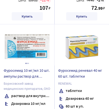
Цена:
120.22
Цена:
74.48
107
72
.99
₽
₽
Купить
Купить
Фуросемид 10 мг/мл 10 шт.
Фуросемид реневал 40 мг
ампулы раствор для
60 шт. таблетки
внутривенного и
Борисовский завод
RENEWAL
внутримышечного
медицинских препаратов, ОАО
таблетки
введения 2 мл
раствор для внутривенного и внутримышечного введения
Дозировка 40 мг
Дозировка 10 мг/мл
60 шт в уп.