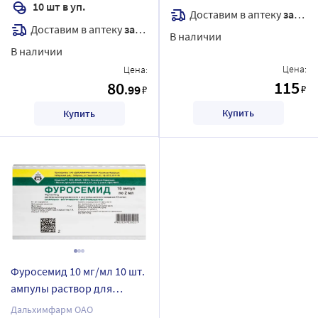
10 шт в уп.
Доставим в аптеку
завтра
Доставим в аптеку
завтра
В наличии
В наличии
Цена:
Цена:
115
80
.99
₽
₽
Купить
Купить
Фуросемид 10 мг/мл 10 шт.
ампулы раствор для
внутривенного и
Дальхимфарм ОАО