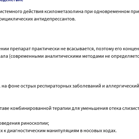
истемного действия ксилометазолина при одновременном пр
рициклических антидепрессантов.
нии препарат практически не всасывается, поэтому его концен
мала (современными аналитическими методами не определяетс
ч. на фоне острых респираторных заболеваний и аллергический
оставе комбинированной терапии для уменьшения отека слизис
оведения риноскопии;
х к диагностическим манипуляциям в носовых ходах.