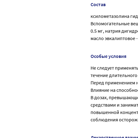
Состав
ксилометазолина гид
Вспомогательные вещес
0.5 мг, натрия дигид
масло эвкалиптовое - 0
Особые условия
Не следует применят
течение длительного
Перед применением н
Влияние на способно
В дозах, превышающи
средствами и занима
повышенной концентр
соблюдения осторож
Лекарственное взаи