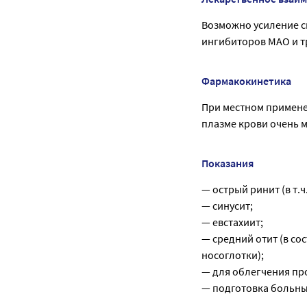
Возможно усиление с
ингибиторов МАО и т
Фармакокинетика
При местном примене
плазме крови очень 
Показания
— острый ринит (в т.
— синусит;
— евстахиит;
— средний отит (в с
носоглотки);
— для облегчения пр
— подготовка больны