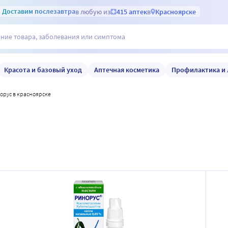
Доставим
послезавтра
в любую из
415 аптек
в
Красноярске
Красота и базовый уход
Аптечная косметика
Профилактика и 
норус в красноярске