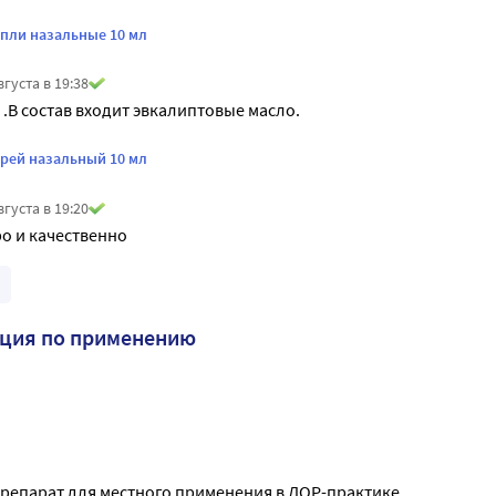
апли назальные 10 мл
вгуста в 19:38
.В состав входит эвкалиптовые масло.
прей назальный 10 мл
вгуста в 19:20
о и качественно
кция по применению
епарат для местного применения в ЛОР-практике