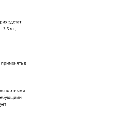
рия эдетат -
 3.5 мг,
 применять в
ранспортными
требующими
ует