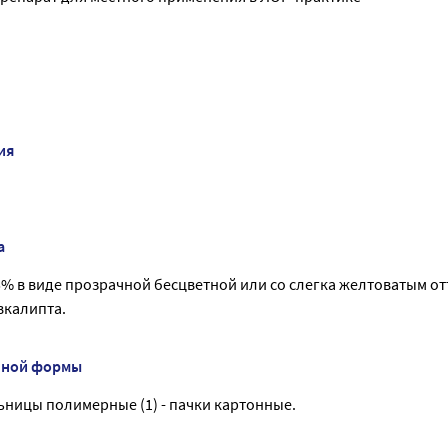
ия
а
5% в виде прозрачной бесцветной или со слегка желтоватым о
вкалипта.
нной формы
ьницы полимерные (1) - пачки картонные.