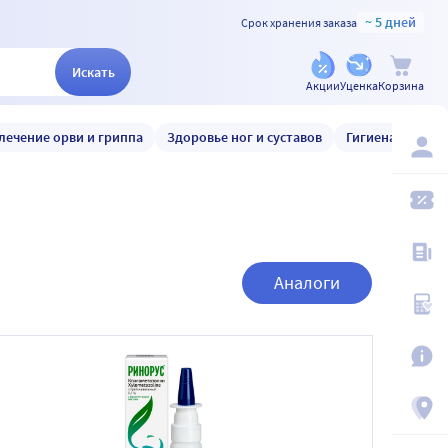
~ 5 дней
Срок хранения заказа
Искать
Акции
Уценка
Корзина
лечение орви и гриппа
Здоровье ног и суставов
Гигиена и уход
Аналоги