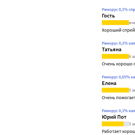
Ринорус 0,1% сп
Гость
вче
Хороший спрей
Ринорус 0,1% ка
Татьяна
6 а
Очень хорошо 
Ринорус 0,05% к
Елена
5 а
Очень помогае
Ринорус 0,1% ка
Юрий Пот
5 а
Работает хоро