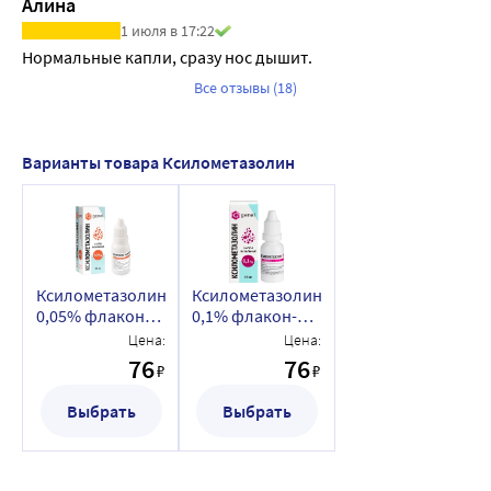
Алина
1 июля в 17:22
Нормальные капли, сразу нос дышит.
Все отзывы (18)
Варианты товара Ксилометазолин
Ксилометазолин
Ксилометазолин
0,05% флакон-
0,1% флакон-
капельница
капельница
Цена:
Цена:
капли
капли
76
76
₽
₽
назальные 10 мл
назальные 10 мл
Выбрать
Выбрать