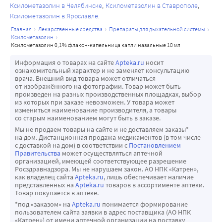
Ксилометазолин в Челябинске
Ксилометазолин в Ставрополе
Ксилометазолин в Ярославле
главная
лекарственные средства
препараты для дыхательной системы
ксилометазолин
ксилометазолин 0,1% флакон-капельница капли назальные 10 мл
Информация о товарах на сайте
Apteka.ru
носит
ознакомительный характер и не заменяет консультацию
врача. Внешний вид товара может отличаться
от изображённого на фотографии. Товар может быть
произведен на разных производственных площадках, выбор
из которых при заказе невозможен. У товара может
измениться наименование производителя, а товары
со старым наименованием могут быть в заказе.
Мы не продаем товары на сайте и не доставляем заказы*
на дом. Дистанционная продажа медикаментов (в том числе
с доставкой на дом) в соответствии с
Постановлением
Правительства
может осуществляться аптечной
организацией, имеющей соответствующее разрешение
Росздравнадзора. Мы не нарушаем закон. АО НПК «Катрен»,
как владелец сайта
Apteka.ru
, лишь обеспечивает наличие
представленных на
Apteka.ru
товаров в ассортименте аптеки.
Товар покупается в аптеке.
*под «заказом» на
Apteka.ru
понимается формирование
пользователем сайта заявки в адрес поставщика (АО НПК
«Катрен») от имени аптечной организации на поставку