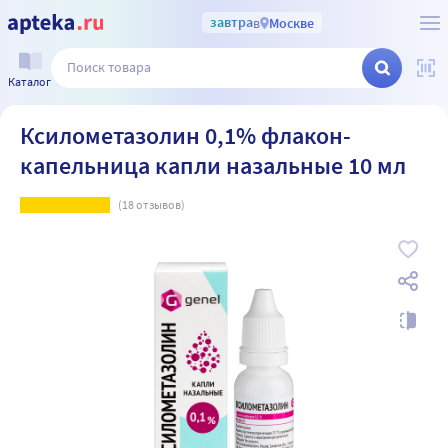
завтра
в
Москве
Каталог
Ксилометазолин 0,1% флакон-
капельница капли назальные 10 мл
(
18
отзывов)