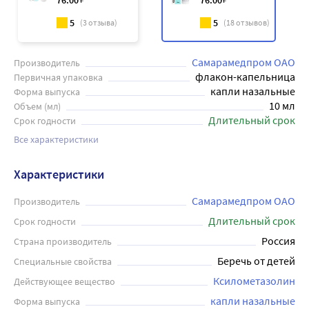
76
.00
76
.00
5
5
(
3
отзыва)
(
18
отзывов)
Самарамедпром ОАО
Производитель
флакон-капельница
Первичная упаковка
капли назальные
Форма выпуска
10 мл
Объем (мл)
Длительный срок
Срок годности
Все характеристики
Характеристики
Самарамедпром ОАО
Производитель
Длительный срок
Срок годности
Россия
Страна производитель
Беречь от детей
Специальные свойства
Ксилометазолин
Действующее вещество
капли назальные
Форма выпуска