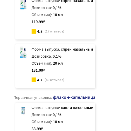
Форма выпуска:
спрей назальный
Дозировка:
0,1%
Объем (мл):
10 мл
119
.99
₽
4.8
(
17
отзывов)
Форма выпуска:
спрей назальный
Дозировка:
0,1%
Объем (мл):
20 мл
131
.00
₽
4.7
(
89
отзывов)
флакон-капельница
Первичная упаковка:
Форма выпуска:
капли назальные
Дозировка:
0,1%
Объем (мл):
10 мл
33
.99
₽