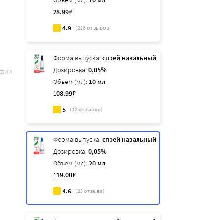
Объем (мл):
10 мл
28
.99
₽
4.9
(
218
отзывов)
Форма выпуска:
спрей назальный
Дозировка:
0,05%
афии
Объем (мл):
10 мл
108
.99
₽
5
(
12
отзывов)
Форма выпуска:
спрей назальный
Дозировка:
0,05%
Объем (мл):
20 мл
119
.00
₽
4.6
(
23
отзыва)