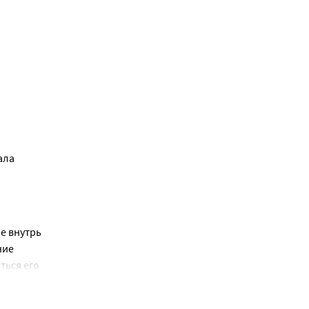
ла 
 внутрь 
ие 
ься его 