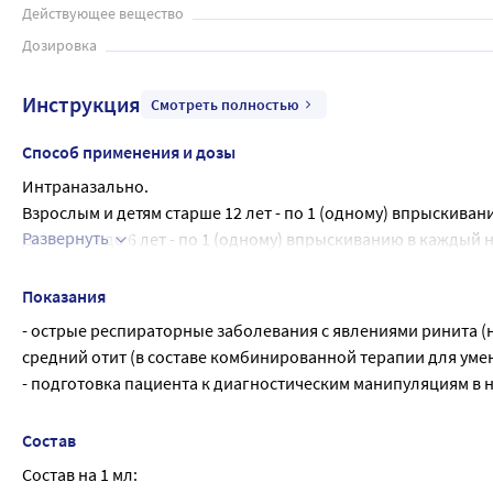
Действующее вещество
Дозировка
Инструкция
Смотреть полностью
Способ применения и дозы
Интраназально.
Взрослым и детям старше 12 лет - по 1 (одному) впрыскивани
Развернуть
Детям от 2 до 6 лет - по 1 (одному) впрыскиванию в каждый н
Не следует применять препарат более 3 раз в сутки. Не ре
Препарат у детей следует применять под наблюдением взрос
Показания
врачом.
- острые респираторные заболевания с явлениями ринита (на
Правила применения препарата
средний отит (в составе комбинированной терапии для уме
Снять с флакона защитный колпачок. Перед первым примене
- подготовка пациента к диагностическим манипуляциям в н
появления струи с «облачком тумана». Флакон готов к испо
раз. Препарат вдыхать через нос. По возможности следует 
Состав
горизонтально или вниз. После применения флакон- распы
Состав на 1 мл: