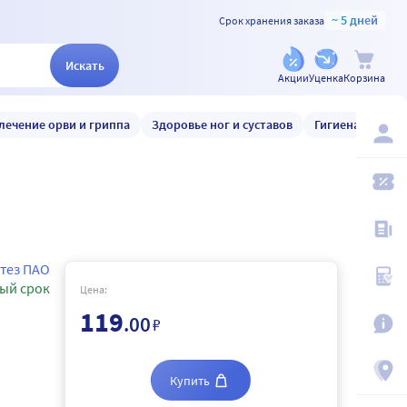
~ 5 дней
Срок хранения заказа
Искать
Акции
Уценка
Корзина
лечение орви и гриппа
Здоровье ног и суставов
Гигиена и уход
тез ПАО
ый срок
Цена:
119
.00
₽
Купить