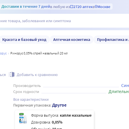
Доставим
в течение 7 дней
в любую из
2720 аптек
в
Москве
Красота и базовый уход
Аптечная косметика
Профилактика и 
норус
Ринорус 0,05% спрей назальный 20 мл
ься
Добавить к сравнению
Син
Производитель
Длительн
Срок годности
Все характеристики
Другое
Первичная упаковка:
Форма выпуска:
капли назальные
Дозировка:
0,05%