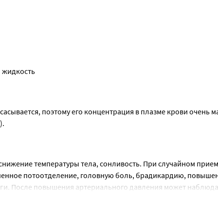
я.
рименения и продолжается до 10 часов.
м жидкость
асывается, поэтому его концентрация в плазме крови очень ма
).
нижение температуры тела, сонливость. При случайном приеме
шенное потоотделение, головную боль, брадикардию, повышен
оги. После повышения артериального давления может наблюдат
 с остановкой сердца - реанимационные действия