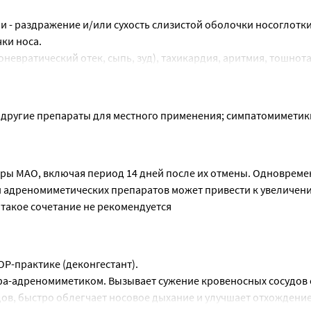
ышения рекомендуемых доз.
и повышенной концентрации внимания и быстроты психомото
 - раздражение и/или сухость слизистой оболочки носоглотки,
ки носа.
евратический отек, сыпь, зуд), тахикардия, аритмия, тошнота,
льного давления, бессонница, нарушение зрения, депрессия 
и другие препараты для местного применения; симпатомиметик
ы МАО, включая период 14 дней после их отмены. Одновреме
и адреномиметических препаратов может привести к увеличени
такое сочетание не рекомендуется
Р-практике (деконгестант).
а-адреномиметиком. Вызывает сужение кровеносных сосудов с
ов, быстро облегчает носовое дыхание и улучшает отхождение