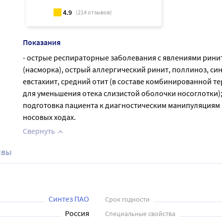
4.9
(
214
отзывов)
Показания
- острые респираторные заболевания с явлениями рини
(насморка), острый аллергический ринит, поллиноз, син
евстахиит, средний отит (в составе комбинированной т
для уменьшения отека слизистой оболочки носоглотки);
подготовка пациента к диагностическим манипуляциям 
носовых ходах.
Свернуть
ывы
Синтез ПАО
Срок годности
Россия
Специальные свойства