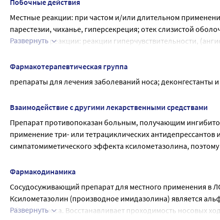
риска для ребенка, с осторожностью, не допускается прев
Побочные действия
потенциально опасными видами деятельности, требующим
Местные реакции: при частом и/или длительном применении
реакций, что требует соблюдения осторожности.
парестезии, чиханье, гиперсекреция; отек слизистой оболоч
Развернуть
Системные реакции: реакции гиперчувствительности, (ангион
головная боль, ощущение сердцебиения, повышение артериа
длительном применении высоких доз).
Фармакотерапевтическая группа
препараты для лечения заболеваний носа; деконгестанты 
Взаимодействие с другими лекарственными средствами
Препарат противопоказан больным, получающим ингибитор
применение три- или тетрациклических антидепрессантов 
симпатомиметического эффекта ксилометазолина, поэтому 
Фармакодинамика
Сосудосуживающий препарат для местного применения в ЛО
Ксилометазолин (производное имидазолина) является альф
Развернуть
оболочки носа. Восстанавливает проходимость носовых ход