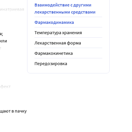
Взаимодействие с другими
инатриевая 
лекарственными средствами
рофосфата 
Фармакодинамика
Температура хранения
; 
или 
Лекарственная форма
 
Фармакокинетика
ей после их 
й возраст до 
Передозировка
зия 
фект 
очки носа.
ериального 
риску 
ают в пачку 
 матери и 
другими 