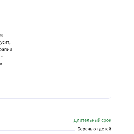
та
усит,
ерапии
 -
в
Длительный срок
Беречь от детей