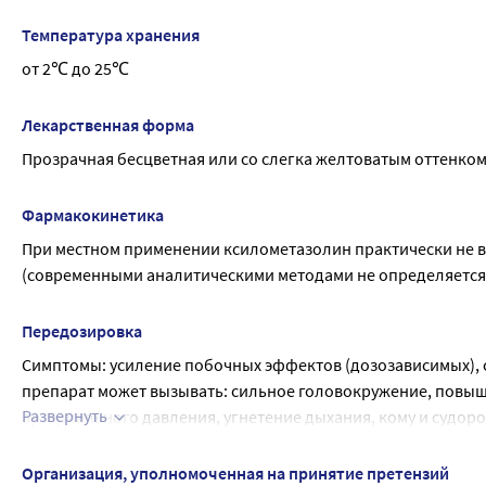
из носа при ринитах (насморках) различного происхождени
Действие препарата наступает через 5-10 минут после его п
Температура хранения
от 2℃ до 25℃
Лекарственная форма
Прозрачная бесцветная или со слегка желтоватым оттенко
Фармакокинетика
При местном применении ксилометазолин практически не вс
(современными аналитическими методами не определяется
Передозировка
Симптомы: усиление побочных эффектов (дозозависимых), с
препарат может вызывать: сильное головокружение, повы
Развернуть
артериального давления, угнетение дыхания, кому и судор
резкое снижение.
Лечение: симптоматическое. В случае тяжелого отравления
Организация, уполномоченная на принятие претензий