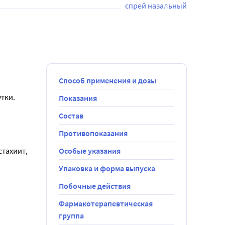
спрей назальный
Способ применения и дозы
утки.
Показания
Состав
ей.
товаться с 
Противопоказания
тахиит, 
Особые указания
Упаковка и форма выпуска
ку до 
ую насадку 1 
Побочные действия
 
Фармакотерапевтическая
группа