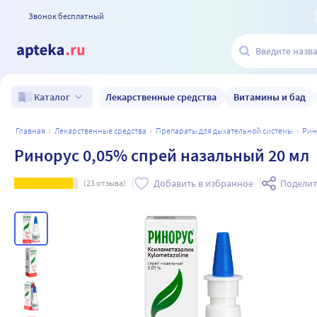
Звонок бесплатный
Лекарственные средства
Витамины и бад
Каталог
главная
лекарственные средства
препараты для дыхательной системы
ри
Ринорус 0,05% спрей назальный 20 мл
Добавить в избранное
Поделит
(
23
отзыва)