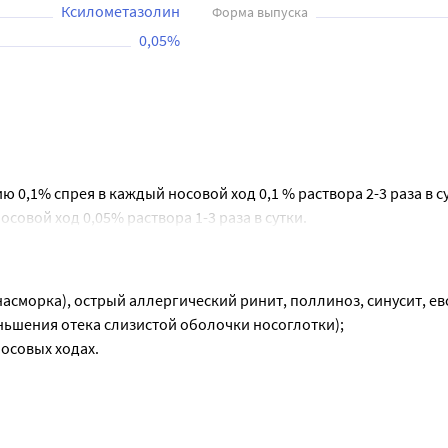
Ксилометазолин
Форма выпуска
0,05%
ю 0,1% спрея в каждый носовой ход 0,1 % раствора 2-3 раза в с
осовой ход 0,05% раствора 1-3 раза в сутки.
комендуется применение лекарственного препарата более 5-7 дн
лых. По поводу длительности применения у детей следует сове
сморка), острый аллергический ринит, поллиноз, синусит, евс
ньшения отека слизистой оболочки носоглотки);
нием следует несколько раз нажать на распылительную насад
осовых ходах.
льзованию. При впрыскивании следует нажать на распылительн
держать флакон-распылитель вертикально. Не распылять спрей
литель закрыть защитным колпачком.