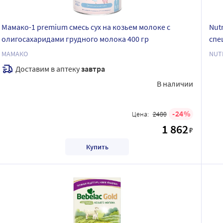
Мамако-1 premium смесь сух на козьем молоке с
Nut
олигосахаридами грудного молока 400 гр
спе
МАМАКО
NUT
Доставим в аптеку
завтра
В наличии
24
Цена:
2480
1 862
₽
Купить