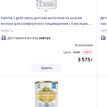
Kabrita 1 gold смесь детская молочная на козьем
Дет
молоке для комфортного пищеварения с 0 месяцев
лак
800 гр
KABRITA
HIP
Доставим в аптеку
завтра
В наличии
14
Цена:
4188
3 575
₽
Купить