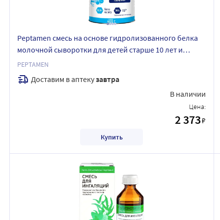
Peptamen смесь на основе гидролизованного белка
молочной сыворотки для детей старше 10 лет и
взрослых с ароматом ванили 400 гр
PEPTAMEN
Доставим в аптеку
завтра
В наличии
Цена:
2 373
₽
Купить