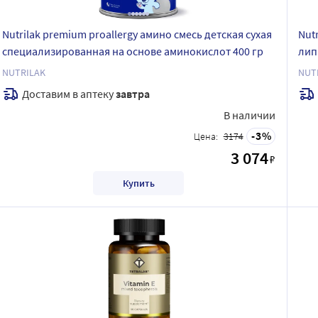
Nutrilak premium proallergy амино смесь детская сухая
Nut
специализированная на основе аминокислот 400 гр
лип
дет
NUTRILAK
NUT
Доставим в аптеку
завтра
В наличии
3
Цена:
3174
3 074
₽
Купить