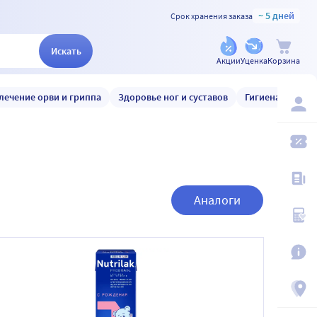
~ 5 дней
Срок хранения заказа
Искать
Акции
Уценка
Корзина
лечение орви и гриппа
Здоровье ног и суставов
Гигиена и уход
Аналоги