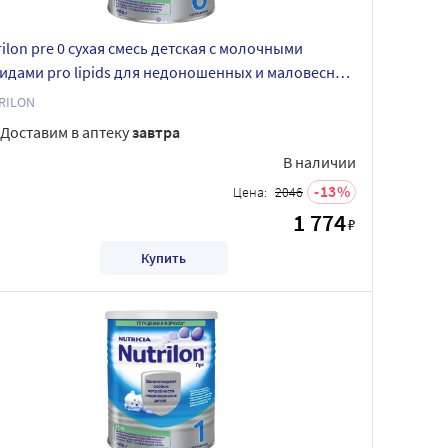
rilon pre 0 сухая смесь детская с молочными
идами pro lipids для недоношенных и маловесных
ей 400 гр
RILON
Доставим в аптеку
завтра
В наличии
13
Цена:
2046
1 774
₽
Купить