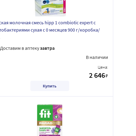
ская молочная смесь hipp 1 combiotic expert c
тобактериями сухая c 0 месяцев 900 г/коробка/
P
Доставим в аптеку
завтра
В наличии
Цена:
2 646
₽
Купить