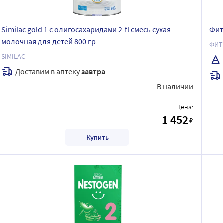
Similac gold 1 с олигосахаридами 2-fl смесь сухая
Фит
молочная для детей 800 гр
ФИТ
SIMILAC
Доставим в аптеку
завтра
В наличии
Цена:
1 452
₽
Купить