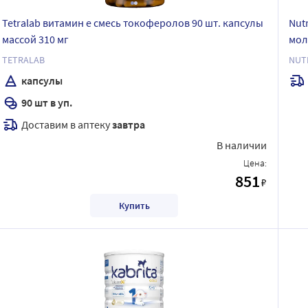
Tetralab витамин е смесь токоферолов 90 шт. капсулы
Nutr
массой 310 мг
мол
мал
TETRALAB
NUT
капсулы
90 шт в уп.
Доставим в аптеку
завтра
В наличии
Цена:
851
₽
Купить