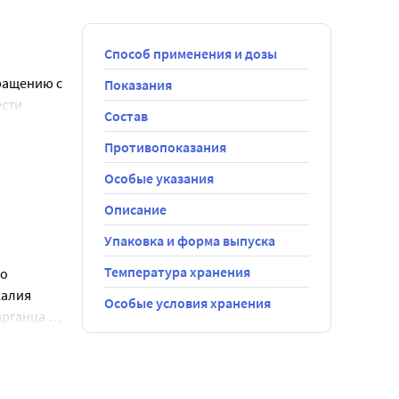
Способ применения и дозы
ращению с 
Показания
сти 
Состав
 у 
ем 
Противопоказания
сь, строго 
Особые указания
 
Описание
Вы развели 
в течение 24 
Упаковка и форма выпуска
.
Температура хранения
о 
алия 
лении смеси.
Особые условия хранения
рганца 
МИНЫ 
енат, 
теплой 
ин К1 