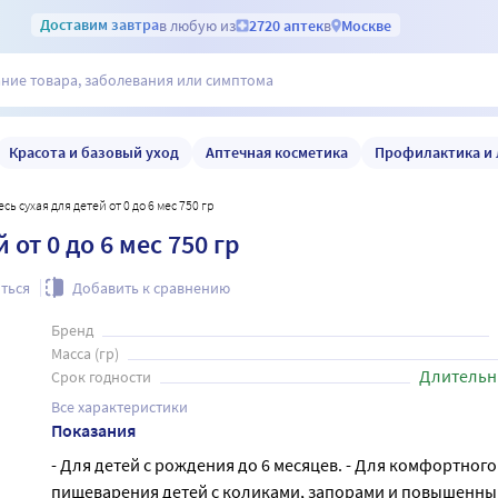
Доставим
завтра
в любую из
2720 аптек
в
Москве
Красота и базовый уход
Аптечная косметика
Профилактика и 
есь сухая для детей от 0 до 6 мес 750 гр
 от 0 до 6 мес 750 гр
ться
Добавить к сравнению
Бренд
Масса (гр)
Длительн
Срок годности
Все характеристики
Показания
- Для детей с рождения до 6 месяцев. - Для комфортного
пищеварения детей с коликами, запорами и повышенн