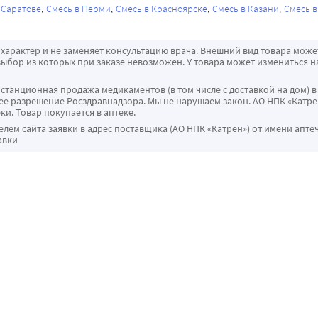
 Саратове
Смесь в Перми
Смесь в Красноярске
Смесь в Казани
Смесь в
характер и не заменяет консультацию врача. Внешний вид товара може
ыбор из которых при заказе невозможен. У товара может измениться н
истанционная продажа медикаментов (в том числе с доставкой на дом) в
 разрешение Росздравнадзора. Мы не нарушаем закон. АО НПК «Катрен
ки. Товар покупается в аптеке.
ем сайта заявки в адрес поставщика (АО НПК «Катрен») от имени апте
авки