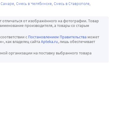
 Самаре
Смесь в Челябинске
Смесь в Ставрополе
т отличаться от изображённого на фотографии. Товар
аименование производителя, а товары со старым
 соответствии с
Постановлением Правительства
может
», как владелец сайта
Apteka.ru
, лишь обеспечивает
чной организации на поставку выбранного товара