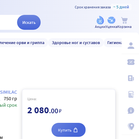
~ 5 дней
Срок хранения заказа
Искать
Акции
Уценка
Корзина
лечение орви и гриппа
Здоровье ног и суставов
Гигиена и уход
SIMILAC
750 гр
Цена:
ый срок
2 080
.00
₽
Купить
ым