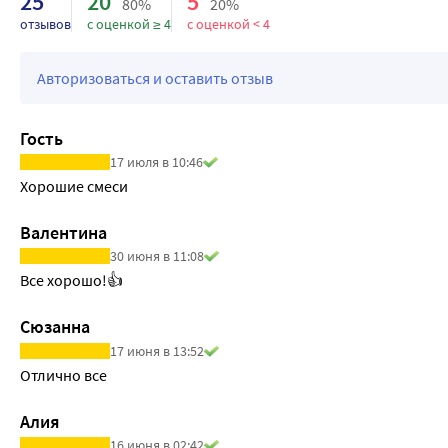
25
20
5
80%
20%
отзывов
с оценкой ≥ 4
с оценкой < 4
Авторизоваться и оставить отзыв
Гость
17 июля в 10:46
Хорошие смеси
Валентина
30 июня в 11:08
Все хорошо!👍
Сюзанна
17 июня в 13:52
Отлично все
Алия
16 июня в 02:42