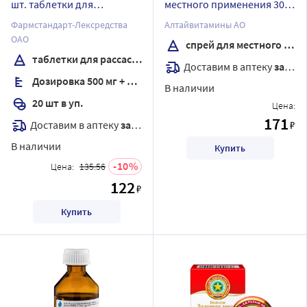
шт. таблетки для
местного применения 30
рассасывания
гр
Фармстандарт-Лексредства
Алтайвитамины АО
ОАО
спрей для местного применения
таблетки для рассасывания
Доставим в аптеку
завтра
Дозировка 500 мг + 400 мг
В наличии
20 шт в уп.
Цена:
171
Доставим в аптеку
завтра
₽
В наличии
Купить
10
Цена:
135.56
122
₽
Купить