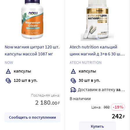
Now магния цитрат 120 шт.
Atech nutrition кальций
капсулы массой 1087 мг
цинк магний д 3+в 6 30 шт.
капсулы массой 600 мг
NOW
ATECH NUTRITION
капсулы
капсулы
120 шт в уп.
30 шт в уп.
Доставим в аптеку
завтра
Последняя цена:
В наличии
2 180
.00
₽
19
Цена:
302
242
₽
Сообщить о поступлении
Купить