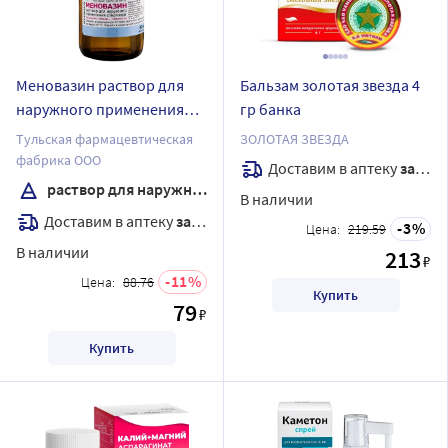
Меновазин раствор для
Бальзам золотая звезда 4
наружного применения
гр банка
спиртовой 40 мл флакон
Тульская фармацевтическая
ЗОЛОТАЯ ЗВЕЗДА
фабрика ООО
Доставим в аптеку
завтра
раствор для наружного применения спиртовой
В наличии
Доставим в аптеку
завтра
3
Цена:
219.59
В наличии
213
₽
11
Цена:
88.76
Купить
79
₽
Купить