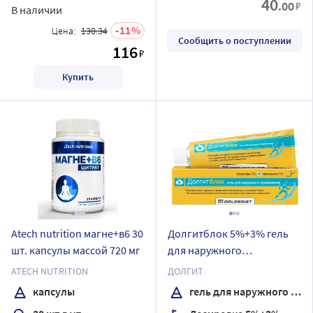
40
.00
₽
В наличии
11
Цена:
130.34
Сообщить о поступлении
116
₽
Купить
Atech nutrition магне+в6 30
Долгитблок 5%+3% гель
шт. капсулы массой 720 мг
для наружного
применения 150 гр
ATECH NUTRITION
ДОЛГИТ
капсулы
гель для наружного применения