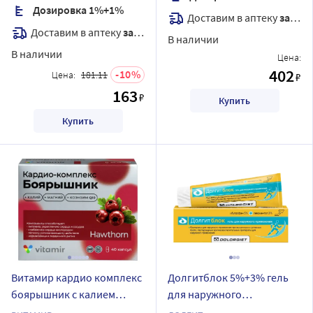
Дозировка 1%+1%
Доставим в аптеку
завтра
Доставим в аптеку
завтра
В наличии
В наличии
Цена:
402
10
Цена:
181.11
₽
163
₽
Купить
Купить
Витамир кардио комплекс
Долгитблок 5%+3% гель
боярышник с калием
для наружного
магнием и q10 40 шт.
применения 100 гр