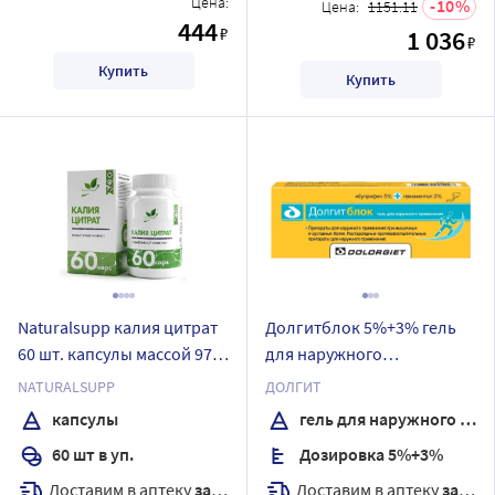
Цена:
10
Цена:
1151.11
444
₽
1 036
₽
Купить
Купить
Naturalsupp калия цитрат
Долгитблок 5%+3% гель
60 шт. капсулы массой 970
для наружного
мг
применения 20 гр
NATURALSUPP
ДОЛГИТ
капсулы
гель для наружного применения
60 шт в уп.
Дозировка 5%+3%
Доставим в аптеку
завтра
Доставим в аптеку
завтра