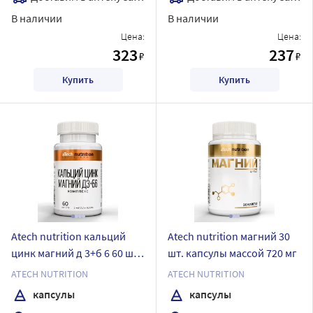
В наличии
В наличии
Цена:
Цена:
323
237
₽
₽
Купить
Купить
Atech nutrition кальций
Atech nutrition магний 30
цинк магний д 3+б 6 60 шт.
шт. капсулы массой 720 мг
капсулы массой 600 мг
ATECH NUTRITION
ATECH NUTRITION
капсулы
капсулы