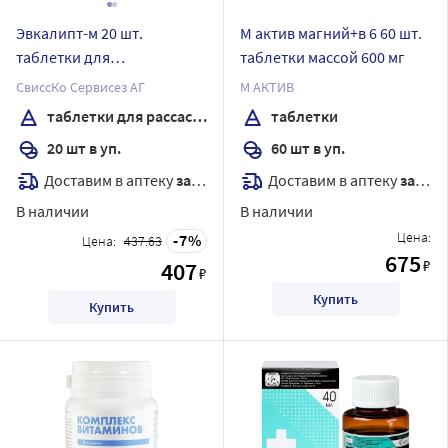
Эвкалипт-м 20 шт.
М актив магний+в 6 60 шт.
таблетки для
таблетки массой 600 мг
рассасывания
СвиссКо Сервисез АГ
М АКТИВ
таблетки для рассасывания
таблетки
20 шт в уп.
60 шт в уп.
Доставим в аптеку
завтра
Доставим в аптеку
завтра
В наличии
В наличии
Цена:
7
Цена:
437.63
675
₽
407
₽
Купить
Купить