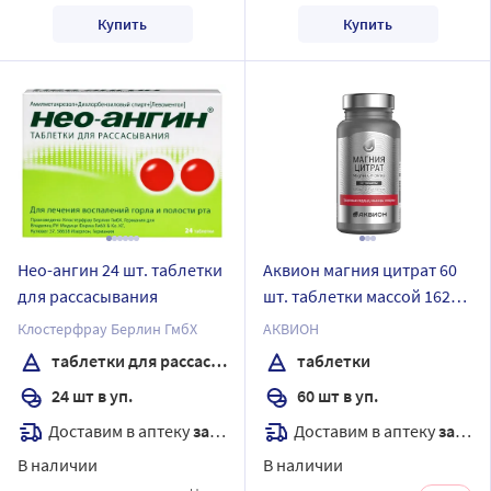
Купить
Купить
Нео-ангин 24 шт. таблетки
Аквион магния цитрат 60
для рассасывания
шт. таблетки массой 1628
мг
Клостерфрау Берлин ГмбХ
АКВИОН
таблетки для рассасывания
таблетки
24 шт в уп.
60 шт в уп.
Доставим в аптеку
завтра
Доставим в аптеку
завтра
В наличии
В наличии