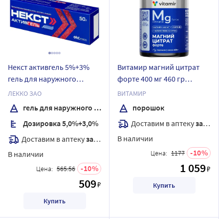
Некст активгель 5%+3%
Витамир магний цитрат
гель для наружного
форте 400 мг 460 гр
применения 50 гр
порошок/банка
ЛЕККО ЗАО
ВИТАМИР
гель для наружного применения
порошок
Доставим в аптеку
завтра
Дозировка 5,0%+3,0%
В наличии
Доставим в аптеку
завтра
10
Цена:
1177
В наличии
1 059
10
₽
Цена:
565.56
509
₽
Купить
Купить