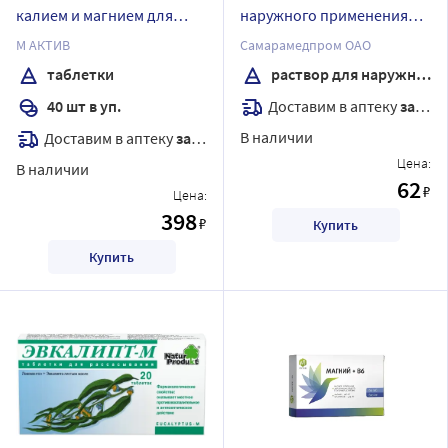
калием и магнием для
наружного применения
сердца 40 шт. таблетки
спиртовой полимер 40 мл
М АКТИВ
Самарамедпром ОАО
массой 500 мг
флакон
таблетки
раствор для наружного применения спиртовой
Доставим в аптеку
завтра
40 шт в уп.
В наличии
Доставим в аптеку
завтра
Цена:
В наличии
62
₽
Цена:
398
₽
Купить
Купить