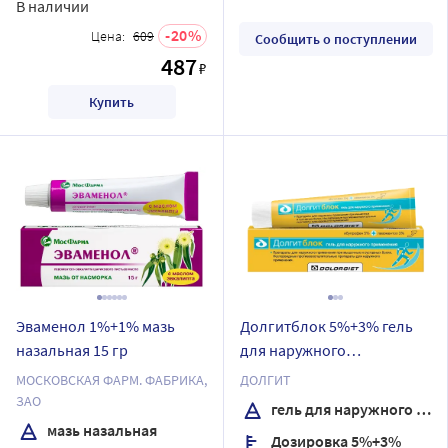
В наличии
20
Цена:
609
Сообщить о поступлении
487
₽
Купить
Эваменол 1%+1% мазь
Долгитблок 5%+3% гель
назальная 15 гр
для наружного
применения 50 гр
МОСКОВСКАЯ ФАРМ. ФАБРИКА,
ДОЛГИТ
ЗАО
гель для наружного применения
мазь назальная
Дозировка 5%+3%