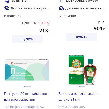
30 шт в уп.
Дозировка 5%+3%
Доставим в аптеку
завтра
Доставим в аптеку
завтра
В наличии
В наличии
Цена:
19
Цена:
266
904
₽
213
₽
Купить
Купить
Пектусин 20 шт. таблетки
Бальзам золотая звезда
для рассасывания
флакон 5 мл
Татхимфармпрепараты АО
ЗОЛОТАЯ ЗВЕЗДА