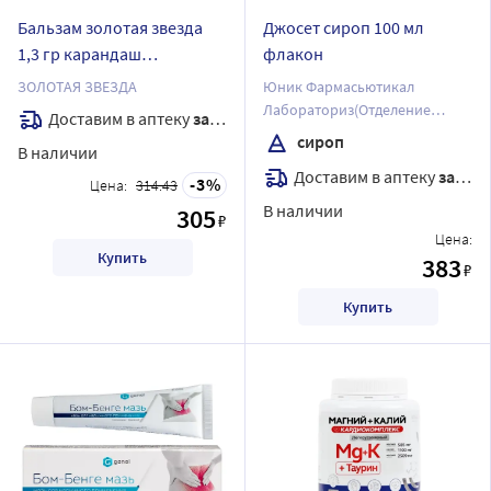
Бальзам золотая звезда
Джосет сироп 100 мл
1,3 гр карандаш
флакон
лекарственный
ЗОЛОТАЯ ЗВЕЗДА
Юник Фармасьютикал
Лабораториз(Отделение
Доставим в аптеку
завтра
фирмы Дж.Б.Кемикалс энд
сироп
В наличии
Фармасьютикалс Лтд)
Доставим в аптеку
завтра
3
Цена:
314.43
В наличии
305
₽
Цена:
Купить
383
₽
Купить