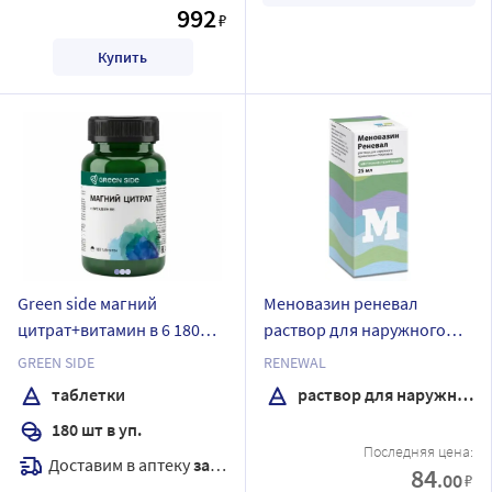
992
₽
Купить
Green side магний
Меновазин реневал
цитрат+витамин в 6 180
раствор для наружного
шт. таблетки массой 600 мг
применения спирт 25 мл
GREEN SIDE
RENEWAL
флакон
таблетки
раствор для наружного применения
180 шт в уп.
Последняя цена:
Доставим в аптеку
завтра
84
.00
₽