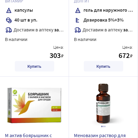
ВИТАМИР
ДОЛГИТ
капсулы массой 417 мг
капсулы
гель для наружного применения
40 шт в уп.
Дозировка 5%+3%
Доставим в аптеку
завтра
Доставим в аптеку
завтра
В наличии
В наличии
Цена:
Цена:
303
672
₽
₽
Купить
Купить
М актив боярышник с
Меновазин раствор для