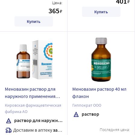
401
₽
Цена:
365
₽
Купить
Купить
Меновазин раствор для
Меновазин раствор 40 мл
наружного применения
флакон
спиртовой 40 мл флакон
Кировская фармацевтическая
Гиппократ ООО
фабрика АО
раствор
раствор для наружного применения
Доставим в аптеку
завтра
Последняя цена: