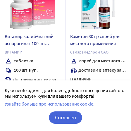
Витамир калий+магний
Каметон 30 гр спрей для
аспарагинат 100 шт.
местного применения
таблетки массой 620 мг
ВИТАМИР
Самарамедпром ОАО
таблетки
спрей для местного применения
Доставим в аптеку
завтра
100 шт в уп.
В наличии
Доставим в аптеку
завтра
Цена:
В наличии
Куки необходимы для более удобного посещения сайтов.
145
₽
Мы используем куки для вашего комфорта!
Цена:
370
Узнайте больше про использование cookie.
₽
Купить
Купить
Согласен
Корзина
Вход / Регистрация