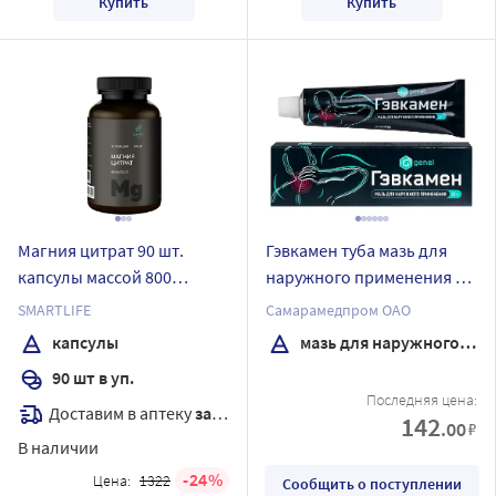
Купить
Купить
Магния цитрат 90 шт.
Гэвкамен туба мазь для
капсулы массой 800
наружного применения 25
мг/smartlife
гр
SMARTLIFE
Самарамедпром ОАО
капсулы
мазь для наружного применения
90 шт в уп.
Последняя цена:
Доставим в аптеку
завтра
142
.00
₽
В наличии
24
Цена:
1322
Сообщить о поступлении