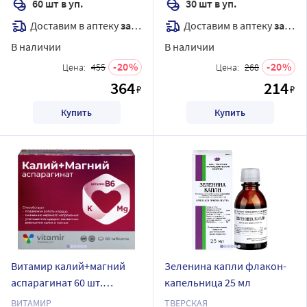
60 шт в уп.
30 шт в уп.
Доставим в аптеку
завтра
Доставим в аптеку
завтра
В наличии
В наличии
20
20
Цена:
455
Цена:
268
364
214
₽
₽
Купить
Купить
Витамир калий+магний
Зеленина капли флакон-
аспарагинат 60 шт.
капельница 25 мл
таблетки массой 620 мг
ВИТАМИР
ТВЕРСКАЯ