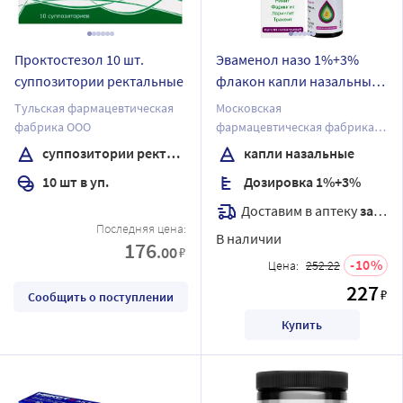
Проктостезол 10 шт.
Эваменол назо 1%+3%
суппозитории ректальные
флакон капли назальные
12 мл
Тульская фармацевтическая
Московская
фабрика ООО
фармацевтическая фабрика
ЗАО
суппозитории ректальные
капли назальные
10 шт в уп.
Дозировка 1%+3%
Доставим в аптеку
завтра
Последняя цена:
В наличии
176
.00
₽
10
Цена:
252.22
227
₽
Сообщить о поступлении
Купить