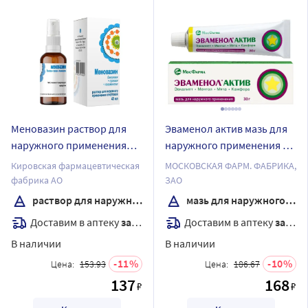
Меновазин раствор для
Эваменол актив мазь для
наружного применения
наружного применения 30
спиртовой 40 мл
гр
Кировская фармацевтическая
МОСКОВСКАЯ ФАРМ. ФАБРИКА,
комплектность насадка
фабрика АО
ЗАО
распылительная флакон
раствор для наружного применения
мазь для наружного применения
Доставим в аптеку
завтра
Доставим в аптеку
завтра
В наличии
В наличии
11
10
Цена:
153.93
Цена:
186.67
137
168
₽
₽