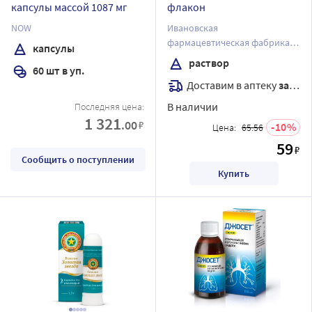
капсулы массой 1087 мг
флакон
NOW
Ивановская
фармацевтическая фабрика
капсулы
ОАО
раствор
60 шт в уп.
Доставим в аптеку
завтра
В наличии
Последняя цена:
1 321
.00
₽
10
Цена:
65.56
59
₽
Сообщить о поступлении
Купить