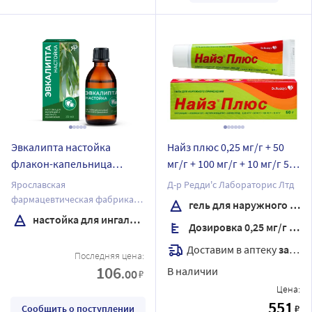
Эвкалипта настойка
Найз плюс 0,25 мг/г + 50
флакон-капельница
мг/г + 100 мг/г + 10 мг/г 50
настойка для ингаляций и
гр гель для наружного
Ярославская
Д-р Редди'с Лабораторис Лтд
местного применения 25
применения
фармацевтическая фабрика
гель для наружного применения
мл
ЗАО
настойка для ингаляций
Дозировка 0,25 мг/г + 50 мг/г + 100 мг/г + 10 мг/г
Доставим в аптеку
завтра
Последняя цена:
106
В наличии
.00
₽
Цена:
551
₽
Сообщить о поступлении