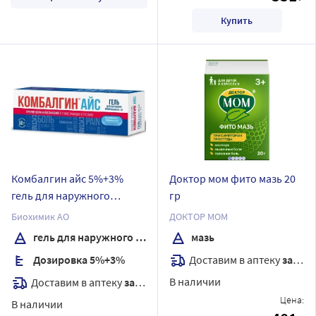
Купить
Комбалгин айс 5%+3%
Доктор мом фито мазь 20
гель для наружного
гр
применения 50 гр
Биохимик АО
ДОКТОР МОМ
гель для наружного применения
мазь
Доставим в аптеку
завтра
Дозировка 5%+3%
В наличии
Доставим в аптеку
завтра
Цена:
В наличии