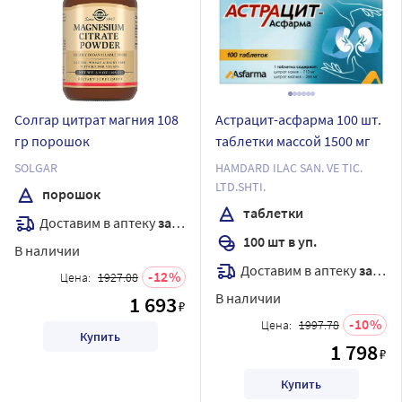
Солгар цитрат магния 108
Астрацит-асфарма 100 шт.
гр порошок
таблетки массой 1500 мг
SOLGAR
HAMDARD ILAC SAN. VE TIC.
LTD.SHTI.
порошок
таблетки
Доставим в аптеку
завтра
100 шт в уп.
В наличии
Доставим в аптеку
завтра
12
Цена:
1927.08
В наличии
1 693
₽
10
Цена:
1997.78
Купить
1 798
₽
Купить