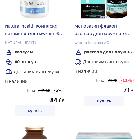
Natural health комплекс
Меновазин флакон
витаминов для мужчин 60
раствор для наружного
шт. капсулы массой 1100
применения спиртовой 40
NATURAL HEALTH
Флора Кавказа АО
мг
мл
капсулы
раствор для наружного применения спиртовой
Доставим в аптеку
завтра
60 шт в уп.
В наличии
Доставим в аптеку
завтра
11
Цена:
79.78
В наличии
71
5
₽
Цена:
891.58
847
₽
Купить
Купить