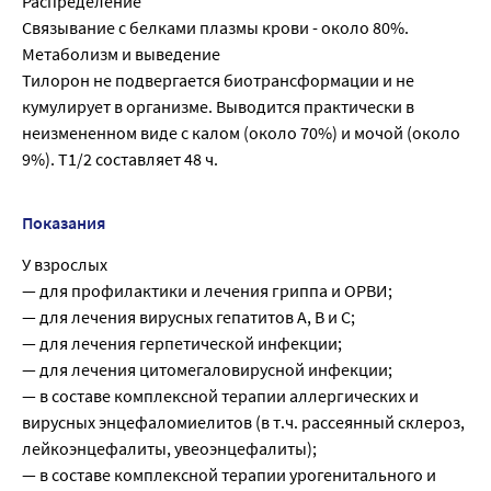
Распределение
Связывание с белками плазмы крови - около 80%.
Метаболизм и выведение
Тилорон не подвергается биотрансформации и не
кумулирует в организме. Выводится практически в
неизмененном виде с калом (около 70%) и мочой (около
9%). T1/2 составляет 48 ч.
Показания
У взрослых
— для профилактики и лечения гриппа и ОРВИ;
— для лечения вирусных гепатитов А, В и С;
— для лечения герпетической инфекции;
— для лечения цитомегаловирусной инфекции;
— в составе комплексной терапии аллергических и
вирусных энцефаломиелитов (в т.ч. рассеянный склероз,
лейкоэнцефалиты, увеоэнцефалиты);
— в составе комплексной терапии урогенитального и