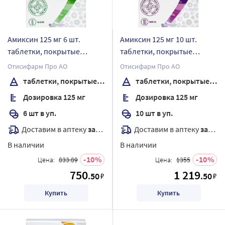
Амиксин 125 мг 6 шт.
Амиксин 125 мг 10 шт.
таблетки, покрытые
таблетки, покрытые
пленочной оболочкой
пленочной оболочкой
Отисифарм Про АО
Отисифарм Про АО
таблетки, покрытые пленочной оболочкой
таблетки, покрытые пленочной оболочкой
Дозировка 125 мг
Дозировка 125 мг
6 шт в уп.
10 шт в уп.
Доставим в аптеку
завтра
Доставим в аптеку
завтра
В наличии
В наличии
10
10
Цена:
833.89
Цена:
1355
750
1 219
.50
.50
₽
₽
Купить
Купить