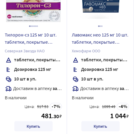
Тилорон-сз 125 мг 10 шт.
Лавомакс нео 125 мг 10 шт.
таблетки, покрытые
таблетки, покрытые
пленочной оболочкой
пленочной оболочкой
Северная Звезда НАО
Хемофарм ООО
таблетки, покрытые пленочной оболочкой
таблетки, покрытые пленочной оболочкой
Дозировка 125 мг
Дозировка 125 мг
10 шт в уп.
10 шт в уп.
Доставим в аптеку
завтра
Доставим в аптеку
завтра
В наличии
В наличии
7
4
Цена:
517.53
Цена:
1095.49
481
1 044
.30
₽
₽
Купить
Купить