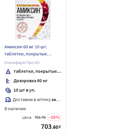
Амиксин 60 мг 10 шт.
таблетки, покрытые
пленочной оболочкой
Отисифарм Про АО
таблетки, покрытые пленочной оболочкой
Дозировка 60 мг
10 шт в уп.
Доставим в аптеку
завтра
В наличии
10
Цена:
781.78
703
.60
₽