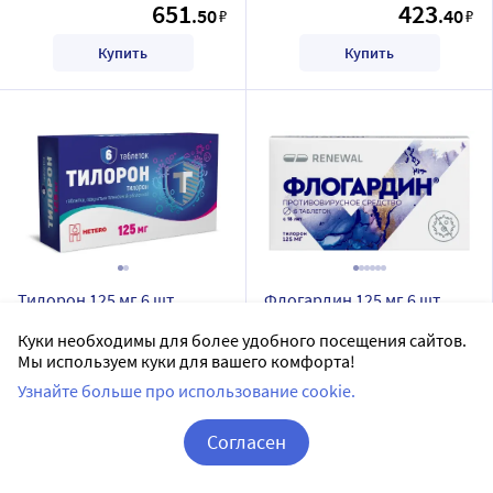
651
423
.50
.40
₽
₽
Купить
Купить
Тилорон 125 мг 6 шт.
Флогардин 125 мг 6 шт.
таблетки, покрытые
таблетки, покрытые
Куки необходимы для более удобного посещения сайтов.
пленочной оболочкой
пленочной оболочкой
МАКИЗ-ФАРМА ООО
RENEWAL
Мы используем куки для вашего комфорта!
таблетки, покрытые пленочной оболочкой
таблетки, покрытые пленочной оболочкой
Узнайте больше про использование cookie.
Дозировка 125 мг
Дозировка 125 мг
Согласен
6 шт в уп.
6 шт в уп.
Корзина
Вход / Регистрация