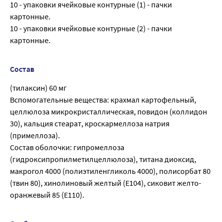
10 - упаковки ячейковые контурные (1) - пачки
картонные.
10 - упаковки ячейковые контурные (2) - пачки
картонные.
Состав
(тилаксин) 60 мг
Вспомогательные вещества: крахмал картофельный,
целлюлоза микрокристаллическая, повидон (коллидон
30), кальция стеарат, кроскармеллоза натрия
(примеллоза).
Состав оболочки: гипромеллоза
(гидроксипропилметилцеллюлоза), титана диоксид,
макрогол 4000 (полиэтиленгликоль 4000), полисорбат 80
(твин 80), хинолиновый желтый (Е104), сиковит желто-
оранжевый 85 (Е110).