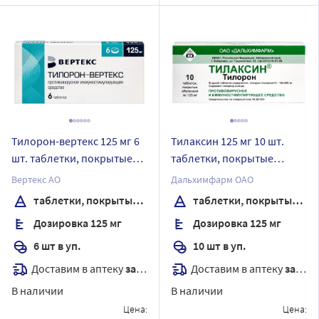
Тилорон-вертекс 125 мг 6
Тилаксин 125 мг 10 шт.
шт. таблетки, покрытые
таблетки, покрытые
пленочной оболочкой
оболочкой
Вертекс АО
Дальхимфарм ОАО
таблетки, покрытые пленочной оболочкой
таблетки, покрытые оболочкой
Дозировка 125 мг
Дозировка 125 мг
6 шт в уп.
10 шт в уп.
Доставим в аптеку
завтра
Доставим в аптеку
завтра
В наличии
В наличии
Цена:
Цена: