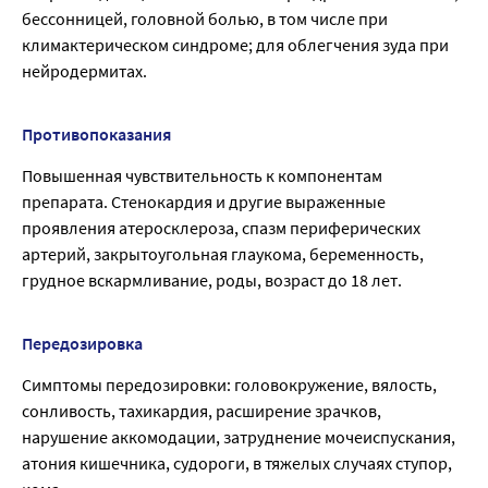
бессонницей, головной болью, в том числе при
климактерическом синдроме; для облегчения зуда при
нейродермитах.
Противопоказания
Повышенная чувствительность к компонентам
препарата. Стенокардия и другие выра­женные
проявления атеросклероза, спазм периферических
артерий, закрытоугольная глау­кома, беременность,
грудное вскармливание, роды, возраст до 18 лет.
Передозировка
Симптомы передозировки: головокружение, вялость,
сонливость, тахикардия, расширение зрачков,
нарушение аккомодации, затруднение мочеиспускания,
атония кишечника, судо­роги, в тяжелых случаях ступор,