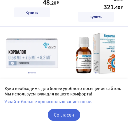
48
.20
₽
321
.40
₽
Купить
Купить
Корвалол 0,58 мг + 7,5 мг +
Корвалол капли для
8,2 мг 20 шт. таблетки
приема внутрь 25 мл
Куки необходимы для более удобного посещения сайтов.
Мы используем куки для вашего комфорта!
ОЗОН ООО
Кировская фармацевтическая
Узнайте больше про использование cookie.
фабрика АО
таблетки
капли для приема внутрь
Дозировка 0,58 мг + 7,5 мг + 8,2 мг
Согласен
Доставим в аптеку
завтра
20 шт в уп.
Корзина
Вход / Регистрация