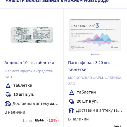
Аналоги Беллатаминал в Нижнем Новгороде
Андипал 10 шт. таблетки
Паглюферал-3 20 шт.
таблетки
Фармстандарт-Лексредства
ОАО
МОСКОВСКАЯ ФАРМ. ФАБРИКА,
ЗАО
таблетки
таблетки
10 шт в уп.
20 шт в уп.
Доставим в аптеку
завтра
Доставим в аптеку
завтра
В наличии
В наличии
10
Цена:
53.56
Цена: