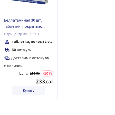
Беллатаминал 30 шт.
таблетки, покрытые
оболочкой
Фармцентр ВИЛАР АО
таблетки, покрытые оболочкой
30 шт в уп.
Доставим в аптеку
завтра
В наличии
10
Цена:
259.56
233
.60
₽
Купить