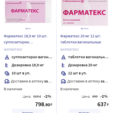
Фарматекс 18,9 мг 10 шт.
Фарматекс 20 мг 12 шт.
суппозитории
таблетки вагинальные
вагинальные
ФАРМАТЕКС
ФАРМАТЕКС
суппозитории вагинальные
таблетки вагинальные
Дозировка 18,9 мг
Дозировка 20 мг
10 шт в уп.
12 шт в уп.
Доставим в аптеку
завтра
Доставим в аптеку
завтра
В наличии
В наличии
2
2
Цена:
815.2
Цена:
650
798
637
.90
₽
₽
Купить
Купить