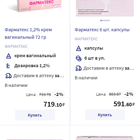
Фарматекс 1,2% крем
Фарматекс 6 шт. капсулы
вагинальный 72 гр
ФАРМАТЕКС
ФАРМАТЕКС
капсулы
крем вагинальный
6 шт в уп.
Дозировка 1,2%
Доставим в аптеку
завтра
Доставим в аптеку
завтра
В наличии
В наличии
2
2
Цена:
603.67
Цена:
733.78
591
719
.60
.10
₽
₽
Купить
Купить