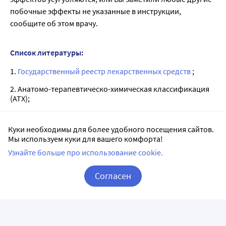
побочные эффекты не указанные в инструкции,
сообщите об этом врачу.
Список литературы:
1.
Государственный реестр лекарственных средств
;
2. Анатомо-терапевтическо-химическая классификация
(ATX);
3. Официальная инструкция от производителя.
Куки необходимы для более удобного посещения сайтов.
Мы используем куки для вашего комфорта!
Аналоги Фарматекс в Нижнем Новгороде
Узнайте больше про использование cookie.
Согласен
Корзина
Вход / Регистрация