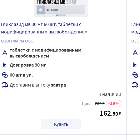
Гликлазид мв 30 мг 60 шт. таблетки с
Гли
модифицированным высвобождением
мод
ОЗОН ФАРМ ООО
ОЗО
таблетки с модифицированным
высвобождением
Дозировка 30 мг
60 шт в уп.
Доставим в аптеку
завтра
В наличии
19
Цена:
202.5
162
.50
₽
Купить