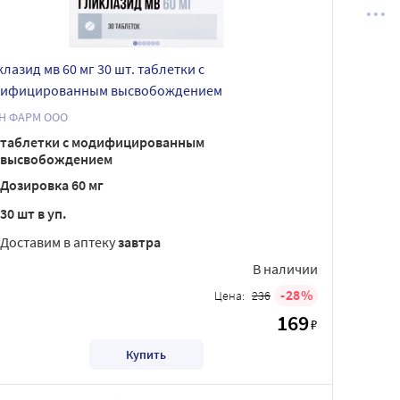
клазид мв 60 мг 30 шт. таблетки с
ифицированным высвобождением
Н ФАРМ ООО
таблетки с модифицированным
высвобождением
Дозировка 60 мг
30 шт в уп.
Доставим в аптеку
завтра
В наличии
28
Цена:
236
169
₽
Купить