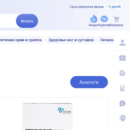
~ 5 дней
Срок хранения заказа
Искать
Акции
Уценка
Корзина
лечение орви и гриппа
Здоровье ног и суставов
Гигиена и уход
Аналоги