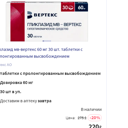
клазид мв-вертекс 60 мг 30 шт. таблетки с
лонгированным высвобождением
екс АО
таблетки с пролонгированным высвобождением
Дозировка 60 мг
30 шт в уп.
Доставим в аптеку
завтра
В наличии
20
Цена:
275.1
220
₽