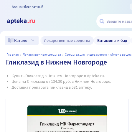
Звонок бесплатный
Лекарственные средства
Витамины и бад
Каталог
главная
лекарственные средства
средства для пищеварения и обмена вещес
Гликлазид в Нижнем Новгороде
Купить Гликлазид в Нижнем Новгороде в Apteka.ru.
Цена на Гликлазид от 134.30 руб. в Нижнем Новгороде.
Доставка препарата Гликлазид в 531 аптеку.