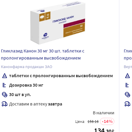
Гликлазид Канон 30 мг 30 шт. таблетки с
Гли
пролонгированным высвобождением
про
Канонфарма продакшн ЗАО
Верт
таблетки с пролонгированным высвобождением
Дозировка 30 мг
30 шт в уп.
Доставим в аптеку
завтра
В наличии
14
Цена:
156.16
134
.30
₽