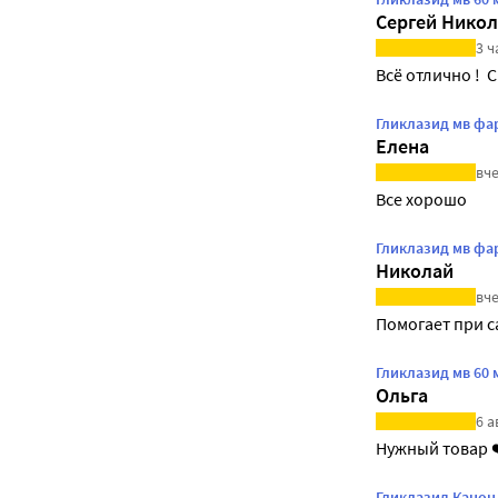
Сергей Нико
3 ч
Всё отлично !  
Гликлазид мв фа
Елена
вче
Все хорошо
Гликлазид мв фа
Николай
вче
Помогает при с
Гликлазид мв 60
Ольга
6 а
Нужный товар 
Гликлазид Канон