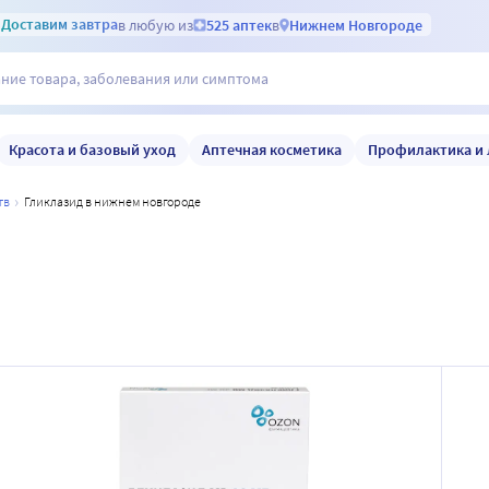
Доставим
завтра
в любую из
525 аптек
в
Нижнем Новгороде
Красота и базовый уход
Аптечная косметика
Профилактика и 
тв
гликлазид в нижнем новгороде