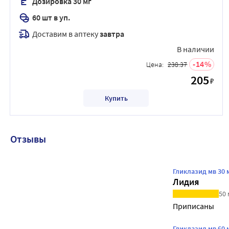
Дозировка 30 мг
60 шт в уп.
Доставим в аптеку
завтра
В наличии
14
Цена:
238.37
205
₽
Купить
Отзывы
Гликлазид мв 30
Лидия
50 
Приписаны
Гликлазид мв 60