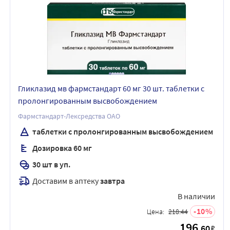
Гликлазид мв фармстандарт 60 мг 30 шт. таблетки с
пролонгированным высвобождением
Фармстандарт-Лексредства ОАО
таблетки с пролонгированным высвобождением
Дозировка 60 мг
30 шт в уп.
Доставим в аптеку
завтра
В наличии
10
Цена:
218.44
196
.60
₽