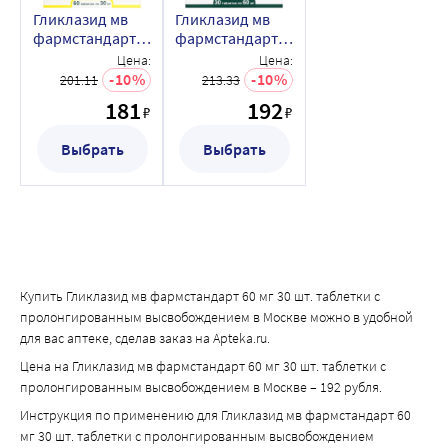
Может потребоваться коррекция дозы антикоагулянта.
Гликлазид мв
Гликлазид мв
фармстандарт
фармстандарт
30 мг 60 шт.
60 мг 30 шт.
Цена:
Цена:
таблетки с
таблетки с
10
10
201.11
213.33
пролонгированным
пролонгированным
181
192
₽
₽
высвобождением
высвобождением
Выбрать
Выбрать
Купить Гликлазид мв фармстандарт 60 мг 30 шт. таблетки с
пролонгированным высвобождением в Москве можно в удобной
для вас аптеке, сделав заказ на Apteka.ru.
Цена на Гликлазид мв фармстандарт 60 мг 30 шт. таблетки с
пролонгированным высвобождением в Москве – 192 рубля.
Инструкция по применению для Гликлазид мв фармстандарт 60
мг 30 шт. таблетки с пролонгированным высвобождением