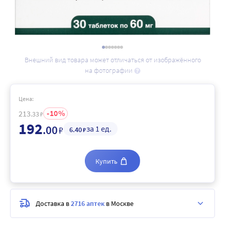
Внешний вид товара может отличаться от изображённого
на фотографии
Цена:
10
213
.33
₽
192
.00
за 1 ед.
₽
6
.40
₽
Купить
Доставка в
2716 аптек
в Москве