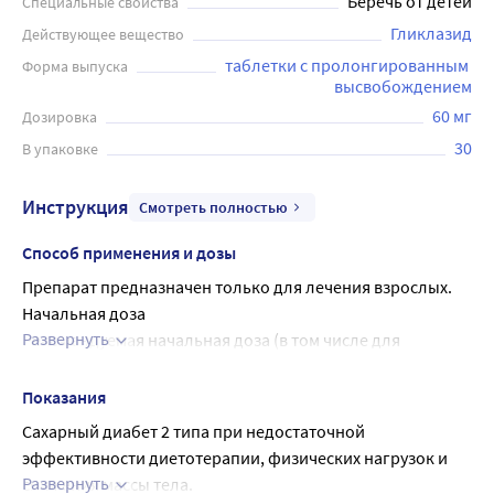
Беречь от детей
Специальные свойства
Гликлазид
Действующее вещество
таблетки с пролонгированным 
Форма выпуска
высвобождением
60 мг
Дозировка
30
В упаковке
Инструкция
Смотреть полностью
Способ применения и дозы
Препарат предназначен только для лечения взрослых.
Начальная доза
Развернуть
Рекомендуемая начальная доза (в том числе для 
пациентов пожилого возраста ? 65 лет) - 30 мг в сутки (1 
таблетка для дозировки 30 мг или 1/2 таблетки для 
Показания
дозировки 60 мг). Рекомендуемую дозу препарата 
Сахарный диабет 2 типа при недостаточной 
следует принимать внутрь, 1 раз в сутки, 
эффективности диетотерапии, физических нагрузок и 
предпочтительно во время завтрака. Рекомендуется 
Развернуть
снижения массы тела.