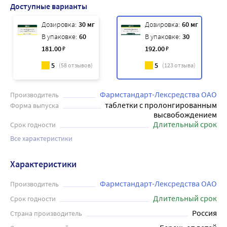
Доступные варианты
Дозировка:
30 мг
Дозировка:
60 мг
В упаковке:
60
В упаковке:
30
181
.00
₽
192
.00
₽
5
5
(
58
отзывов)
(
123
отзыва)
Фармстандарт-Лексредства ОАО
Производитель
таблетки с пролонгированным
Форма выпуска
высвобождением
Длительный срок
Срок годности
Все характеристики
Характеристики
Фармстандарт-Лексредства ОАО
Производитель
Длительный срок
Срок годности
Россия
Страна производитель