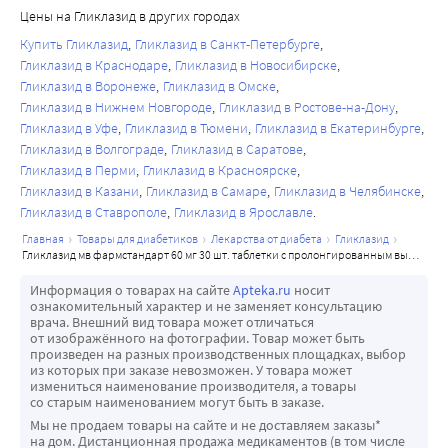
Цены на Гликлазид в других городах
Купить Гликлазид
Гликлазид в Санкт-Петербурге
Гликлазид в Краснодаре
Гликлазид в Новосибирске
Гликлазид в Воронеже
Гликлазид в Омске
Гликлазид в Нижнем Новгороде
Гликлазид в Ростове-на-Дону
Гликлазид в Уфе
Гликлазид в Тюмени
Гликлазид в Екатеринбурге
Гликлазид в Волгограде
Гликлазид в Саратове
Гликлазид в Перми
Гликлазид в Красноярске
Гликлазид в Казани
Гликлазид в Самаре
Гликлазид в Челябинске
Гликлазид в Ставрополе
Гликлазид в Ярославле
главная
товары для диабетиков
лекарства от диабета
гликлазид
гликлазид мв фармстандарт 60 мг 30 шт. таблетки с пролонгированным высвобождением
Информация о товарах на сайте
Apteka.ru
носит
ознакомительный характер и не заменяет консультацию
врача. Внешний вид товара может отличаться
от изображённого на фотографии. Товар может быть
произведен на разных производственных площадках, выбор
из которых при заказе невозможен. У товара может
измениться наименование производителя, а товары
со старым наименованием могут быть в заказе.
Мы не продаем товары на сайте и не доставляем заказы*
на дом. Дистанционная продажа медикаментов (в том числе