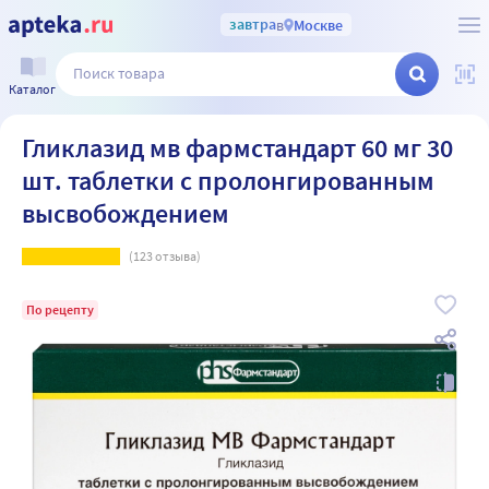
завтра
в
Москве
Каталог
Гликлазид мв фармстандарт 60 мг 30
шт. таблетки с пролонгированным
высвобождением
(
123
отзыва)
По рецепту