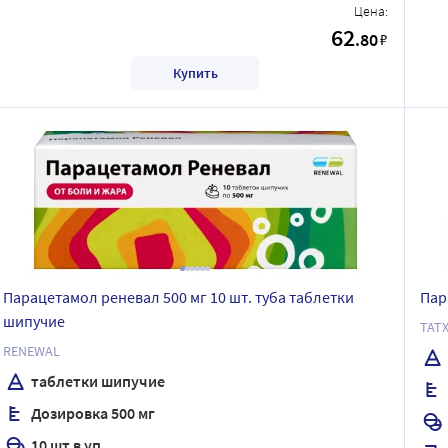
Цена:
62
.80
₽
Купить
Парацетамол реневал 500 мг 10 шт. туба таблетки
Пар
шипучие
ТАТ
RENEWAL
таблетки шипучие
Дозировка 500 мг
10 шт в уп.