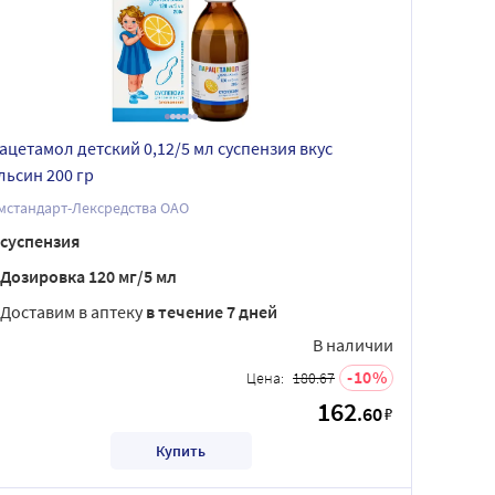
ацетамол детский 0,12/5 мл суспензия вкус
льсин 200 гр
мстандарт-Лексредства ОАО
суспензия
Дозировка 120 мг/5 мл
Доставим в аптеку
в течение 7 дней
В наличии
10
Цена:
180.67
162
.60
₽
Купить