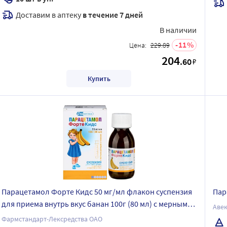
Доставим в аптеку
в течение 7 дней
В наличии
11
Цена:
229.89
204
.60
₽
Купить
Парацетамол Форте Кидс 50 мг/мл флакон суспензия
Пар
для приема внутрь вкус банан 100г (80 мл) с мерным
Аве
шприцем
Фармстандарт-Лексредства ОАО