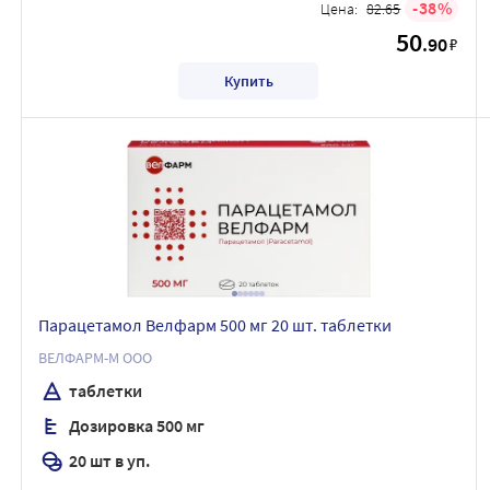
38
Цена:
82.65
50
.90
₽
Купить
Парацетамол Велфарм 500 мг 20 шт. таблетки
ВЕЛФАРМ-М ООО
таблетки
Дозировка 500 мг
20 шт в уп.