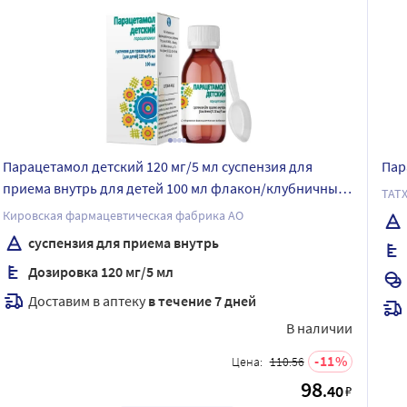
Парацетамол детский 120 мг/5 мл суспензия для
Пар
приема внутрь для детей 100 мл флакон/клубничный
ТАТ
вкус
Кировская фармацевтическая фабрика АО
суспензия для приема внутрь
Дозировка 120 мг/5 мл
Доставим в аптеку
в течение 7 дней
В наличии
11
Цена:
110.56
98
.40
₽