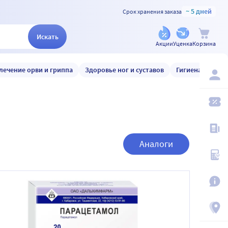
~ 5 дней
Срок хранения заказа
Искать
Акции
Уценка
Корзина
лечение орви и гриппа
Здоровье ног и суставов
Гигиена и уход
Аналоги