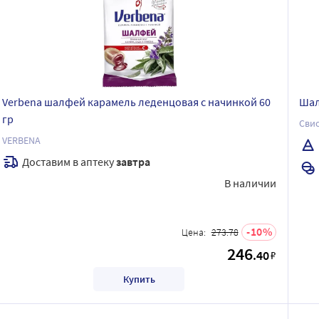
Verbena шалфей карамель леденцовая с начинкой 60
Шал
гр
Свис
VERBENA
Доставим в аптеку
завтра
В наличии
10
Цена:
273.78
246
.40
₽
Купить