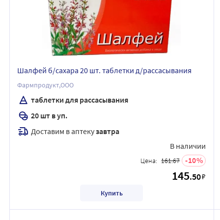
Шалфей б/сахара 20 шт. таблетки д/рассасывания
Фармпродукт,ООО
таблетки для рассасывания
20 шт в уп.
Доставим в аптеку
завтра
В наличии
10
Цена:
161.67
145
.50
₽
Купить