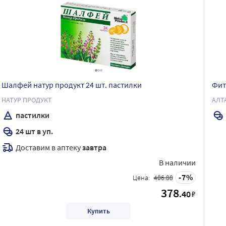
Шалфей натур продукт 24 шт. пастилки
Фит
НАТУР ПРОДУКТ
АЛТ
пастилки
24 шт в уп.
Доставим в аптеку
завтра
В наличии
7
Цена:
406.88
378
.40
₽
Купить