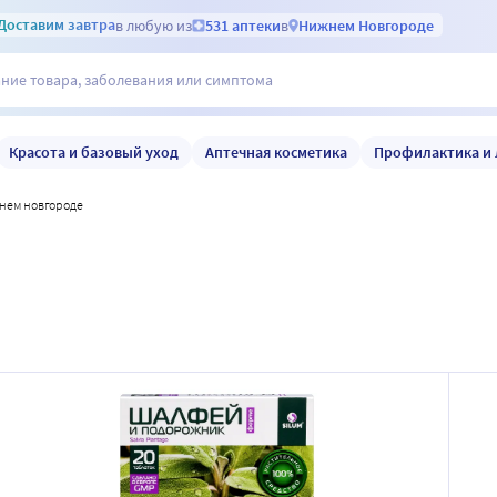
Доставим
завтра
в любую из
531 аптеки
в
Нижнем Новгороде
Красота и базовый уход
Аптечная косметика
Профилактика и 
жнем новгороде