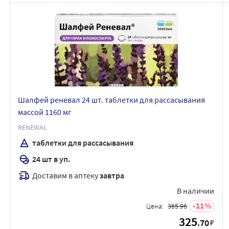
Шалфей реневал 24 шт. таблетки для рассасывания
массой 1160 мг
RENEWAL
таблетки для рассасывания
24 шт в уп.
Доставим в аптеку
завтра
В наличии
11
Цена:
365.96
325
.70
₽