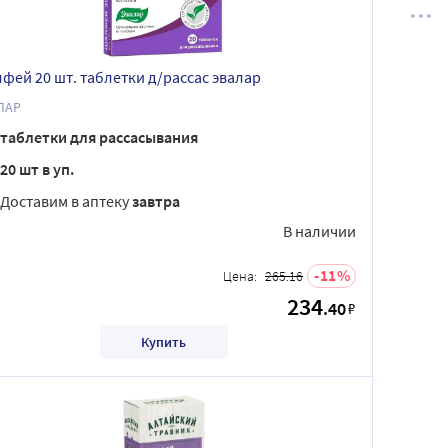
фей 20 шт. таблетки д/рассас эвалар
ЛАР
таблетки для рассасывания
20 шт в уп.
Доставим в аптеку
завтра
В наличии
11
Цена:
265.16
234
.40
₽
Купить