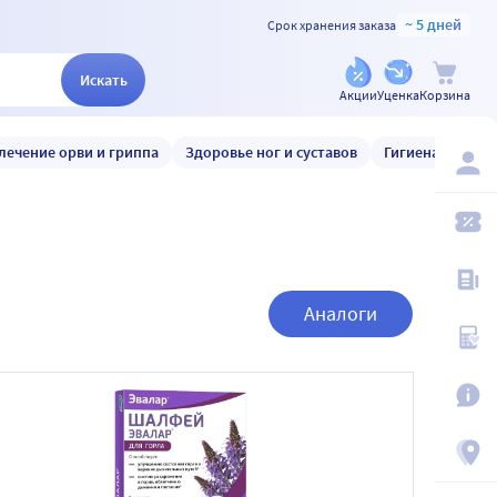
~ 5 дней
Срок хранения заказа
Искать
Акции
Уценка
Корзина
лечение орви и гриппа
Здоровье ног и суставов
Гигиена и уход
Аналоги