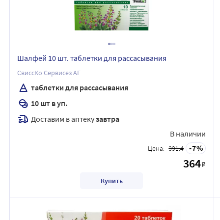
Шалфей 10 шт. таблетки для рассасывания
СвиссКо Сервисез АГ
таблетки для рассасывания
10 шт в уп.
Доставим в аптеку
завтра
В наличии
7
Цена:
391.4
364
₽
Купить