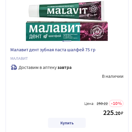
Малавит дент зубная паста шалфей 75 гр
МАЛАВИТ
Доставим в аптеку
завтра
В наличии
10
Цена:
250.22
225
.20
₽
Купить