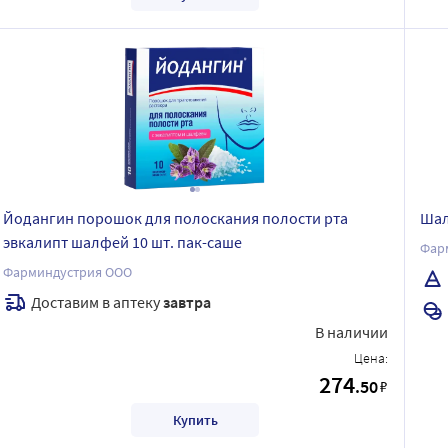
Йодангин порошок для полоскания полости рта
Шал
эвкалипт шалфей 10 шт. пак-саше
Фар
Фарминдустрия ООО
Доставим в аптеку
завтра
В наличии
Цена:
274
.50
₽
Купить