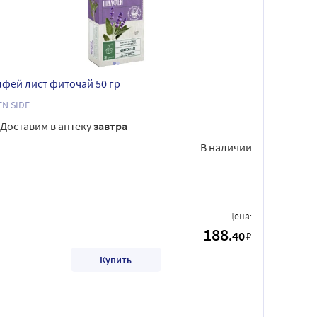
фей лист фиточай 50 гр
N SIDE
Доставим в аптеку
завтра
В наличии
Цена:
188
.40
₽
Купить