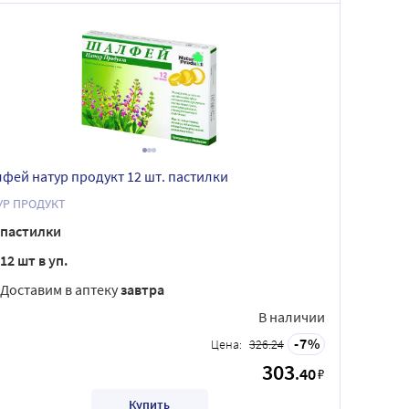
фей натур продукт 12 шт. пастилки
УР ПРОДУКТ
пастилки
12 шт в уп.
Доставим в аптеку
завтра
В наличии
7
Цена:
326.24
303
.40
₽
Купить