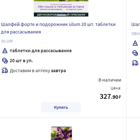
Шалфей форте и подорожник silum 20 шт. таблетки
Шал
для рассасывания
ЭВА
SILUM
таблетки для рассасывания
20 шт в уп.
Доставим в аптеку
завтра
В наличии
Цена:
327
.90
₽
Купить