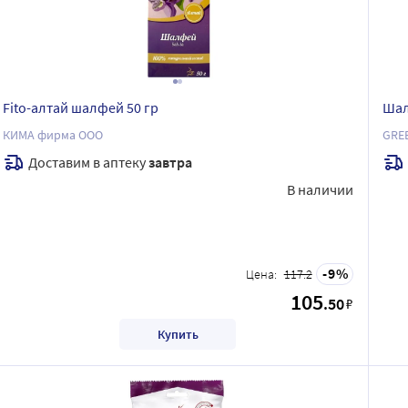
Fito-алтай шалфей 50 гр
Шал
КИМА фирма ООО
GREE
Доставим в аптеку
завтра
В наличии
9
Цена:
117.2
105
.50
₽
Купить