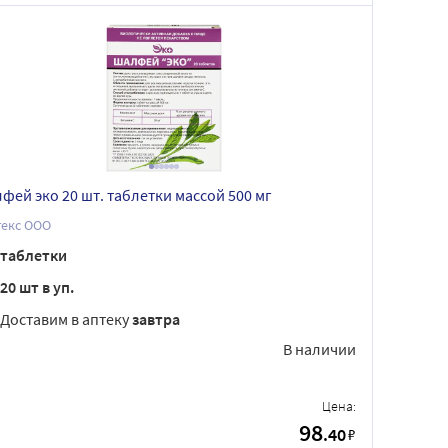
фей эко 20 шт. таблетки массой 500 мг
текс ООО
таблетки
20 шт в уп.
Доставим в аптеку
завтра
В наличии
Цена:
98
.40
₽