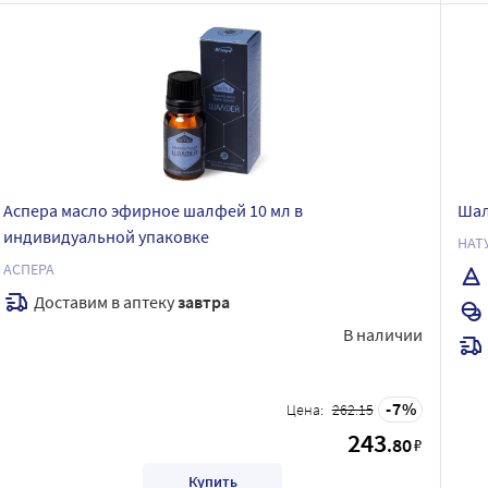
Аспера масло эфирное шалфей 10 мл в
Шал
индивидуальной упаковке
НАТ
АСПЕРА
Доставим в аптеку
завтра
В наличии
7
Цена:
262.15
243
.80
₽
Купить