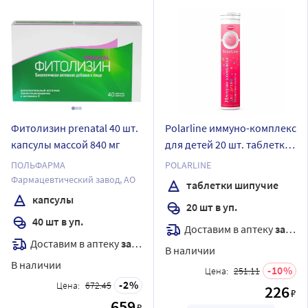
Фитолизин prenatal 40 шт.
Polarline иммуно-комплекс
капсулы массой 840 мг
для детей 20 шт. таблетки
шипучие массой 4 гр г со
ПОЛЬФАРМА
POLARLINE
вкусом малины
Фармацевтический завод, АО
таблетки шипучие
капсулы
20 шт в уп.
40 шт в уп.
Доставим в аптеку
завтра
Доставим в аптеку
завтра
В наличии
В наличии
10
Цена:
251.11
2
Цена:
672.45
226
₽
659
₽