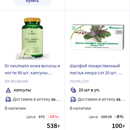
Купить
Dr neumann кожа волосы и
Шалфей лекарственный
ногти 90 шт. капсулы
листья лекра-сэт 20 шт. ф/
массой 770 мг
п
DR NEUMANN
ЛЕКРА-СЭТ
капсулы
20 шт в уп.
Доставим в аптеку
завтра
Доставим в аптеку
завтра
В наличии
В наличии
19
5
Цена:
672
Цена:
105.26
538
100
₽
₽