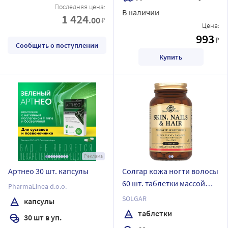
Последняя цена:
В наличии
1 424
.00
₽
Цена:
993
₽
Сообщить о поступлении
Купить
Реклама
Артнео 30 шт. капсулы
Солгар кожа ногти волосы
60 шт. таблетки массой
PharmaLinea d.o.o.
1390,8 мг
SOLGAR
капсулы
таблетки
30 шт в уп.