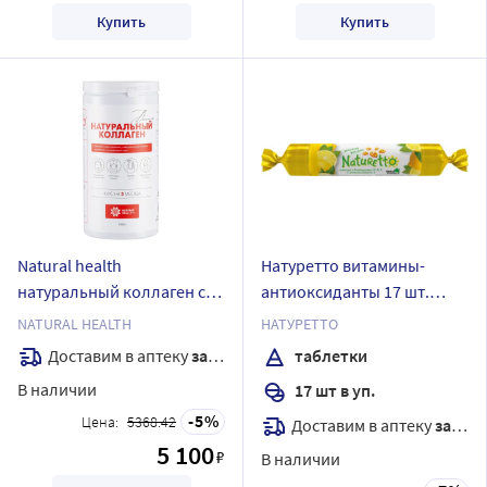
Купить
Купить
Natural health
Натуретто витамины-
натуральный коллаген со
антиоксиданты 17 шт.
вкусом вишни желе массой
таблетки массой 2200 мг/
NATURAL HEALTH
НАТУРЕТТО
1000 гр
лимон
Доставим в аптеку
завтра
таблетки
В наличии
17 шт в уп.
5
Цена:
5368.42
Доставим в аптеку
завтра
5 100
₽
В наличии