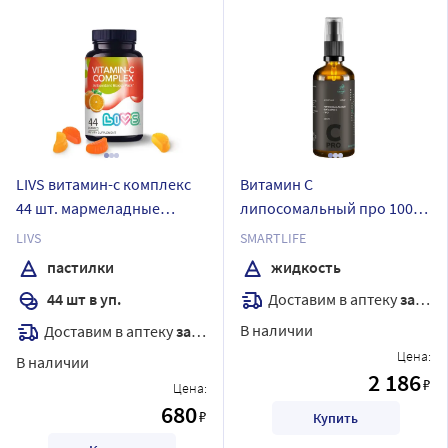
LIVS витамин-с комплекс
Витамин C
44 шт. мармеладные
липосомальный про 100
пастилки массой 5 гр
мл флакон жидкость с
LIVS
SMARTLIFE
дозатором капельницей
пастилки
жидкость
Доставим в аптеку
завтра
44 шт в уп.
В наличии
Доставим в аптеку
завтра
Цена:
В наличии
2 186
₽
Цена:
680
₽
Купить