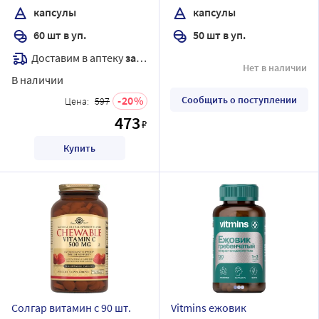
капсулы
капсулы
60 шт в уп.
50 шт в уп.
Доставим в аптеку
завтра
Нет в наличии
В наличии
20
Сообщить о поступлении
Цена:
597
473
₽
Купить
Солгар витамин с 90 шт.
Vitmins ежовик