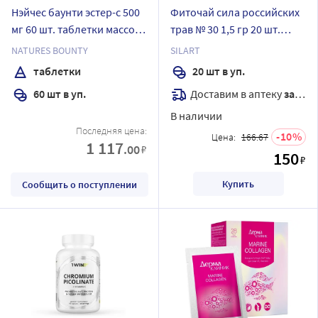
Нэйчес баунти эстер-с 500
Фиточай сила российских
мг 60 шт. таблетки массой
трав № 30 1,5 гр 20 шт.
1098 мг
фильтр-пакеты
NATURES BOUNTY
SILART
таблетки
20 шт в уп.
Доставим в аптеку
завтра
60 шт в уп.
В наличии
Последняя цена:
10
Цена:
166.67
1 117
.00
₽
150
₽
Купить
Сообщить о поступлении