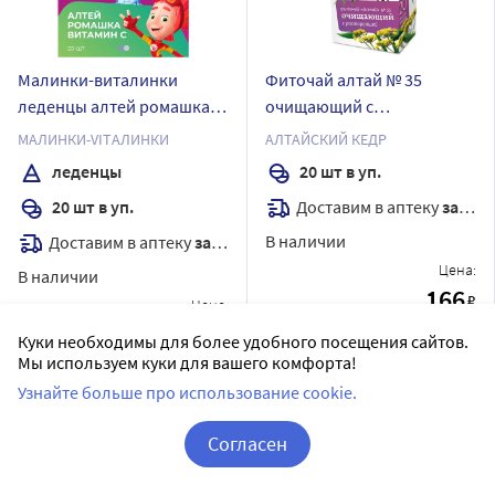
Малинки-виталинки
Фиточай алтай № 35
леденцы алтей ромашка и
очищающий с
витамин с 20 шт. леденцы
расторопшей 2 гр 20 шт.
МАЛИНКИ-VITАЛИНКИ
АЛТАЙСКИЙ КЕДР
массой 3,25 г/вкус кола/
ф/п
леденцы
20 шт в уп.
фиксики
Доставим в аптеку
завтра
20 шт в уп.
В наличии
Доставим в аптеку
завтра
Цена:
В наличии
166
₽
Цена:
366
₽
Купить
Куки необходимы для более удобного посещения сайтов.
Мы используем куки для вашего комфорта!
Купить
Узнайте больше про использование cookie.
Согласен
Корзина
Вход / Регистрация