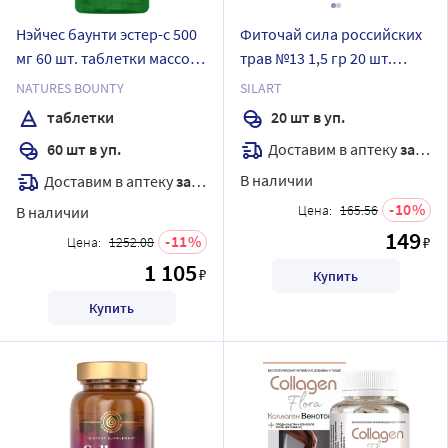
Нэйчес баунти эстер-с 500
Фиточай сила российских
мг 60 шт. таблетки массой
трав №13 1,5 гр 20 шт.
1109,154 мг
фильтр-пакеты
NATURES BOUNTY
SILART
таблетки
20 шт в уп.
Доставим в аптеку
завтра
60 шт в уп.
В наличии
Доставим в аптеку
завтра
10
Цена:
165.56
В наличии
149
11
₽
Цена:
1252.08
1 105
₽
Купить
Купить