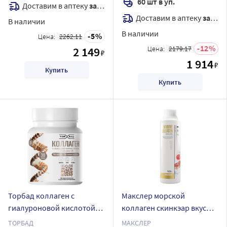
60 шт в уп.
Доставим в аптеку
завтра
Доставим в аптеку
завтра
В наличии
В наличии
5
Цена:
2262.11
12
2 149
Цена:
2179.17
₽
1 914
₽
Купить
Купить
Торбад коллаген с
Макслер морской
гиалуроновой кислотой
коллаген скинкэар вкус
биотином и коэнзимом
клубника жидкость 500 мл
ТОРБАД
МАКСЛЕР