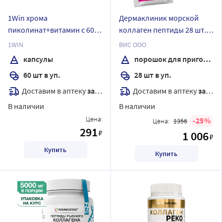
1Win хрома
Дермаклиник морской
пиколинат+витамин с 60
коллаген пептиды 28 шт.
шт. капсулы массой 410 мг
пакет-саше порошок для
1WIN
ВИС ООО
приготовления раствора
капсулы
порошок для приготовления раствора
для приема внутрь массой
60 шт в уп.
28 шт в уп.
1,6 гр
Доставим в аптеку
завтра
Доставим в аптеку
завтра
В наличии
В наличии
Цена:
25
Цена:
1356
291
₽
1 006
₽
Купить
Купить