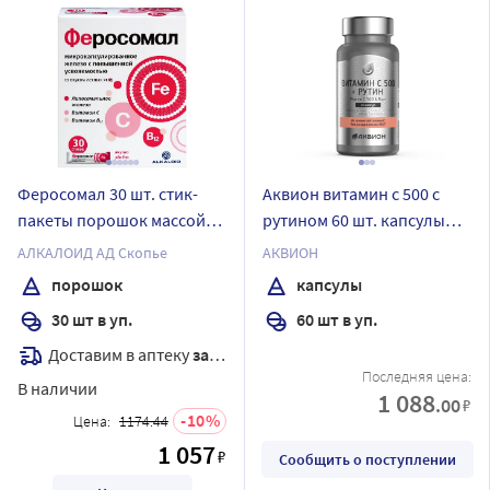
Феросомал 30 шт. стик-
Аквион витамин с 500 с
пакеты порошок массой
рутином 60 шт. капсулы
1,8 г
массой 835 мг
АЛКАЛОИД АД Скопье
АКВИОН
порошок
капсулы
30 шт в уп.
60 шт в уп.
Доставим в аптеку
завтра
Последняя цена:
В наличии
1 088
.00
₽
10
Цена:
1174.44
1 057
₽
Сообщить о поступлении