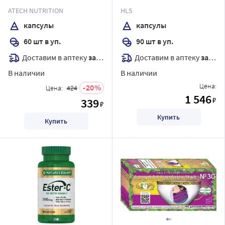
массой 1220 мг
капсулы массой 1099 мг
ATECH NUTRITION
HLS
капсулы
капсулы
60 шт в уп.
90 шт в уп.
Доставим в аптеку
завтра
Доставим в аптеку
завтра
В наличии
В наличии
Цена:
20
Цена:
424
1 546
₽
339
₽
Купить
Купить