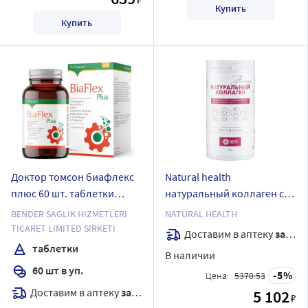
Купить
Купить
Доктор томсон биафлекс
Natural health
плюс 60 шт. таблетки
натуральный коллаген со
массой 1680 мг
вкусом винограда желе
BENDER SAGLIK HIZMETLERI
NATURAL HEALTH
массой 1000 гр
TICARET LIMITED SIRKETI
Доставим в аптеку
завтра
таблетки
В наличии
60 шт в уп.
5
Цена:
5370.53
Доставим в аптеку
завтра
5 102
₽