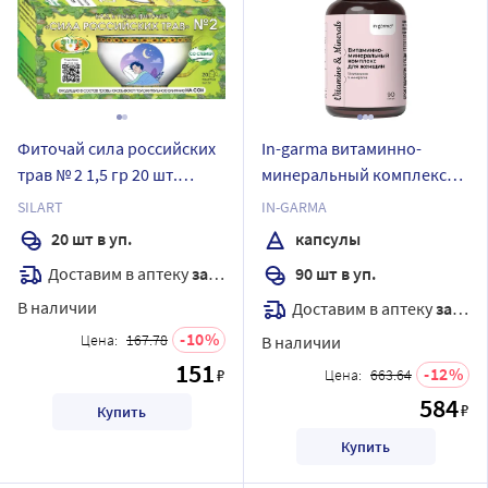
Фиточай сила российских
In-garma витаминно-
трав № 2 1,5 гр 20 шт.
минеральный комплекс
фильтр-пакеты
для женщин 90 шт.
SILART
IN-GARMA
капсулы массой 0,67 г
20 шт в уп.
капсулы
Доставим в аптеку
завтра
90 шт в уп.
В наличии
Доставим в аптеку
завтра
10
Цена:
167.78
В наличии
151
12
₽
Цена:
663.64
584
₽
Купить
Купить