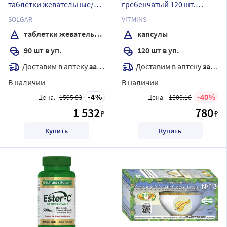
таблетки жевательные/
гребенчатый 120 шт.
малина
капсулы массой 420 мг
SOLGAR
VITMINS
таблетки жевательные
капсулы
90 шт в уп.
120 шт в уп.
Доставим в аптеку
завтра
Доставим в аптеку
завтра
В наличии
В наличии
4
40
Цена:
1595.83
Цена:
1303.16
1 532
780
₽
₽
Купить
Купить