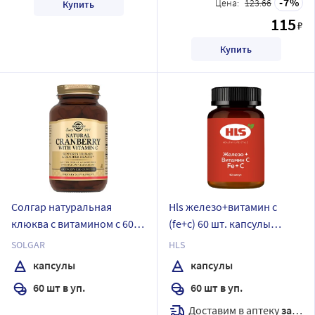
7
Цена:
123.66
Купить
115
₽
Купить
Солгар натуральная
Hls железо+витамин с
клюква с витамином с 60
(fe+c) 60 шт. капсулы
шт. капсулы
массой 450 мг
SOLGAR
HLS
капсулы
капсулы
60 шт в уп.
60 шт в уп.
Доставим в аптеку
завтра