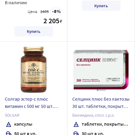
В наличии
Купить
8
Цена:
2405
2 205
₽
Купить
Солгар эстер-с плюс
Селцинк плюс без лактозы
витамин с 500 мг 50 шт.
30 шт. таблетки, покрытые
капсулы массой 849 мг
пленочной оболочкой
SOLGAR
Биомедика, спол. с.р.о.
массой 672 мг
капсулы
таблетки, покрытые пленочной оболочкой
50 шт в уп.
30 шт в уп.