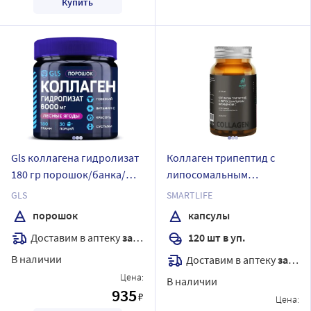
Купить
Gls коллагена гидролизат
Коллаген трипептид с
180 гр порошок/банка/
липосомальным
вкус лесные ягоды
витамином с мульти-
GLS
SMARTLIFE
эффект липосомальная
порошок
капсулы
формула 120 шт. капсулы
Доставим в аптеку
завтра
120 шт в уп.
массой 500 мг/smartlife
В наличии
Доставим в аптеку
завтра
Цена:
В наличии
935
₽
Цена: