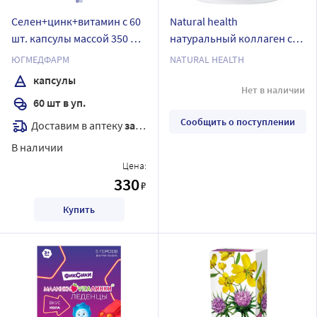
Селен+цинк+витамин с 60
Natural health
шт. капсулы массой 350 мг/
натуральный коллаген со
югмедфарм
вкусом вишни желе массой
ЮГМЕДФАРМ
NATURAL HEALTH
380 гр
капсулы
Нет в наличии
60 шт в уп.
Сообщить о поступлении
Доставим в аптеку
завтра
В наличии
Цена:
330
₽
Купить