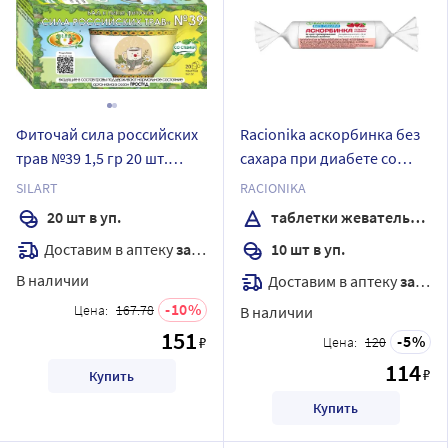
Фиточай сила российских
Racionika аскорбинка без
трав №39 1,5 гр 20 шт.
сахара при диабете со
фильтр-пакеты
вкусом клубники 10 шт.
SILART
RACIONIKA
таблетки жевательные
20 шт в уп.
таблетки жевательные
массой 3 гр
Доставим в аптеку
завтра
10 шт в уп.
В наличии
Доставим в аптеку
завтра
10
Цена:
167.78
В наличии
151
5
₽
Цена:
120
114
₽
Купить
Купить