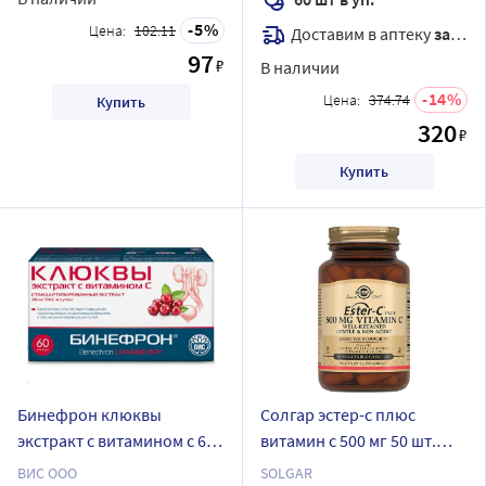
5
Цена:
102.11
Доставим в аптеку
завтра
97
₽
В наличии
14
Цена:
374.74
Купить
320
₽
Купить
Бинефрон клюквы
Солгар эстер-с плюс
экстракт с витамином с 60
витамин с 500 мг 50 шт.
шт. капсулы массой 0,4 г
капсулы массой 840 мг
ВИС ООО
SOLGAR