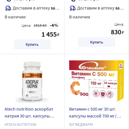
Доставим в аптеку
завтра
Доставим в аптеку
завтра
В наличии
В наличии
Цена:
4
Цена:
1515.63
830
₽
1 455
₽
Купить
Купить
Atech nutrition аскорбат
Витамин с 500 мг 30 шт.
натрия 30 шт. капсулы
капсулы массой 700 мг/
массой 1220 мг
югмедфарм
ATECH NUTRITION
ЮГМЕДФАРМ