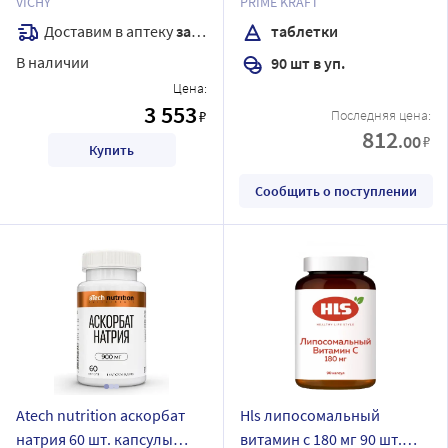
VICHY
PRIME KRAFT
с витамином с 20 мл
Доставим в аптеку
завтра
таблетки
В наличии
90 шт в уп.
Цена:
3 553
₽
Последняя цена:
812
.00
₽
Купить
Сообщить о поступлении
Atech nutrition аскорбат
Hls липосомальный
натрия 60 шт. капсулы
витамин с 180 мг 90 шт.