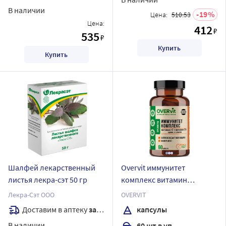
В наличии
19
Цена:
510.53
Цена:
412
₽
535
₽
Купить
Купить
Шалфей лекарственный
Overvit иммунитет
листья лекра-сэт 50 гр
комплекс витамин
с+витамин d3+цинк+селен
Лекра-Сэт ООО
OVERVIT
60 шт. капсулы массой 630
Доставим в аптеку
завтра
капсулы
мг
В наличии
60 шт в уп.