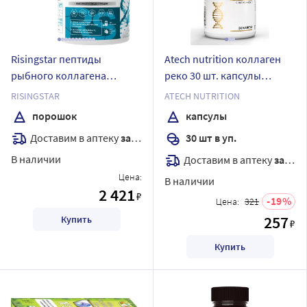
Risingstar пептиды
Atech nutrition коллаген
рыбного коллагена
реко 30 шт. капсулы
высокой концентрации со
массой 870 мг
RISINGSTAR
ATECH NUTRITION
вкусом ягодный микс 165
порошок
капсулы
гр порошок/банка
Доставим в аптеку
завтра
30 шт в уп.
В наличии
Доставим в аптеку
завтра
Цена:
В наличии
2 421
₽
19
Цена:
321
257
Купить
₽
Купить