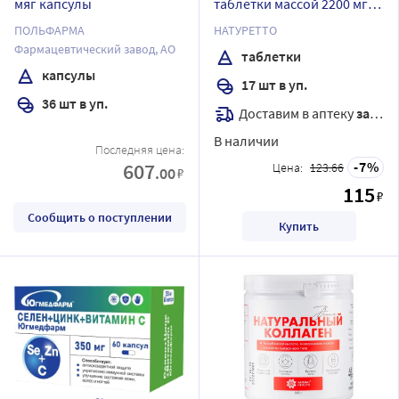
мяг капсулы
таблетки массой 2200 мг/
апельсин
ПОЛЬФАРМА
НАТУРЕТТО
Фармацевтический завод, АО
таблетки
капсулы
17 шт в уп.
36 шт в уп.
Доставим в аптеку
завтра
В наличии
Последняя цена:
607
7
Цена:
123.66
.00
₽
115
₽
Сообщить о поступлении
Купить