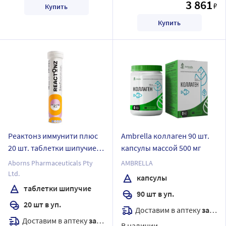
3 861
₽
Купить
Купить
Реактонз иммунити плюс
Ambrella коллаген 90 шт.
20 шт. таблетки шипучие
капсулы массой 500 мг
массой 4400 мг
Aborns Pharmaceuticals Pty
AMBRELLA
Ltd.
капсулы
таблетки шипучие
90 шт в уп.
20 шт в уп.
Доставим в аптеку
завтра
Доставим в аптеку
завтра
В наличии