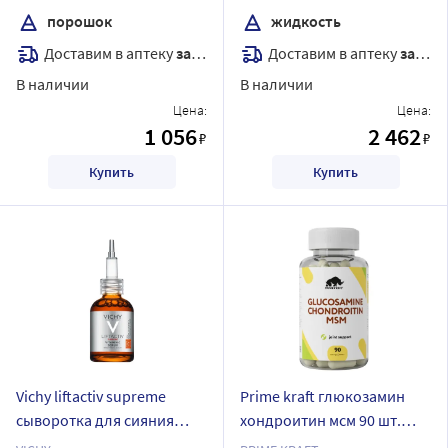
q10 180 гр порошок со
порошок
жидкость
вкусом печенье-топленое
Доставим в аптеку
завтра
Доставим в аптеку
завтра
молоко
В наличии
В наличии
Цена:
Цена:
1 056
2 462
₽
₽
Купить
Купить
Vichy liftactiv supreme
Prime kraft глюкозамин
сыворотка для сияния
хондроитин мсм 90 шт.
кожи концентрированная
таблетки по 1540 мг