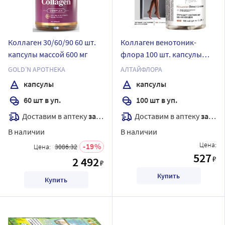
Коллаген 30/60/90 60 шт.
Коллаген венотоник-
капсулы массой 600 мг
флора 100 шт. капсулы
массой 0,28 г
GOLD’N APOTHEKA
АЛТАЙФЛОРА
капсулы
капсулы
60 шт в уп.
100 шт в уп.
Доставим в аптеку
завтра
Доставим в аптеку
завтра
В наличии
В наличии
Цена:
19
Цена:
3086.32
527
₽
2 492
₽
Купить
Купить