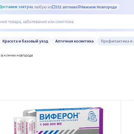
Доставим
завтра
в любую из
531 аптеки
в
Нижнем Новгороде
Красота и базовый уход
Аптечная косметика
Профилактика и 
н в нижнем новгороде