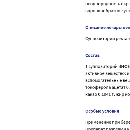
неоднородность окра
воронкообразное угл
Описание лекарстве
Суппозитории ректальн
Состав
1 суппозиторий ВИФЕ
активное вещество: 
вспомогательные веще
токоферола ацетат 0,0
какао 0,1941 г, жир к
Особые условия
Применение при бере
Препарат разрешен к