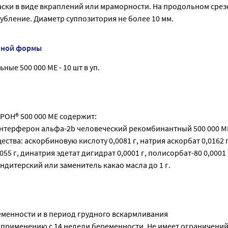
ски в виде вкраплений или мраморности. На продольном срез
убление. Диаметр суппозитория не более 10 мм.
нной формы
ые 500 000 МЕ - 10 шт в уп.
РОН® 500 000 МЕ содержит:
интерферон альфа-2b человеческий рекомбинантный 500 000 М
ства: аскорбиновую кислоту 0,0081 г, натрия аскорбат 0,0162 г
55 г, динатрия эдетат дигидрат 0,0001 г, полисорбат-80 0,0001 
ондитерский или заменитель какао масла до 1 г.
менности и в период грудного вскармливания
 применению с 14 недели беременности. Не имеет ограничений