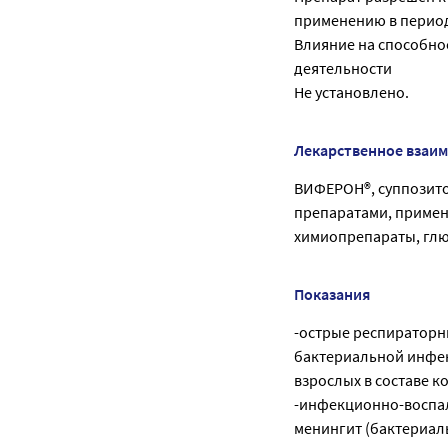
применению в период
Влияние на способно
деятельности
Не установлено.
Лекарственное взаи
ВИФЕРОН®, суппозито
препаратами, примен
химиопрепараты, гл
Показания
-острые респираторн
бактериальной инфек
взрослых в составе к
-инфекционно-воспал
менингит (бактериаль