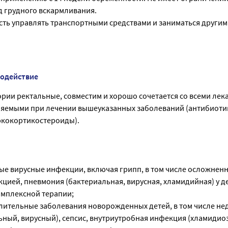
 грудного вскармливания.
сть управлять транспортными средствами и заниматься други
модействие
рии ректальные, совместим и хорошо сочетается со всеми ле
яемыми при лечении вышеуказанных заболеваний (антибиоти
юкокортикостероиды).
ые вирусные инфекции, включая грипп, в том числе осложнен
цией, пневмония (бактериальная, вирусная, хламидийная) у д
омплексной терапии;
ительные заболевания новорожденных детей, в том числе н
ный, вирусный), сепсис, внутриутробная инфекция (хламидиоз