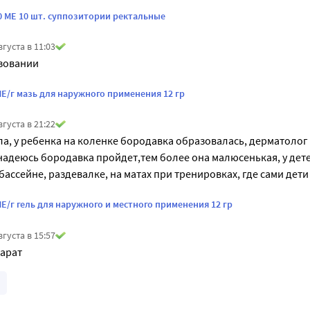
 МЕ 10 шт. суппозитории ректальные
вгуста в 11:03
зовании 
Е/г мазь для наружного применения 12 гр
вгуста в 21:22
а, у ребенка на коленке бородавка образовалась, дерматолог
адеюсь бородавка пройдет,тем более она малюсенькая, у детей
 бассейне, раздевалке, на матах при тренировках, где сами дет
/г гель для наружного и местного применения 12 гр
вгуста в 15:57
арат