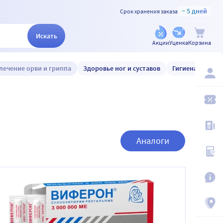
~ 5 дней
Срок хранения заказа
Искать
Акции
Уценка
Корзина
лечение орви и гриппа
Здоровье ног и суставов
Гигиена и уход
Аналоги