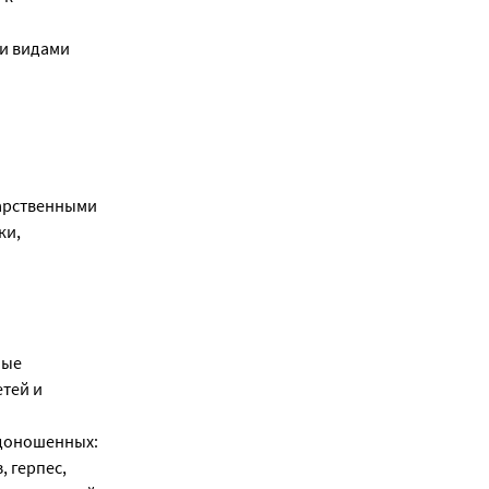
ми видами
карственными
ки,
ные
етей и
едоношенных:
, герпес,