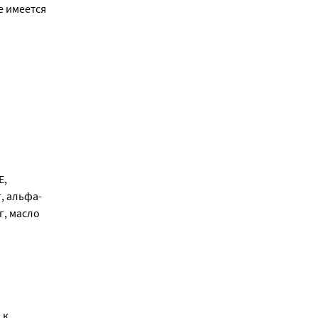
е имеется
Е,
, альфа-
г, масло
 к