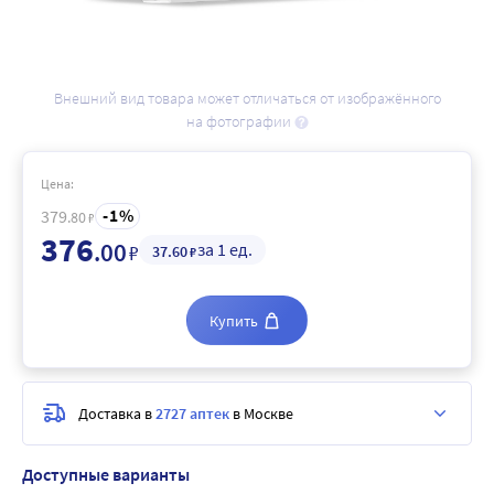
Внешний вид товара может отличаться от изображённого
на фотографии
Цена:
1
379
.80
₽
376
.00
за 1 ед.
₽
37
.60
₽
Купить
Доставка в
2727 аптек
в Москве
Доступные варианты