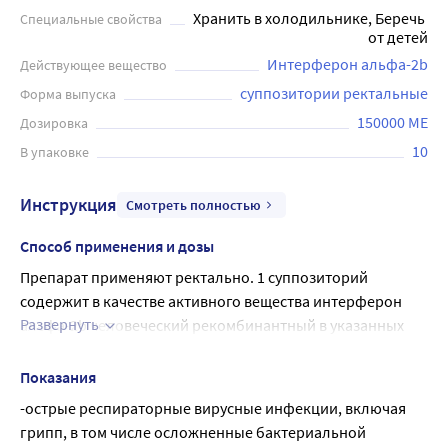
Хранить в холодильнике, Беречь 
Специальные свойства
переносимостью и не вызывает побочных эффектов.
от детей
Детям младше 7 лет можно применять Виферон только
Интерферон альфа-2b
Действующее вещество
по назначению врача.
суппозитории ректальные
Форма выпуска
150000 МЕ
Дозировка
10
В упаковке
Инструкция
Смотреть полностью
Способ применения и дозы
Препарат применяют ректально. 1 суппозиторий 
содержит в качестве активного вещества интерферон 
Развернуть
альфа-2b человеческий рекомбинантный в указанных 
дозировках (150 000 МЕ, 500 000 МЕ, 1 000 000 МЕ, 3 000 000 
МЕ).
Показания
Острые респираторные вирусные инфекции, включая 
-острые респираторные вирусные инфекции, включая 
грипп, в том числе осложненные бактериальной 
грипп, в том числе осложненные бактериальной 
инфекцией, пневмония (бактериальная, вирусная, 