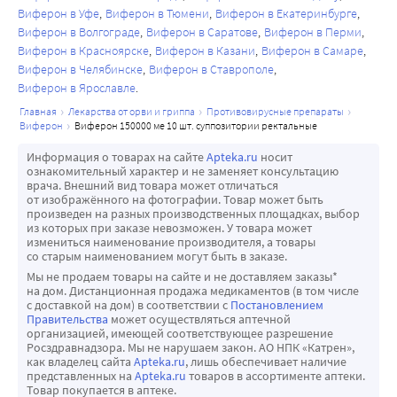
МЕ по 1 суппозиторию 2 раза в сутки через 12 ч 
Виферон в Уфе
Виферон в Тюмени
Виферон в Екатеринбурге
ежедневно в течение 5 суток. При необходимости 
Виферон в Волгограде
Виферон в Саратове
Виферон в Перми
показано перед родоразрешением (с 38 недели 
Виферон в Красноярске
Виферон в Казани
Виферон в Самаре
гестации) применение препарата ВИФЕРОН® 500 000 МЕ 
Виферон в Челябинске
Виферон в Ставрополе
Виферон в Ярославле
по 1 суппозиторию 2 раза в сутки через 12 ч ежедневно в 
течение 10 суток.
главная
лекарства от орви и гриппа
противовирусные препараты
виферон
виферон 150000 ме 10 шт. суппозитории ректальные
Вирусные менингиты у детей в возрасте от 4 лет в составе 
комплексной терапии.
Информация о товарах на сайте
Apteka.ru
носит
ознакомительный характер и не заменяет консультацию
Рекомендуемая доза для детей от 4 лет до 11 лет 
врача. Внешний вид товара может отличаться
включительно - ВИФЕРОН® 1 000 000 МЕ по 1 
от изображённого на фотографии. Товар может быть
произведен на разных производственных площадках, выбор
суппозиторию 2 раза в сутки через 12 часов ежедневно в 
из которых при заказе невозможен. У товара может
течение 7 дней, далее 1 000 000 МЕ по 1 суппозиторию 1 
измениться наименование производителя, а товары
со старым наименованием могут быть в заказе.
раз в сутки (на ночь) ежедневно в течение 7 дней.
Мы не продаем товары на сайте и не доставляем заказы*
Для детей от 12 лет до 18 лет включительно - ВИФЕРОН® 
на дом. Дистанционная продажа медикаментов (в том числе
3 000 000 МЕ по 1 суппозиторию 2 раза в сутки через 12 
с доставкой на дом) в соответствии с
Постановлением
Правительства
может осуществляться аптечной
часов ежедневно в течение 7 дней, далее 3 000 000 МЕ по 
организацией, имеющей соответствующее разрешение
1 суппозиторию 1 раз в сутки (на ночь) ежедневно в 
Росздравнадзора. Мы не нарушаем закон. АО НПК «Катрен»,
как владелец сайта
Apteka.ru
, лишь обеспечивает наличие
течение 7 дней.
представленных на
Apteka.ru
товаров в ассортименте аптеки.
Товар покупается в аптеке.