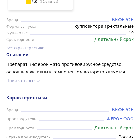
4.9
(
82
отзыва)
ВИФЕРОН
Бренд
суппозитории ректальные
Форма выпуска
10
В упаковке
Длительный срок
Срок годности
Все характеристики
Описание
Препарат Виферон – это противовирусное средство,
основным активным компонентом которого является
интерферон альфа-2b. Его действие направлено на
Показать всё
подавление вирусов, укрепление иммунитета и
профилактику ряда заболеваний. Препарат выпускается
Характеристики
в виде ректальных свечей, каждая из которых содержит
150 000 ME интерферона альфа-2b. В упаковке 10 свечей.
ВИФЕРОН
Бренд
Рекомендуется использовать Виферон при гриппе,
ФЕРОН ООО
Производитель
простуде, вирусных инфекциях дыхательных путей,
Длительный срок
Срок годности
герпетических инфекциях и других заболеваниях,
Россия
Страна производитель
которые вызваны вирусами. Препарат обладает хорошей