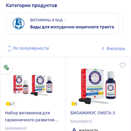
Категории продуктов
ВИТАМИНЫ И БАД
Бады для желудочно-кишечного тракта
По популярности
Фильтры
4.7
5
Набор витаминов для
БИОАМИКУС ОМЕГА-3
гармоничного развития
БИОАМИКУС
малышей от канадского
БИОАМИКУС
жидкость