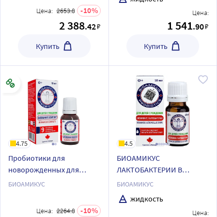
бренда Биоамикус:
10
Цена:
2653.8
Цена:
Омега-3 и Д3+К2
2 388
1 541
.42
.90
₽
₽
Купить
Купить
4.75
4.5
Пробиотики для
БИОАМИКУС
новорожденных для
ЛАКТОБАКТЕРИИ В
отличного пищеварения и
КАПЛЯХ
БИОАМИКУС
БИОАМИКУС
иммунитета от Биоамикус
жидкость
10
Цена:
2264.8
Цена: