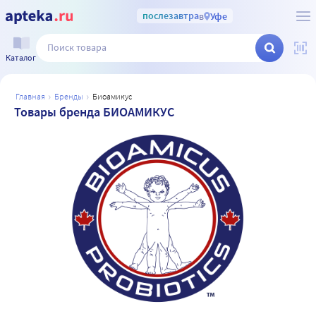
послезавтра
в
Уфе
Каталог
главная
бренды
биоамикус
Товары бренда БИОАМИКУС