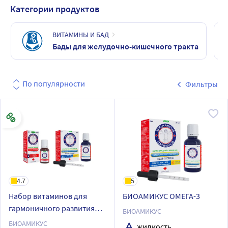
Категории продуктов
ВИТАМИНЫ И БАД
Бады для желудочно-кишечного тракта
По популярности
Фильтры
4.7
5
Набор витаминов для
БИОАМИКУС ОМЕГА-3
гармоничного развития
БИОАМИКУС
малышей от канадского
БИОАМИКУС
жидкость