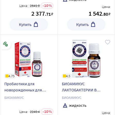
бренда Биоамикус:
10
Цена:
2641.9
Цена:
Омега-3 и Д3+К2
2 377
1 542
.71
.80
₽
₽
Купить
Купить
4.75
4.5
Пробиотики для
БИОАМИКУС
новорожденных для
ЛАКТОБАКТЕРИИ В
отличного пищеварения и
КАПЛЯХ
БИОАМИКУС
БИОАМИКУС
иммунитета от Биоамикус
жидкость
10
Цена:
2240.4
Цена: