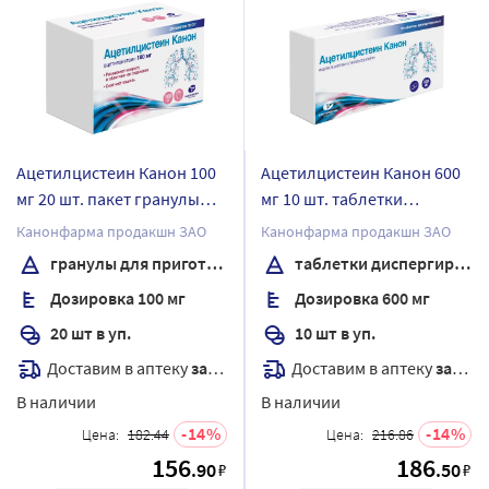
Ацетилцистеин Канон 100
Ацетилцистеин Канон 600
мг 20 шт. пакет гранулы
мг 10 шт. таблетки
для приготовления
диспергируемые
Канонфарма продакшн ЗАО
Канонфарма продакшн ЗАО
раствора для приема
гранулы для приготовления раствора
таблетки диспергируемые
внутрь
Дозировка 100 мг
Дозировка 600 мг
20 шт в уп.
10 шт в уп.
Доставим в аптеку
завтра
Доставим в аптеку
завтра
В наличии
В наличии
14
14
Цена:
182.44
Цена:
216.86
156
186
.90
.50
₽
₽