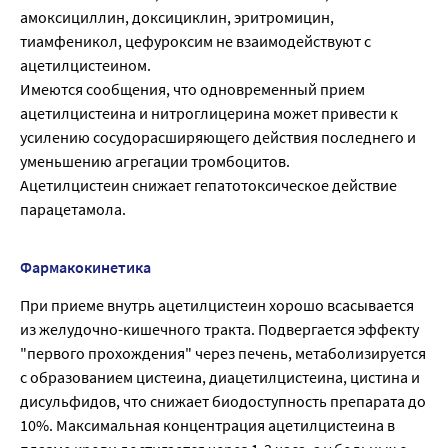
амоксициллин, доксициклин, эритромицин,
тиамфеникол, цефуроксим не взаимодействуют с
ацетилцистеином.
Имеются сообщения, что одновременный прием
ацетилцистеина и нитроглицерина может привести к
усилению сосудорасширяющего действия последнего и
уменьшению агрегации тромбоцитов.
Ацетилцистеин снижает гепатотоксическое действие
парацетамола.
Фармакокинетика
При приеме внутрь ацетилцистеин хорошо всасывается
из желудочно-кишечного тракта. Подвергается эффекту
"первого прохождения" через печень, метаболизируется
с образованием цистеина, диацетилцистеина, цистина и
дисульфидов, что снижает биодоступность препарата до
10%. Максимальная концентрация ацетилцистеина в