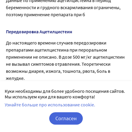
Данные по применению ацетилцистеина в период
беременности и грудного вскармливания ограничены,
поэтому применение препарата при б
Передозировка Ацетилцистеин
До настоящего времени случаев передозировки
препаратами ацетилцистеина при пероральном
применении не описано. В дозе 500 мг/кг ацетилцистеин
не вызывал симптомов отравления. Теоретически
возможны диарея, изжога, тошнота, рвота, боль в
желудке.
Лечение: симптоматическое.
Куки необходимы для более удобного посещения сайтов.
Мы используем куки для вашего комфорта!
Побочные действия
Узнайте больше про использование cookie.
Нежелательные эффекты классифицированы в
Согласен
соответствии с их частотой развития следующим
образом: очень часто (? 1/10), часто (?1/100, <1/10),
Корзина
Вход / Регистрация