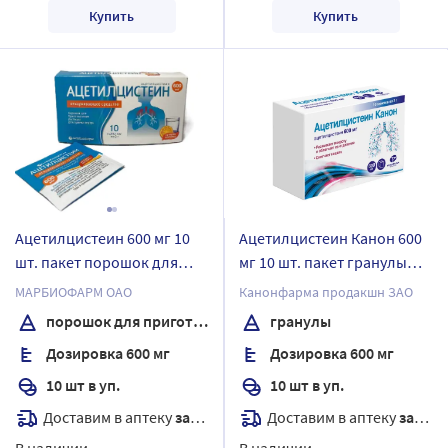
Купить
Купить
Ацетилцистеин 600 мг 10
Ацетилцистеин Канон 600
шт. пакет порошок для
мг 10 шт. пакет гранулы
приготовления раствора
для приготовления
МАРБИОФАРМ ОАО
Канонфарма продакшн ЗАО
для приема внутрь
раствора для приема
порошок для приготовления раствора
гранулы
внутрь
Дозировка 600 мг
Дозировка 600 мг
10 шт в уп.
10 шт в уп.
Доставим в аптеку
завтра
Доставим в аптеку
завтра
В наличии
В наличии