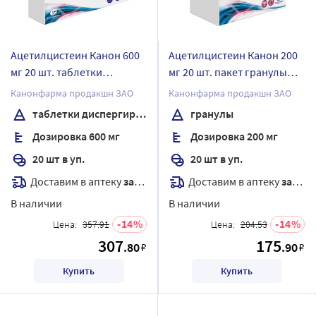
Ацетилцистеин Канон 600
Ацетилцистеин Канон 200
мг 20 шт. таблетки
мг 20 шт. пакет гранулы
диспергируемые
для приготовления
Канонфарма продакшн ЗАО
Канонфарма продакшн ЗАО
раствора для приема
таблетки диспергируемые
гранулы
внутрь
Дозировка 600 мг
Дозировка 200 мг
20 шт в уп.
20 шт в уп.
Доставим в аптеку
завтра
Доставим в аптеку
завтра
В наличии
В наличии
14
14
Цена:
357.91
Цена:
204.53
307
175
.80
.90
₽
₽
Купить
Купить