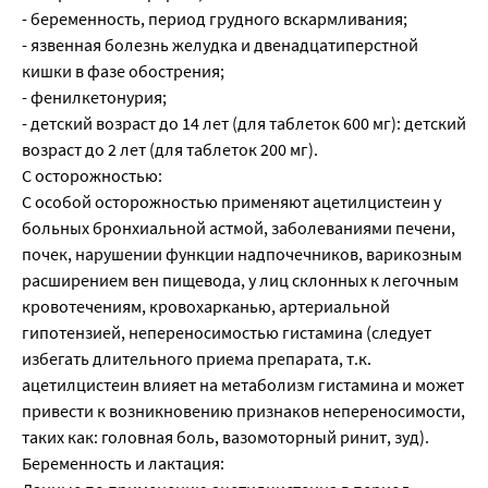
- беременность, период грудного вскармливания;
- язвенная болезнь желудка и двенадцатиперстной
кишки в фазе обострения;
- фенилкетонурия;
- детский возраст до 14 лет (для таблеток 600 мг): детский
возраст до 2 лет (для таблеток 200 мг).
С осторожностью:
С особой осторожностью применяют ацетилцистеин у
больных бронхиальной астмой, заболеваниями печени,
почек, нарушении функции надпочечников, варикозным
расширением вен пищевода, у лиц склонных к легочным
кровотечениям, кровохарканью, артериальной
гипотензией, непереносимостью гистамина (следует
избегать длительного приема препарата, т.к.
ацетилцистеин влияет на метаболизм гистамина и может
привести к возникновению признаков непереносимости,
таких как: головная боль, вазомоторный ринит, зуд).
Беременность и лактация: