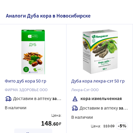
Аналоги Дуба кора в Новосибирске
Фито дуб кора 50 гр
Дуба кора лекра-сэт 50 гр
ФИРМА ЗДОРОВЬЕ ООО
Лекра-Сэт ООО
Доставим в аптеку
завтра
кора измельченная
В наличии
Доставим в аптеку
завтра
Цена:
В наличии
148
.60
₽
5
Цена:
113.89