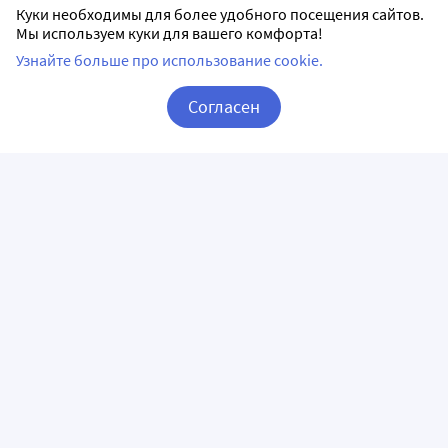
Куки необходимы для более удобного посещения сайтов.
Мы используем куки для вашего комфорта!
Узнайте больше про использование cookie.
Согласен
Доставка Дуба кора в Новосибирске
Корзина
Вход / Регистрация
Заказывая на Apteka.ru, можно выбрать доставку
в удобную для вас аптеку рядом с домом или по дороге
на работу.
Все пункты доставки в Новосибирске – 709 аптек.
НОВОСИБИРСК, ООО *ФК СП-Фарм*
5
г. Новосибирск, ул. Комсомольская, 4
ежедневно с 07:30 по 22:00
Способы оплаты: