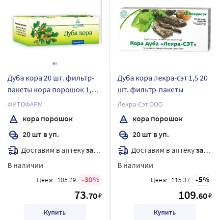
Дуба кора 20 шт. фильтр-
Дуба кора лекра-сэт 1,5 20
пакеты кора порошок 1,5
шт. фильтр-пакеты
гр
ФИТОФАРМ
Лекра-Сэт ООО
кора порошок
кора порошок
20 шт в уп.
20 шт в уп.
Доставим в аптеку
завтра
Доставим в аптеку
завтра
В наличии
В наличии
30
5
Цена:
105.29
Цена:
115.37
73
109
.70
.60
₽
₽
Купить
Купить