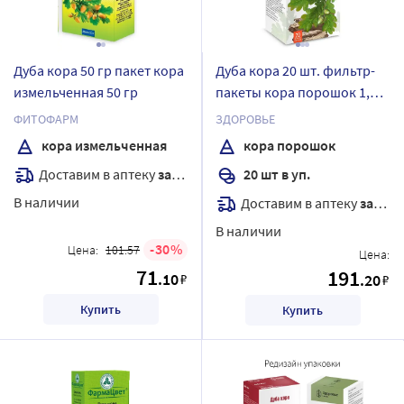
Дуба кора 50 гр пакет кора
Дуба кора 20 шт. фильтр-
измельченная 50 гр
пакеты кора порошок 1,5
гр
ФИТОФАРМ
ЗДОРОВЬЕ
кора измельченная
кора порошок
Доставим в аптеку
завтра
20 шт в уп.
В наличии
Доставим в аптеку
завтра
В наличии
30
Цена:
101.57
Цена:
71
191
.10
₽
.20
₽
Купить
Купить