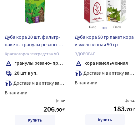
Дуба кора 20 шт. фильтр-
Дуба кора 50 гр пакет кора
пакеты гранулы резано-
измельченная 50 гр
прессованные вес фильтр-
Красногорсклексредства АО
ЗДОРОВЬЕ
пакета (гр) 1,5
гранулы резано- прессованные
кора измельченная
Доставим в аптеку
завтра
20 шт в уп.
В наличии
Доставим в аптеку
завтра
В наличии
Цена:
Цена:
183
206
.70
.90
₽
₽
Купить
Купить