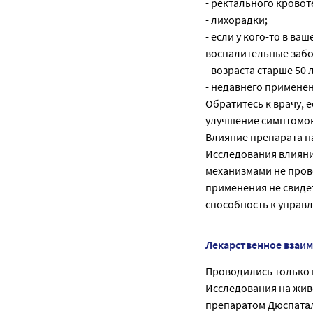
- ректального кровот
- лихорадки;
- если у кого-то в в
воспалительные заб
- возраста старше 50
- недавнего примене
Обратитесь к врачу, 
улучшение симптомов
Влияние препарата н
Исследования влияни
механизмами не пров
применения не свиде
способность к управ
Лекарственное взаи
Проводились только 
Исследования на жив
препаратом Дюспатал