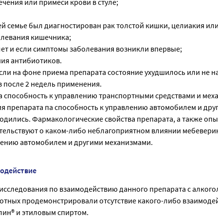
ечения или примеси крови в стуле;
ашей семье был диагностирован рак толстой кишки, целиакия ил
олевания кишечника;
 лет и если симптомы заболевания возникли впервые;
ния антибиотиков.
если на фоне приема препарата состояние ухудшилось или не н
 после 2 недель применения.
а способность к управлению транспортными средствами и мех
я препарата па способность к управлению автомобилем и дру
одились. Фармакологические свойства препарата, а также опы
тельствуют о каком-либо неблагоприятном влиянии мебевери
лению автомобилем и другими механизмами.
модействие
исследования по взаимодействию данного препарата с алкого
отных продемонстрировали отсутствие какого-либо взаимоде
ин® и этиловым спиртом.