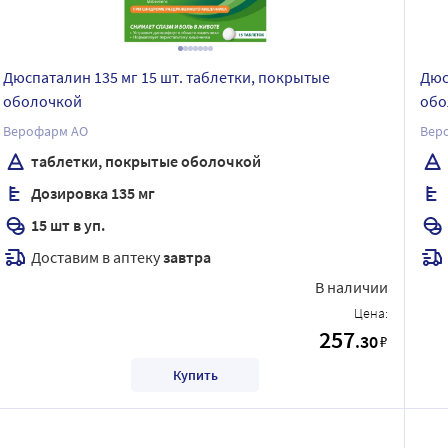
Дюспаталин 135 мг 15 шт. таблетки, покрытые
Дюс
оболочкой
обо
Верофарм АО
Вер
таблетки, покрытые оболочкой
Дозировка 135 мг
15 шт в уп.
Доставим в аптеку
завтра
В наличии
Цена:
257
.30
₽
Купить