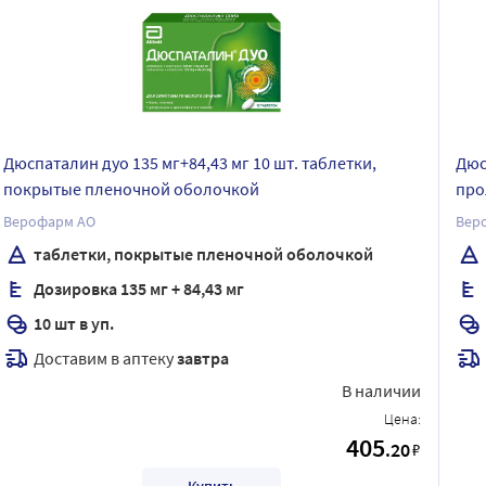
Дюспаталин дуо 135 мг+84,43 мг 10 шт. таблетки,
Дюс
покрытые пленочной оболочкой
про
Верофарм АО
Вер
таблетки, покрытые пленочной оболочкой
Дозировка 135 мг + 84,43 мг
10 шт в уп.
Доставим в аптеку
завтра
В наличии
Цена:
405
.20
₽
Купить