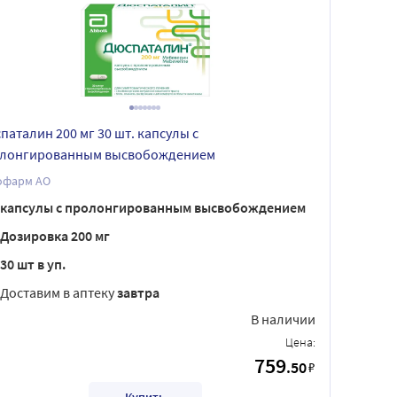
паталин 200 мг 30 шт. капсулы с
лонгированным высвобождением
офарм АО
капсулы с пролонгированным высвобождением
Дозировка 200 мг
30 шт в уп.
Доставим в аптеку
завтра
В наличии
Цена:
759
.50
₽
Купить