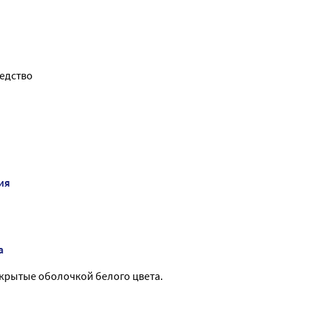
едство
ия
а
окрытые оболочкой белого цвета.