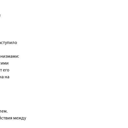
и
аступило
анизмами:
гими
т его
на на
лем.
йствия между