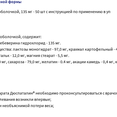
нной формы
болочкой, 135 мг - 50 шт с инструкцией по применению в уп
 оболочкой, содержит:
ебеверина гидрохлорид - 135 мг.
ства: лактозы моногидрат - 97,0 мг, крахмал картофельный - 4
альк - 12,0 мг, магния стеарат - 5,5 мг.
 мг, сахароза - 79,0 мг, желатин - 0.4 мг, акации камедь - 0,4 мг
рата Дюспаталин® необходимо проконсультироваться с врачом,
олевания возникли впервые;
и необъяснимой потери веса;