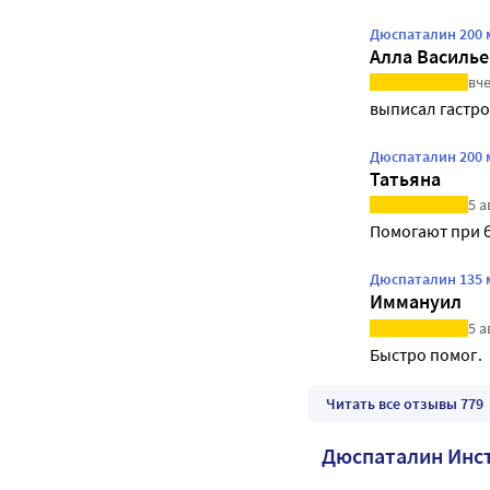
Дюспаталин 200 
Алла Василье
вче
выписал гастр
Дюспаталин 200 
Татьяна
5 а
Помогают при б
Дюспаталин 135 
Иммануил
5 а
Быстро помог.
Читать все отзывы 779
Дюспаталин Инс