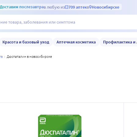
Доставим
послезавтра
в любую из
709 аптек
в
Новосибирске
Красота и базовый уход
Аптечная косметика
Профилактика и 
тв
дюспаталин в новосибирске