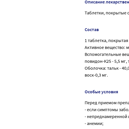
Описание лекарстве
Таблетки, покрытые о
Состав
1 таблетка, покрытая
Активное вещество: м
Вспомогательные веще
повидон-К25 - 5,5 мг, т
Оболочка: тальк - 40,0
воск-0,3 мг.
Особые условия
Перед приемом препа
- если симптомы заб
- непреднамеренной 
- анемии;