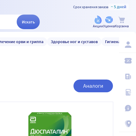
~ 5 дней
Срок хранения заказа
Искать
Акции
Уценка
Корзина
лечение орви и гриппа
Здоровье ног и суставов
Гигиена и уход
Аналоги