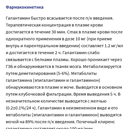
Фармакокинетика
Галантамин быстро всасывается после п/к введения.
Терапевтическая концентрация в плазме крови
достигается в течение 30 мин. Cmax в плазме крови после
однократного применения в дозе 10 мг (при приеме
внутрь и парентеральном введении) составляет 1.2 мг/мл
и достигается в течение 2 ч. Галантамин слабо
связывается с белками плазмы. Хорошо проникает через
ГЭБ и обнаруживается в тканях мозга. Метаболизируется
путем деметилирования (5-6%). Метаболиты
галантамина (эпигалантамин и галантаминон)
обнаруживаются в плазме и моче. Выводится в основном
путем клубочковой фильтрации. Время выведения 5 ч. В
незначительном количестве выводится с желчью
(0.2±0.1%/24 ч). Галантамин в неизмененном виде и его
метаболиты (эпигалантамин и галантаминон) выводятся
мочой на 89% после п/к введения. Почечный клиренс
галантамина составляет около 100 мл/мин.