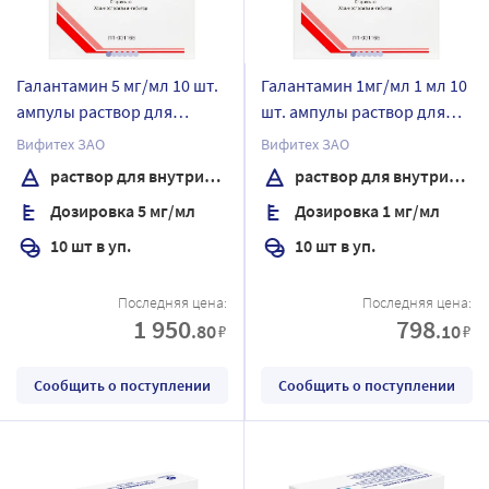
Галантамин 5 мг/мл 10 шт.
Галантамин 1мг/мл 1 мл 10
ампулы раствор для
шт. ампулы раствор для
внутривенного и
внутривенного и
Вифитех ЗАО
Вифитех ЗАО
подкожного введения 1 мл
подкожного введения
раствор для внутривенного и подкожного введения
раствор для внутривенного и подкожного введения
Дозировка 5 мг/мл
Дозировка 1 мг/мл
10 шт в уп.
10 шт в уп.
Последняя цена:
Последняя цена:
1 950
798
.80
.10
₽
₽
Сообщить о поступлении
Сообщить о поступлении