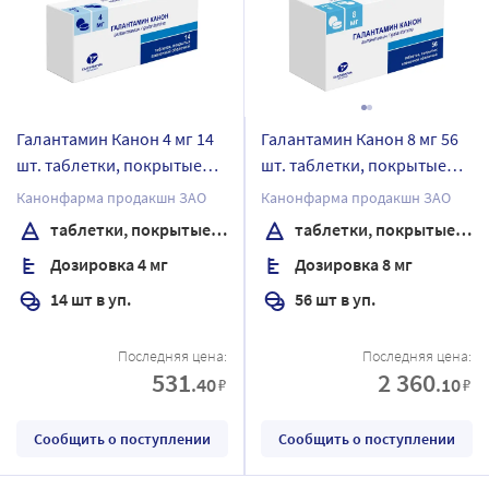
Галантамин Канон 4 мг 14
Галантамин Канон 8 мг 56
шт. таблетки, покрытые
шт. таблетки, покрытые
пленочной оболочкой
пленочной оболочкой
Канонфарма продакшн ЗАО
Канонфарма продакшн ЗАО
таблетки, покрытые пленочной оболочкой
таблетки, покрытые пленочной оболочкой
Дозировка 4 мг
Дозировка 8 мг
14 шт в уп.
56 шт в уп.
Последняя цена:
Последняя цена:
531
2 360
.40
.10
₽
₽
Сообщить о поступлении
Сообщить о поступлении