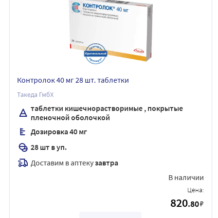
Контролок 40 мг 28 шт. таблетки
Такеда ГмбХ
таблетки кишечнорастворимые , покрытые
пленочной оболочкой
Дозировка 40 мг
28 шт в уп.
Доставим в аптеку
завтра
В наличии
Цена:
820
.80
₽