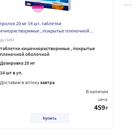
тролок 20 мг 14 шт. таблетки
ечнорастворимые , покрытые пленочной
лочкой
да ГмбХ
таблетки кишечнорастворимые , покрытые
пленочной оболочкой
Дозировка 20 мг
14 шт в уп.
Доставим в аптеку
завтра
В наличии
Цена:
459
₽
Купить