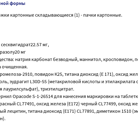
нной формы
бложки картонные складывающиеся (1) - пачки картонные.
сесквигидрат22.57 мг,
разолу20 мг
ества: натрия карбонат безводный, маннитол, кросповидон, п
а очищенная.
ромелоза-2910, повидон К25, титана диоксид (Е 171), оксид же
оль, эудрагит L30D-55 (метакриловой кислоты и этилакрилата
я лаурилсульфат), триэтилцитрат.
рнил Opacode S-1-26514 для нанесения маркировки на таблетк
красный CL77491, оксид железа (E172) черный CL77499, оксид же
ый лецитин, титана диоксид (E171) CL77891, диметикон 1510 (э
н).