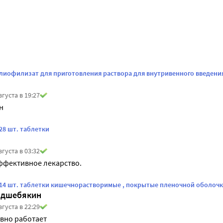
 лиофилизат для приготовления раствора для внутривенного введени
вгуста в 19:27
н
28 шт. таблетки
вгуста в 03:32
ффективное лекарство.
 14 шт. таблетки кишечнорастворимые , покрытые пленочной оболоч
одшебякин
вгуста в 22:29
вно работает