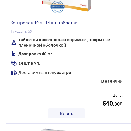
Контролок 40 мг 14 шт. таблетки
Такеда ГмбХ
таблетки кишечнорастворимые , покрытые
пленочной оболочкой
Дозировка 40 мг
14 шт в уп.
Доставим в аптеку
завтра
В наличии
Цена:
640
.30
₽
Купить