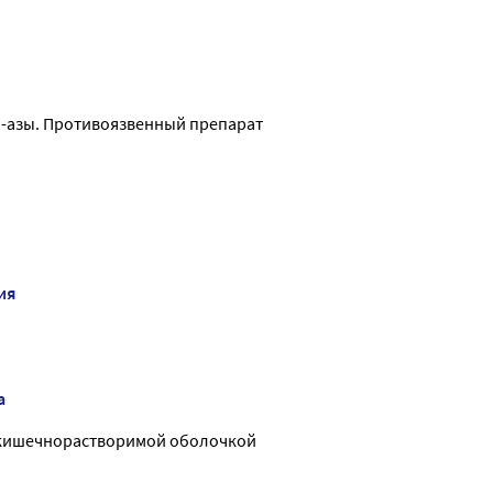
-азы. Противоязвенный препарат
ия
а
 кишечнорастворимой оболочкой