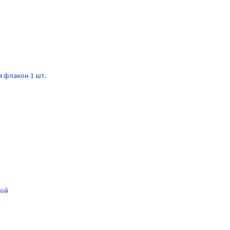
я флакон 1 шт.
кой