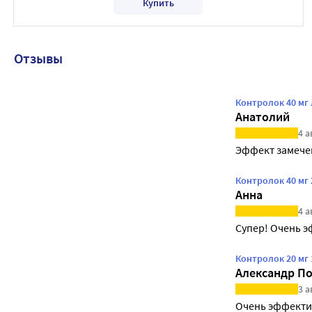
Купить
Отзывы
Контролок 40 мг
Анатолий
4 а
Эффект замече
Контролок 40 мг 
Анна
4 а
Супер! Очень э
Контролок 20 мг
Александр П
3 а
Очень эффекти