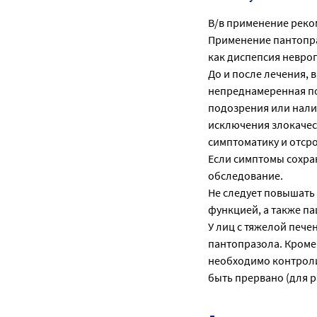
В/в применение реко
Применение пантопра
как диспепсия неврог
До и после лечения, 
непреднамеренная пот
подозрения или нали
исключения злокачес
симптоматику и отср
Если симптомы сохра
обследование.
Не следует повышать
функцией, а также па
У лиц с тяжелой печ
пантопразола. Кроме 
необходимо контроли
быть прервано (для р