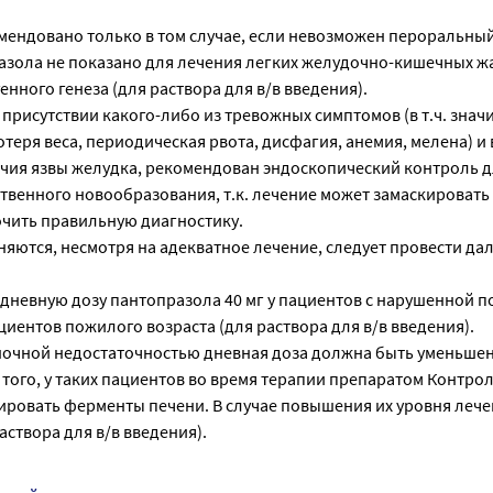
мендовано только в том случае, если невозможен пероральны
зола не показано для лечения легких желудочно-кишечных жа
енного генеза (для раствора для в/в введения).
в присутствии какого-либо из тревожных симптомов (в т.ч. знач
еря веса, периодическая рвота, дисфагия, анемия, мелена) и 
чия язвы желудка, рекомендован эндоскопический контроль 
твенного новообразования, т.к. лечение может замаскировать
очить правильную диагностику.
няются, несмотря на адекватное лечение, следует провести д
 дневную дозу пантопразола 40 мг у пациентов с нарушенной 
циентов пожилого возраста (для раствора для в/в введения).
еночной недостаточностью дневная доза должна быть уменьшен
того, у таких пациентов во время терапии препаратом Контро
ровать ферменты печени. В случае повышения их уровня леч
аствора для в/в введения).