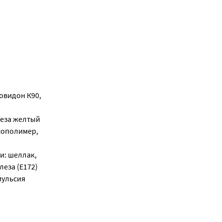
овидон К90,
леза желтый
 сополимер,
и: шеллак,
леза (E172)
мульсия