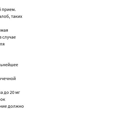
й прием.
лоб, таких
имая
в случае
для
альнейшее
почечной
а до 20 мг
лок
ение должно