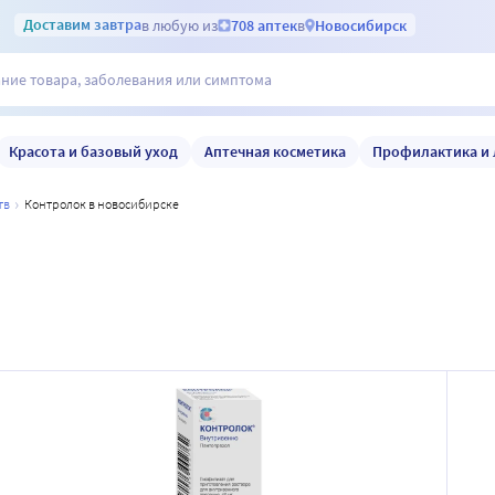
Доставим
завтра
в любую из
708 аптек
в
Новосибирск
Красота и базовый уход
Аптечная косметика
Профилактика и 
тв
контролок в новосибирске