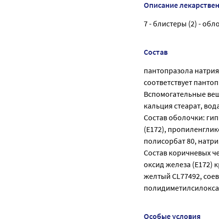
Описание лекарстве
7 - блистеры (2) - о
Состав
пантопразола натрия 
соответствует пантоп
Вспомогательные вещ
кальция стеарат, вод
Состав оболочки: гип
(Е172), пропиленглик
полисорбат 80, натри
Состав коричневых че
оксид железа (E172) 
желтый CL77492, соев
полидиметилсилокса
Особые условия