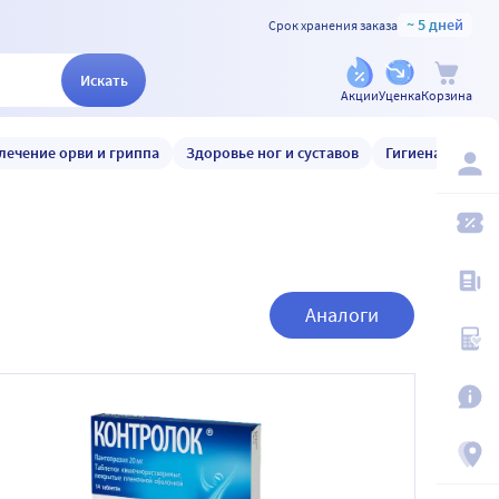
~ 5 дней
Срок хранения заказа
Искать
Акции
Уценка
Корзина
лечение орви и гриппа
Здоровье ног и суставов
Гигиена и уход
Аналоги