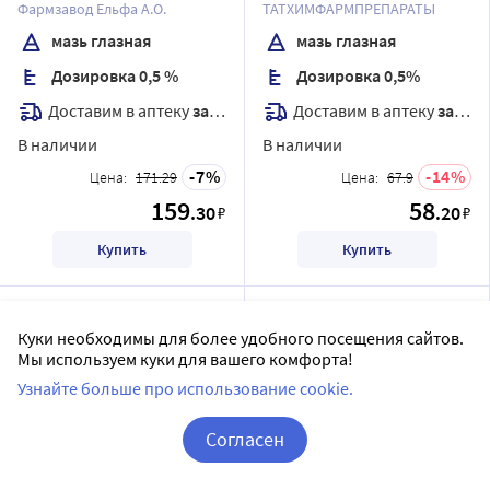
Фармзавод Ельфа А.О.
ТАТХИМФАРМПРЕПАРАТЫ
мазь глазная
мазь глазная
Дозировка 0,5 %
Дозировка 0,5%
Доставим в аптеку
завтра
Доставим в аптеку
завтра
В наличии
В наличии
7
14
Цена:
171.29
Цена:
67.9
159
58
.30
.20
₽
₽
Купить
Купить
Куки необходимы для более удобного посещения сайтов.
Мы используем куки для вашего комфорта!
Узнайте больше про использование cookie.
Согласен
Корзина
Вход / Регистрация