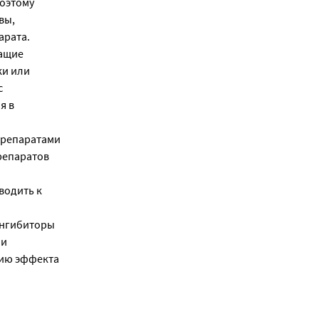
Поэтому
вы,
арата.
жащие
ки или
с
я в
препаратами
репаратов
водить к
ингибиторы
 и
нию эффекта