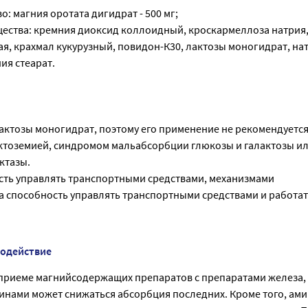
: магния оротата дигидрат - 500 мг;
ества: кремния диоксид коллоидный, кроскармеллоза натрия
я, крахмал кукурузный, повидон-К30, лактозы моногидрат, на
ия стеарат.
актозы моногидрат, поэтому его применение не рекомендуется
ктоземией, синдромом мальабсорбции глюкозы и галактозы и
ктазы.
сть управлять транспортными средствами, механизмами
а способность управлять транспортными средствами и работат
модействие
риеме магнийсодержащих препаратов с препаратами железа,
инами может снижаться абсорбция последних. Кроме того, ам