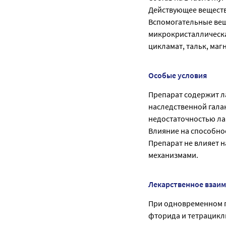
Действующее вещество
Вспомогательные вещ
микрокристаллическа
цикламат, тальк, магн
Особые условия
Препарат содержит л
наследственной гала
недостаточностью ла
Влияние на способно
Препарат не влияет н
механизмами.
Лекарственное взаи
При одновременном п
фторида и тетрацикл