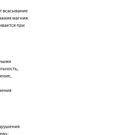
т всасывание
вания магния.
ивается при
тными
льность,
ение,
.
чения
нарушения
ево-