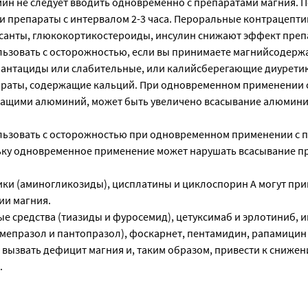
ин не следует вводить одновременно с препаратами магния. 
и препараты с интервалом 2-3 часа. Пероральные контрацепти
санты, глюкокортикостероиды, инсулин снижают эффект преп
льзовать с осторожностью, если вы принимаете магнийсодер
к антациды или слабительные, или калийсберегающие диурети
раты, содержащие кальций. При одновременном применении 
ащими алюминий, может быть увеличено всасывание алюмини
льзовать с осторожностью при одновременном применении с 
ьку одновременное применение может нарушать всасывание п
ки (аминогликозиды), цисплатины и циклоспорин А могут при
ии магния.
е средства (тиазиды и фуросемид), цетуксимаб и эрлотиниб, 
омепразол и пантопразол), фоскарнет, пентамидин, рапамицин
 вызвать дефицит магния и, таким образом, привести к сниже
.