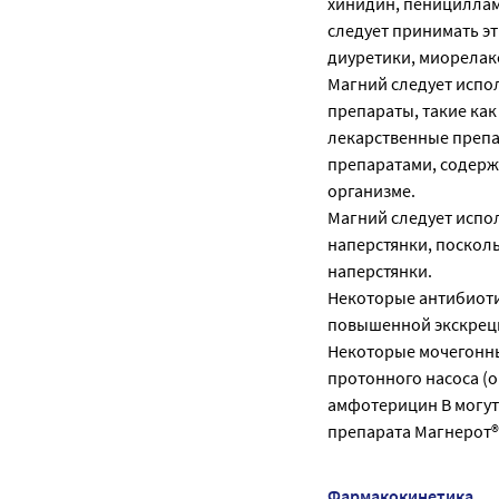
хинидин, пенициллам
следует принимать эт
диуретики, миорелак
Магний следует испо
препараты, такие ка
лекарственные препа
препаратами, содерж
организме.
Магний следует испо
наперстянки, поскол
наперстянки.
Некоторые антибиоти
повышенной экскрец
Некоторые мочегонны
протонного насоса (
амфотерицин В могут
препарата Магнерот®
Фармакокинетика