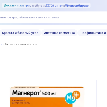
Доставим
завтра
в любую из
709 аптек
в
Новосибирске
Красота и базовый уход
Аптечная косметика
Профилактика и 
тв
магнерот в новосибирске