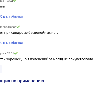
аса назад
тки
50 шт. таблетки
часов назад
ет при синдроме беспокойных ног.
20 шт. таблетки
ра в 07:51
т и хорошее, но я изменений за месяц не почувствовала
укция по применению