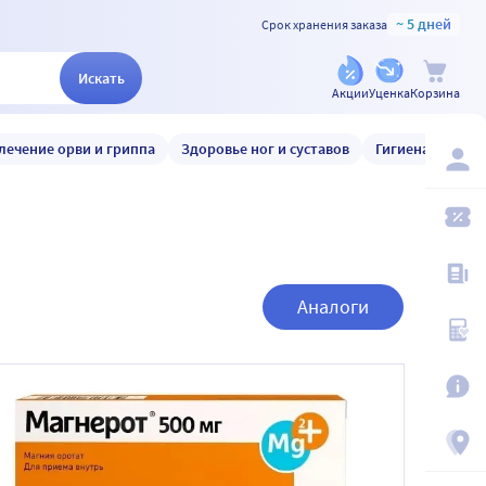
~ 5 дней
Срок хранения заказа
Искать
Акции
Уценка
Корзина
лечение орви и гриппа
Здоровье ног и суставов
Гигиена и уход
Аналоги