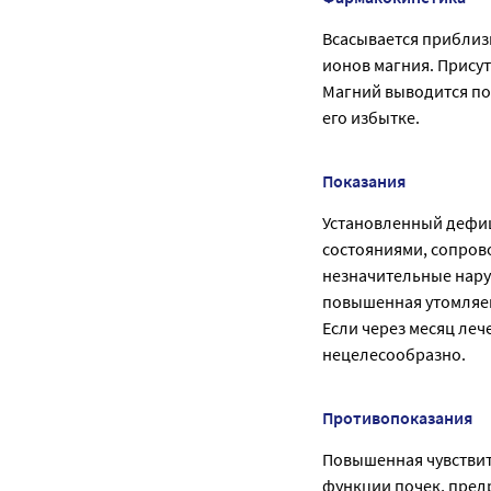
Всасывается приблиз
ионов магния. Прису
Магний выводится по
его избытке.
Показания
Установленный дефиц
состояниями, сопров
незначительные нару
повышенная утомляем
Если через месяц ле
нецелесообразно.
Противопоказания
Повышенная чувствит
функции почек, пред