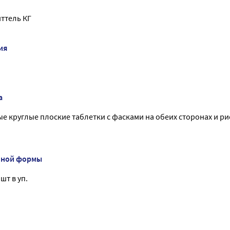
ттель КГ
ия
а
е круглые плоские таблетки с фасками на обеих сторонах и ри
нной формы
 шт в уп.