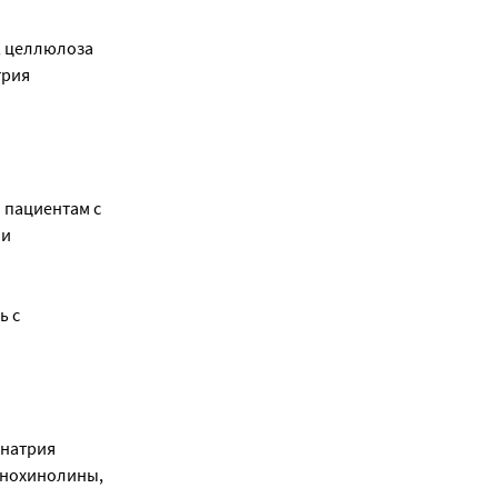
, целлюлоза
трия
 пациентам с
ли
ь с
 натрия
инохинолины,