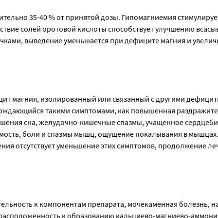
ительно 35-40 % от принятой дозы. Гипомагниемия стимулируе
тствие солей оротовой кислоты способствует улучшению всасы
чками, выведение уменьшается при дефиците магния и увелич
ит магния, изолированный или связанный с другими дефици
ождающийся такими симптомами, как повышенная раздражите
шения сна, желудочно-кишечные спазмы, учащенное сердцеби
ость, боли и спазмы мышц, ощущение покалывания в мышцах
чения отсутствует уменьшение этих симптомов, продолжение ле
ельность к компонентам препарата, мочекаменная болезнь, 
расположенность к образованию кальциево-магниево-аммони