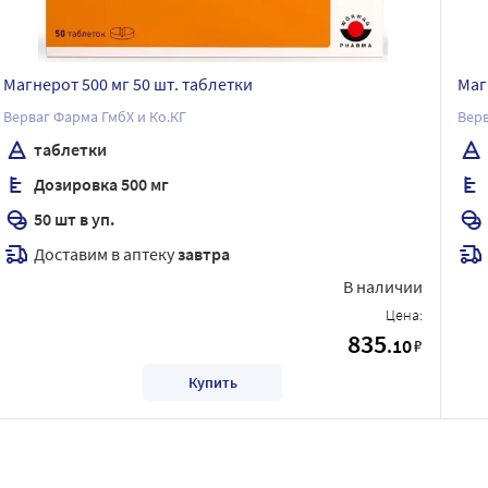
Магнерот 500 мг 50 шт. таблетки
Маг
Верваг Фарма ГмбХ и Ко.КГ
Верв
таблетки
Дозировка 500 мг
50 шт в уп.
Доставим в аптеку
завтра
В наличии
Цена:
835
.10
₽
Купить