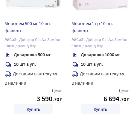
Меронем 500 мг 10 шт.
Меронем 1 гр 10 шт.
флакон
флакон
ЭйСиЭс Добфар С.п.А./ Замбон
ЭйСиЭс Добфар С.п.А./ Замбон
Свитцерланд Лтд
Свитцерланд Лтд
Дозировка 500 мг
Дозировка 1000 мг
10 шт в уп.
10 шт в уп.
Доставим в аптеку
завтра
Доставим в аптеку
завтра
В наличии
В наличии
Цена:
Цена:
3 590
6 694
.70
.70
₽
₽
Купить
Купить