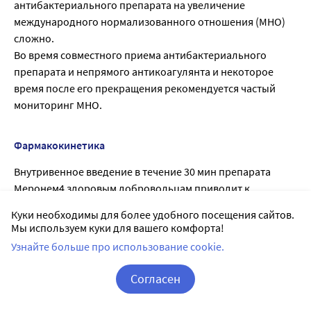
антибактериального препарата на увеличение
международного нормализованного отношения (МНО)
сложно.
Во время совместного приема антибактериального
препарата и непрямого антикоагулянта и некоторое
время после его прекращения рекомендуется частый
мониторинг МНО.
Фармакокинетика
Внутривенное введение в течение 30 мин препарата
Меронем4 здоровым добровольцам приводит к
максимальной концентрации в плазме крови равной
Куки необходимы для более удобного посещения сайтов.
примерно 11 мкг/мл для дозы 250 мг, 23 мкг/мл для дозы
Мы используем куки для вашего комфорта!
500 мг и 49 мкг/мл для дозы 1 г.
Узнайте больше про использование cookie.
Однако, в отношении максимальной концентрации
(Сmах) и площади под фармакокинетической I кривой
Согласен
«концентрация-время» (AUC) нет I абсолютной
Корзина
Вход / Регистрация
фармакокинетической йропорциональной зависимости