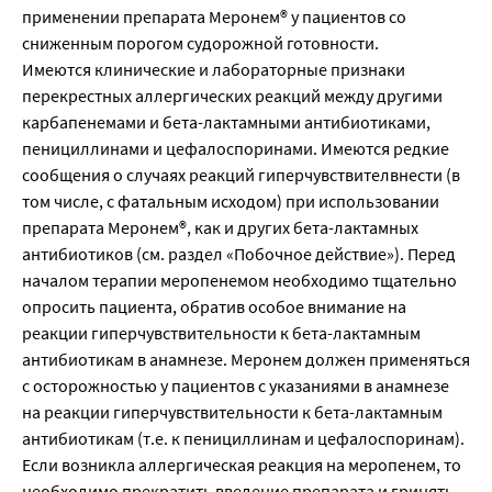
применении препарата Меронем® у пациентов со
сниженным порогом судорожной готовности.
Имеются клинические и лабораторные признаки
перекрестных аллергических реакций между другими
карбапенемами и бета-лактамными антибиотиками,
пенициллинами и цефалоспоринами. Имеются редкие
сообщения о случаях реакций гиперчувствителвнести (в
том числе, с фатальным исходом) при использовании
препарата Меронем®, как и других бета-лактамных
антибиотиков (см. раздел «Побочное действие»). Перед
началом терапии меропенемом необходимо тщательно
опросить пациента, обратив особое внимание на
реакции гиперчувствительности к бета-лактамным
антибиотикам в анамнезе. Меронем должен применяться
с осторожностью у пациентов с указаниями в анамнезе
на реакции гиперчувствительности к бета-лактамным
антибиотикам (т.е. к пенициллинам и цефалоспоринам).
Если возникла аллергическая реакция на меропенем, то
необходимо прекратить введение препарата и гринять