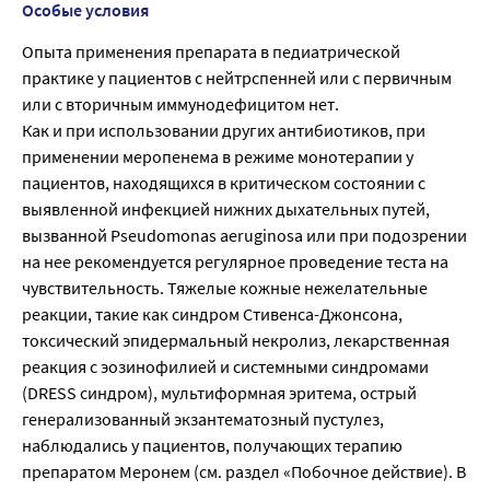
Особые условия
Опыта применения препарата в педиатрической
практике у пациентов с нейтрспенней или с первичным
или с вторичным иммунодефицитом нет.
Как и при использовании других антибиотиков, при
применении меропенема в режиме монотерапии у
пациентов, находящихся в критическом состоянии с
выявленной инфекцией нижних дыхательных путей,
вызванной Pseudomonas aeruginosa или при подозрении
на нее рекомендуется регулярное проведение теста на
чувствительность. Тяжелые кожные нежелательные
реакции, такие как синдром Стивенса-Джонсона,
токсический эпидермальный некролиз, лекарственная
реакция с эозинофилией и системными синдромами
(DRESS синдром), мультиформная эритема, острый
генерализованный экзантематозный пустулез,
наблюдались у пациентов, получающих терапию
препаратом Меронем (см. раздел «Побочное действие). В