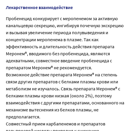
Лекарственное взаимодействие
Пробенецид конкурирует с меропенемом за активную
канальцевую секрецию, ингибируя почечную экскрецию
и вызывая увеличение периода полувыведения и
концентрации меропенема в плазме. Так как
эффективность и длительность действия препарата
Меронем®, вводимого без пробенецида, являются
адекватными, совместное введение пробенецида с
препаратом Меронем® не рекомендуется.
Возможное действие препарата Меронем® на степень
связи других препаратов с белками плазмы крови или
метаболизм не изучалось. Связь препарата Меронем® с
белками плазмы крови низкая (около 2%), поэтому
взаимодействия с другими препаратами, основанного на
механизме вытеснения из белков плазмы, не
предполагается.
Совместный прием карбапенемов и препаратов
вальпроевой кислоты приводил к снижению