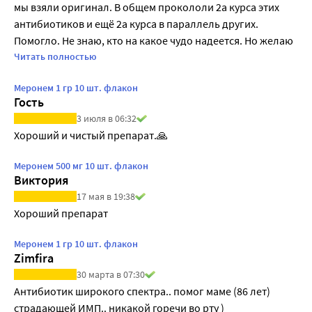
мы взяли оригинал. В общем прокололи 2а курса этих 
антибиотиков и ещё 2а курса в параллель других. 
Помогло. Не знаю, кто на какое чудо надеется. Но желаю 
здоровья всем.
Читать полностью
Меронем 1 гр 10 шт. флакон
Гость
3 июля в 06:32
Хороший и чистый препарат.🙏
Меронем 500 мг 10 шт. флакон
Виктория
17 мая в 19:38
Хороший препарат 
Меронем 1 гр 10 шт. флакон
Zimfira
30 марта в 07:30
Антибиотик широкого спектра.. помог маме (86 лет) 
страдающей ИМП.. никакой горечи во рту )