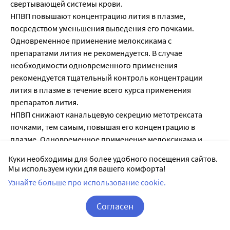
свертывающей системы крови.
НПВП повышают концентрацию лития в плазме,
посредством уменьшения выведения его почками.
Одновременное применение мелоксикама с
препаратами лития не рекомендуется. В случае
необходимости одновременного применения
рекомендуется тщательный контроль концентрации
лития в плазме в течение всего курса применения
препаратов лития.
НПВП снижают канальцевую секрецию метотрексата
почками, тем самым, повышая его концентрацию в
плазме. Одновременное применение мелоксикама и
метотрексата (в дозе более 15 мг в неделю) не
Куки необходимы для более удобного посещения сайтов.
рекомендуется. В случае одновременного применения
Мы используем куки для вашего комфорта!
необходим тщательный контроль функции почек и
Узнайте больше про использование cookie.
формулы крови. Мелоксикам может усиливать
гематологическую токсичность метотрексата, особенно у
Согласен
пациентов с нарушением функции почек.
Корзина
Вход / Регистрация
Есть данные, что НПВП могут снижать эффективность