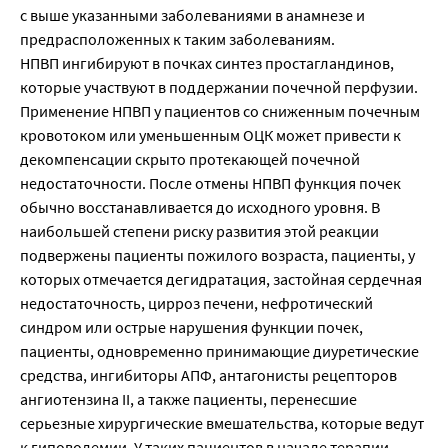
с выше указанными заболеваниями в анамнезе и
предрасположенных к таким заболеваниям.
НПВП ингибируют в почках синтез простагландинов,
которые участвуют в поддержании почечной перфузии.
Применение НПВП у пациентов со сниженным почечным
кровотоком или уменьшенным ОЦК может привести к
декомпенсации скрыто протекающей почечной
недостаточности. После отмены НПВП функция почек
обычно восстанавливается до исходного уровня. В
наибольшей степени риску развития этой реакции
подвержены пациенты пожилого возраста, пациенты, у
которых отмечается дегидратация, застойная сердечная
недостаточность, цирроз печени, нефротический
синдром или острые нарушения функции почек,
пациенты, одновременно принимающие диуретические
средства, ингибиторы АПФ, антагонисты рецепторов
ангиотензина II, а также пациенты, перенесшие
серьезные хирургические вмешательства, которые ведут
к гиповолемии. У таких пациентов в начале терапии