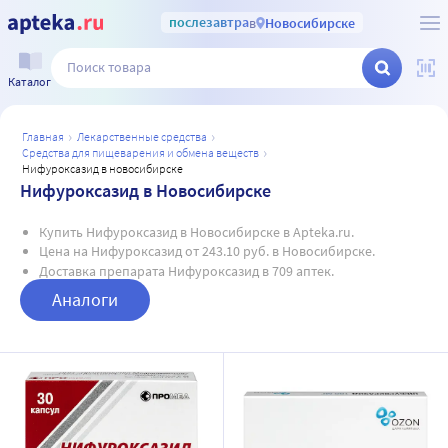
послезавтра
в
Новосибирске
Каталог
главная
лекарственные средства
средства для пищеварения и обмена веществ
нифуроксазид в новосибирске
Нифуроксазид в Новосибирске
Купить Нифуроксазид в Новосибирске в Apteka.ru.
Цена на Нифуроксазид от 243.10 руб. в Новосибирске.
Доставка препарата Нифуроксазид в 709 аптек.
Аналоги