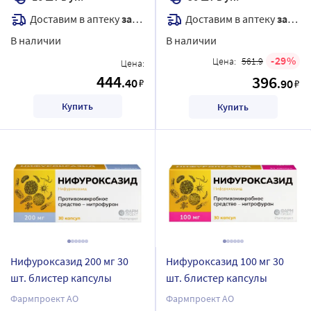
Доставим в аптеку
завтра
Доставим в аптеку
завтра
В наличии
В наличии
29
Цена:
561.9
Цена:
444
396
.40
₽
.90
₽
Купить
Купить
Нифуроксазид 200 мг 30
Нифуроксазид 100 мг 30
шт. блистер капсулы
шт. блистер капсулы
Фармпроект АО
Фармпроект АО