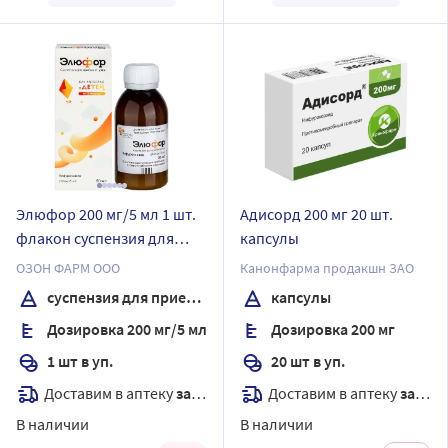
Элюфор 200 мг/5 мл 1 шт.
Адисорд 200 мг 20 шт.
флакон суспензия для
капсулы
приема внутрь 90 мл
ОЗОН ФАРМ ООО
Канонфарма продакшн ЗАО
суспензия для приема внутрь
капсулы
Дозировка 200 мг/5 мл
Дозировка 200 мг
1 шт в уп.
20 шт в уп.
Доставим в аптеку
завтра
Доставим в аптеку
завтра
В наличии
В наличии