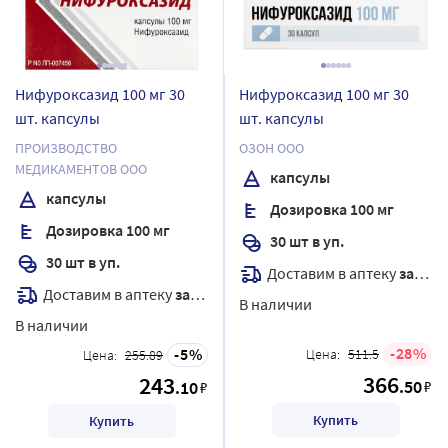
Нифуроксазид 100 мг 30
Нифуроксазид 100 мг 30
шт. капсулы
шт. капсулы
ПРОИЗВОДСТВО
ОЗОН ООО
МЕДИКАМЕНТОВ ООО
капсулы
капсулы
Дозировка 100 мг
Дозировка 100 мг
30 шт в уп.
30 шт в уп.
Доставим в аптеку
завтра
Доставим в аптеку
завтра
В наличии
В наличии
28
5
Цена:
511.5
Цена:
255.89
366
243
.50
.10
₽
₽
Купить
Купить