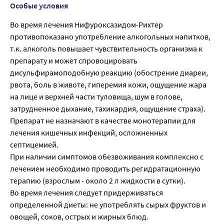
Особые условия
Во время лечения Нифуроксазидом-Рихтер
противопоказано употребление алкогольных напитков,
т.к. алкоголь повышает чувствительность организма к
препарату и может спровоцировать
дисульфирамоподобную реакцию (обострение диареи,
рвота, боль в животе, гиперемия кожи, ощущение жара
на лице и верхней части туловища, шум в голове,
затрудненное дыхание, тахикардия, ощущение страха).
Препарат не назначают в качестве монотерапии для
лечения кишечных инфекций, осложненных
септицемией.
При наличии симптомов обезвоживания комплексно с
лечением необходимо проводить регидратационную
терапию (взрослым - около 2 л жидкости в сутки).
Во время лечения следует придерживаться
определенной диеты: не употреблять сырых фруктов и
овощей, соков, острых и жирных блюд.