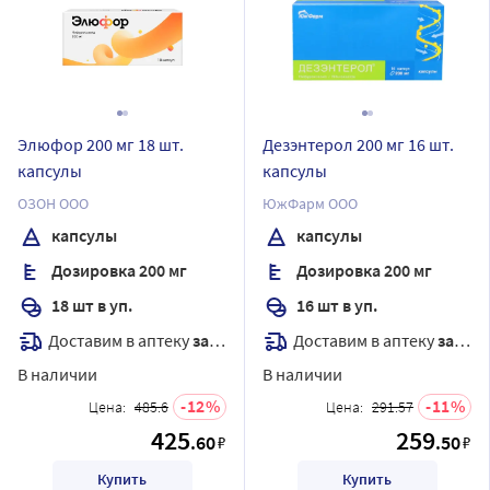
Элюфор 200 мг 18 шт.
Дезэнтерол 200 мг 16 шт.
капсулы
капсулы
ОЗОН ООО
ЮжФарм ООО
капсулы
капсулы
Дозировка 200 мг
Дозировка 200 мг
18 шт в уп.
16 шт в уп.
Доставим в аптеку
завтра
Доставим в аптеку
завтра
В наличии
В наличии
12
11
Цена:
485.6
Цена:
291.57
425
259
.60
.50
₽
₽
Купить
Купить