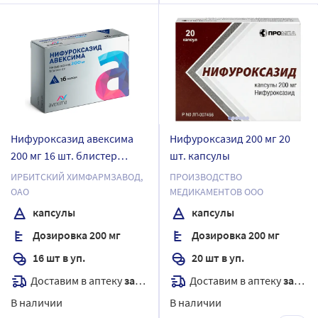
Нифуроксазид авексима
Нифуроксазид 200 мг 20
200 мг 16 шт. блистер
шт. капсулы
капсулы
ИРБИТСКИЙ ХИМФАРМЗАВОД,
ПРОИЗВОДСТВО
ОАО
МЕДИКАМЕНТОВ ООО
капсулы
капсулы
Дозировка 200 мг
Дозировка 200 мг
16 шт в уп.
20 шт в уп.
Доставим в аптеку
завтра
Доставим в аптеку
завтра
В наличии
В наличии