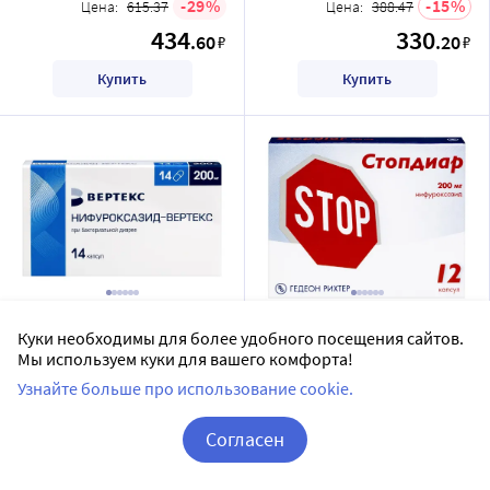
29
15
Цена:
615.37
Цена:
388.47
434
330
.60
.20
₽
₽
Купить
Купить
Нифуроксазид-вертекс 200
Стопдиар 200 мг 12 шт.
Куки необходимы для более удобного посещения сайтов.
мг 14 шт. блистер капсулы
капсулы
Мы используем куки для вашего комфорта!
Вертекс АО
GEDEON RICHTER
Узнайте больше про использование cookie.
капсулы
капсулы
Согласен
Дозировка 200 мг
Дозировка 200 мг
Корзина
Вход / Регистрация
14 шт в уп.
12 шт в уп.