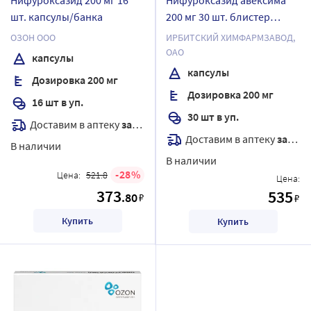
шт. капсулы/банка
200 мг 30 шт. блистер
капсулы
ОЗОН ООО
ИРБИТСКИЙ ХИМФАРМЗАВОД,
ОАО
капсулы
капсулы
Дозировка 200 мг
Дозировка 200 мг
16 шт в уп.
30 шт в уп.
Доставим в аптеку
завтра
Доставим в аптеку
завтра
В наличии
В наличии
28
Цена:
521.8
Цена:
373
535
.80
₽
₽
Купить
Купить