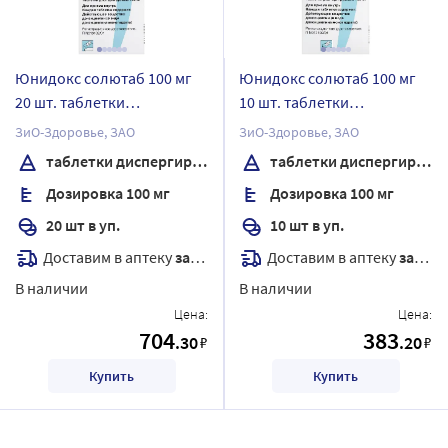
Юнидокс солютаб 100 мг
Юнидокс солютаб 100 мг
20 шт. таблетки
10 шт. таблетки
диспергируемые
диспергируемые
ЗиО-Здоровье, ЗАО
ЗиО-Здоровье, ЗАО
таблетки диспергируемые
таблетки диспергируемые
Дозировка 100 мг
Дозировка 100 мг
20 шт в уп.
10 шт в уп.
Доставим в аптеку
завтра
Доставим в аптеку
завтра
В наличии
В наличии
Цена:
Цена:
704
383
.30
.20
₽
₽
Купить
Купить