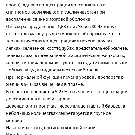
крови), однако концентрация доксициклина в
спинномозговой жидкости увеличивается при
воспалении спинномозговой оболочки.
Объем распределения - 1,58 л/кг. Через 30-45 минут
после приема внутрь доксициклин обнаруживается в
терапевтических концентрациях в печени, почках,
легких, селезенке, костях, зубах, предстательной железе,
тканях глаза, в плевральной и асцитической жидкостях,
желчи, синовиальном экссудате, экссудате гайморовых и
лобных пазух, в жидкости десневых борозд.
При нормальной функции печени уровень препарата в
желчи в 5-10 раз выше, чем в плазме.
В слюне определяется 5-27% от величины концентрации
доксициклина в плазме крови.
Доксициклин проникает через плацентарный барьер, в
небольших количествах секретируется в грудное
молоко.
Накапливается в дентине и костной ткани.
Метаболизм