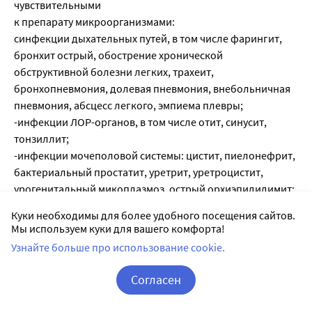
чувствительными
к препарату микроорганизмами:
синфекции дыхательных путей, в том числе фарингит,
бронхит острый, обострение хронической
обструктивной болезни легких, трахеит,
бронхопневмония, долевая пневмония, внебольничная
пневмония, абсцесс легкого, эмпиема плевры;
-инфекции ЛОР-органов, в том числе отит, синусит,
тонзиллит;
-инфекции мочеполовой системы: цистит, пиелонефрит,
бактериальный простатит, уретрит, уретроцистит,
урогенитальный микоплазмоз, острый орхиэпидидимит;
эндометрит, эндоцервицит и сальпингоофиорит в
Куки необходимы для более удобного посещения сайтов.
составе комбинированной терапии; в том числе
Мы используем куки для вашего комфорта!
инфекции, передающиеся половым путем:
Узнайте больше про использование cookie.
урогенитальный хламидиоз, сифилис у пациентов с
непереносимостью пенициллинов, неосложненная
Согласен
гонорея (как альтернативная терапия), паховая
Корзина
Вход / Регистрация
гранулема, венерическая лимфогранулема;