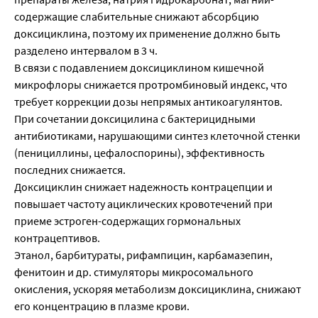
содержащие слабительные снижают абсорбцию
доксициклина, поэтому их применение должно быть
разделено интервалом в 3 ч.
В связи с подавлением доксициклином кишечной
микрофлоры снижается протромбиновый индекс, что
требует коррекции дозы непрямых антикоагулянтов.
При сочетании доксицилина с бактерицидными
антибиотиками, нарушающими синтез клеточной стенки
(пенициллины, цефалоспорины), эффективность
последних снижается.
Доксициклин снижает надежность контрацепции и
повышает частоту ациклических кровотечений при
приеме эстроген-содержащих гормональных
контрацептивов.
Этанол, барбитураты, рифампицин, карбамазепин,
фенитоин и др. стимуляторы микросомального
окисления, ускоряя метаболизм доксициклина, снижают
его концентрацию в плазме крови.