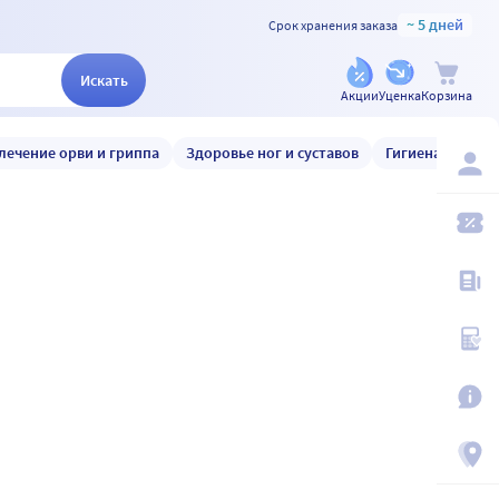
~ 5 дней
Срок хранения заказа
Искать
Акции
Уценка
Корзина
лечение орви и гриппа
Здоровье ног и суставов
Гигиена и уход