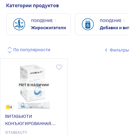
Категории продуктов
ПОХУДЕНИЕ
ПОХУДЕНИЕ
Жиросжигатели
Добавки и вита
По популярности
Фильтры
Нет в наличии
4
ВИТАБЬЮТИ
КОНЪЮГИРОВАННАЯ
ЛИНОЛЕВАЯ
VITABEAUTY