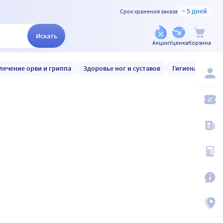
~ 5 дней
Срок хранения заказа
Искать
Акции
Уценка
Корзина
лечение орви и гриппа
Здоровье ног и суставов
Гигиена и уход