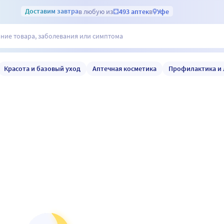
Доставим
завтра
в любую из
493 аптек
в
Уфе
Красота и базовый уход
Аптечная косметика
Профилактика и 