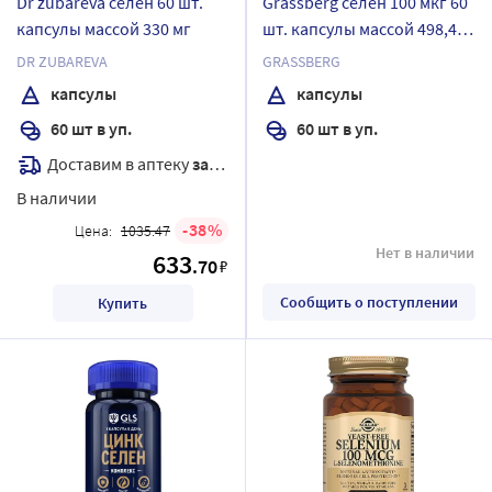
Dr zubareva селен 60 шт.
Grassberg селен 100 мкг 60
капсулы массой 330 мг
шт. капсулы массой 498,4
мг
DR ZUBAREVA
GRASSBERG
капсулы
капсулы
60 шт в уп.
60 шт в уп.
Доставим в аптеку
завтра
В наличии
38
Цена:
1035.47
Нет в наличии
633
.70
₽
Сообщить о поступлении
Купить