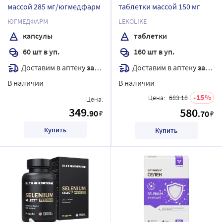
массой 285 мг/югмедфарм
таблетки массой 150 мг
ЮГМЕДФАРМ
LEKOLIKE
капсулы
таблетки
60 шт в уп.
160 шт в уп.
Доставим в аптеку
завтра
Доставим в аптеку
завтра
В наличии
В наличии
15
Цена:
683.18
Цена:
349
580
.90
₽
.70
₽
Купить
Купить