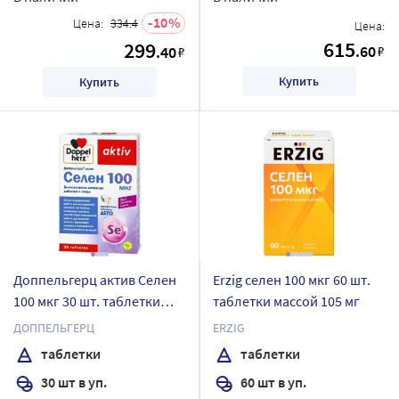
10
Цена:
334.4
Цена:
615
299
.60
.40
₽
₽
Купить
Купить
Доппельгерц актив Селен
Erzig селен 100 мкг 60 шт.
100 мкг 30 шт. таблетки
таблетки массой 105 мг
массой 761 мг
ДОППЕЛЬГЕРЦ
ERZIG
таблетки
таблетки
30 шт в уп.
60 шт в уп.