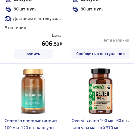
90 шт в уп.
90 шт в уп.
Доставим в аптеку
завтра
В наличии
Цена:
Нет в наличии
606
.50
₽
Сообщить о поступлении
Купить
Селен l-селенометионин
Overvit селен 100 мкг 60 шт.
100 мкг 120 шт. капсулы
капсулы массой 370 мг