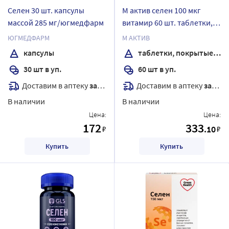
Селен 30 шт. капсулы
М актив селен 100 мкг
массой 285 мг/югмедфарм
витамир 60 шт. таблетки,
покрытые оболочкой
ЮГМЕДФАРМ
М АКТИВ
массой 103 мг
капсулы
таблетки, покрытые оболочкой
30 шт в уп.
60 шт в уп.
Доставим в аптеку
завтра
Доставим в аптеку
завтра
В наличии
В наличии
Цена:
Цена:
172
333
.10
₽
₽
Купить
Купить