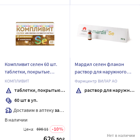
Компливит селен 60 шт.
Мардил селен флакон
таблетки, покрытые
раствор для наружного
оболочкой
применения 0,5 мл +
КОМПЛИВИТ
Фармцентр ВИЛАР АО
микрокапилляры 5 шт.
таблетки, покрытые оболочкой
раствор для наружного применения
60 шт в уп.
Доставим в аптеку
завтра
В наличии
10
Цена:
696.11
Нет в наличии
626
.50
₽