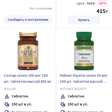
20
Цена:
518.8
Нет в наличии
415
₽
Сообщить о поступлении
Купить
Солгар селен 100 мкг 100
Нэйчес баунти селен 50 мкг
шт. таблетки массой 460 мг
100 шт. таблетки массой
330 мг
SOLGAR
NATURES BOUNTY
таблетки
таблетки
100 шт в уп.
100 шт в уп.
Доставим в аптеку
завтра
Доставим в аптеку
завтра