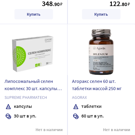
348
122
.90
.80
₽
₽
Купить
Купить
Липосомальный селен
Агоракс селен 60 шт.
комплекс 30 шт. капсулы
таблетки массой 250 мг
массой 548 мг
SUPREME PHARMATECH
AGORAX
капсулы
таблетки
30 шт в уп.
60 шт в уп.
Нет в наличии
Нет в наличии