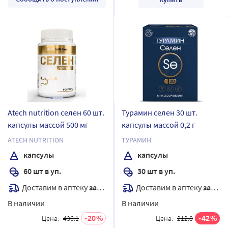
Atech nutrition селен 60 шт.
Турамин селен 30 шт.
капсулы массой 500 мг
капсулы массой 0,2 г
ATECH NUTRITION
ТУРАМИН
капсулы
капсулы
60 шт в уп.
30 шт в уп.
Доставим в аптеку
завтра
Доставим в аптеку
завтра
В наличии
В наличии
20
42
Цена:
436.1
Цена:
212.8