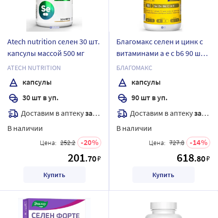
Atech nutrition селен 30 шт.
Благомакс селен и цинк с
капсулы массой 500 мг
витаминами a e c b6 90 шт.
капсулы массой 0,4 г
ATECH NUTRITION
БЛАГОМАКС
капсулы
капсулы
30 шт в уп.
90 шт в уп.
Доставим в аптеку
завтра
Доставим в аптеку
завтра
В наличии
В наличии
20
14
Цена:
252.2
Цена:
727.8
201
618
.70
.80
₽
₽
Купить
Купить