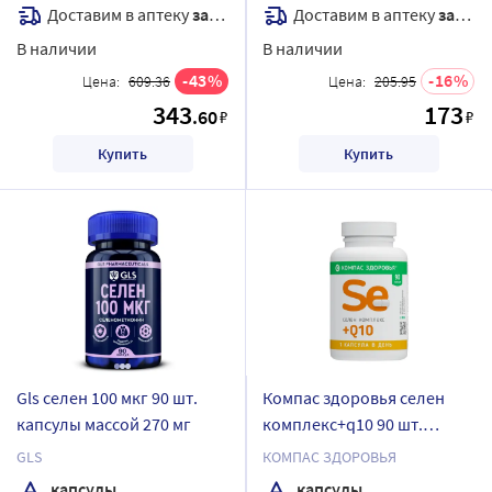
Доставим в аптеку
завтра
Доставим в аптеку
завтра
В наличии
В наличии
43
16
Цена:
609.36
Цена:
205.95
343
173
.60
₽
₽
Купить
Купить
Gls селен 100 мкг 90 шт.
Компас здоровья селен
капсулы массой 270 мг
комплекс+q10 90 шт.
капсулы массой 210 мг
GLS
КОМПАС ЗДОРОВЬЯ
капсулы
капсулы