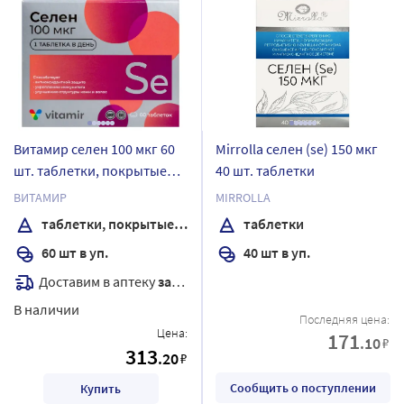
Витамир селен 100 мкг 60
Mirrolla селен (se) 150 мкг
шт. таблетки, покрытые
40 шт. таблетки
оболочкой массой 103 мг
ВИТАМИР
MIRROLLA
таблетки, покрытые оболочкой
таблетки
60 шт в уп.
40 шт в уп.
Доставим в аптеку
завтра
В наличии
Последняя цена:
Цена:
171
.10
₽
313
.20
₽
Сообщить о поступлении
Купить