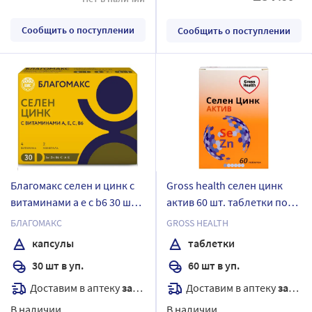
Сообщить о поступлении
Сообщить о поступлении
Благомакс селен и цинк с
Gross health селен цинк
витаминами а е с b6 30 шт.
актив 60 шт. таблетки по
капсулы массой 0,4 г
600 мг
БЛАГОМАКС
GROSS HEALTH
капсулы
таблетки
30 шт в уп.
60 шт в уп.
Доставим в аптеку
завтра
Доставим в аптеку
завтра
В наличии
В наличии