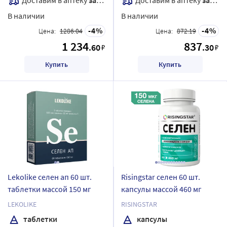
В наличии
В наличии
4
4
Цена:
1286.04
Цена:
872.19
1 234
837
.60
.30
₽
₽
Купить
Купить
Lekolike селен ап 60 шт.
Risingstar селен 60 шт.
таблетки массой 150 мг
капсулы массой 460 мг
LEKOLIKE
RISINGSTAR
таблетки
капсулы