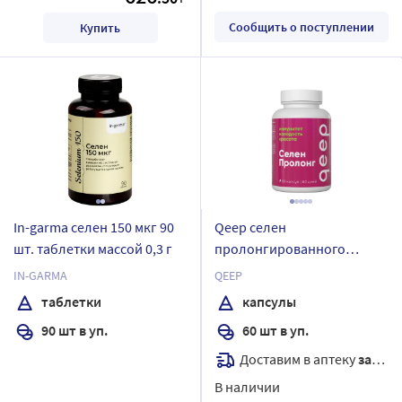
Сообщить о поступлении
Купить
In-garma селен 150 мкг 90
Qeep селен
шт. таблетки массой 0,3 г
пролонгированного
действия 60 шт. капсулы
IN-GARMA
QEEP
массой 330 мг
таблетки
капсулы
90 шт в уп.
60 шт в уп.
Доставим в аптеку
завтра
В наличии