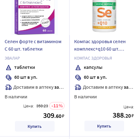
Селен форте с витамином
Компас здоровья селен
С 60 шт. таблетки
комплекс+q10 60 шт.
капсулы массой 210 мг
ЭВАЛАР
КОМПАС ЗДОРОВЬЯ
таблетки
капсулы
60 шт в уп.
60 шт в уп.
Доставим в аптеку
завтра
Доставим в аптеку
завтра
В наличии
В наличии
11
Цена:
350.23
Цена:
388
309
.20
.60
₽
₽
Купить
Купить