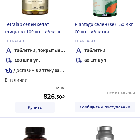
Tetralab селен хелат
Plantago селен (se) 150 мкг
глицинат 100 шт. таблетки
60 шт. таблетки
массой 350 мг
TETRALAB
PLANTAGO
таблетки, покрытые оболочкой
таблетки
100 шт в уп.
60 шт в уп.
Доставим в аптеку
завтра
В наличии
Цена:
Нет в наличии
826
.50
₽
Сообщить о поступлении
Купить