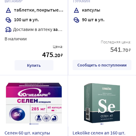
ВИТАМИР
ТУРАМИН
таблетки, покрытые оболочкой
капсулы
100 шт в уп.
90 шт в уп.
Доставим в аптеку
завтра
В наличии
Последняя цена:
Цена:
541
.70
₽
475
.20
₽
Сообщить о поступлении
Купить
Селен 60 шт. капсулы
Lekolike селен ап 160 шт.