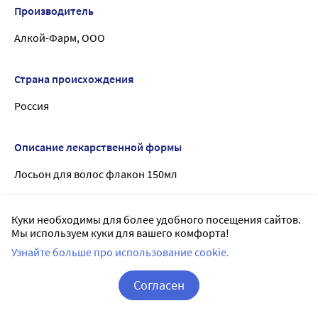
Производитель
Алкой-Фарм, ООО
Страна происхождения
Россия
Описание лекарственной формы
Лосьон для волос флакон 150мл
Состав
Куки необходимы для более удобного посещения сайтов.
Мы используем куки для вашего комфорта!
Aqua, Hydrolyzed Lupine Protein (ANAGELINE®), Glycerin,
Узнайте больше про использование cookie.
PEG-40 Hydrogenated Castor Oil,
Keratin (кератин), Caffeine (кофеин), Hydrolyzed Collagen
Согласен
(гидролизат коллагена), Humulus Lupulus (Hops) Cone
Корзина
Вход / Регистрация
Extract (экстракт хмеля), Retinyl Palmitate (витамин