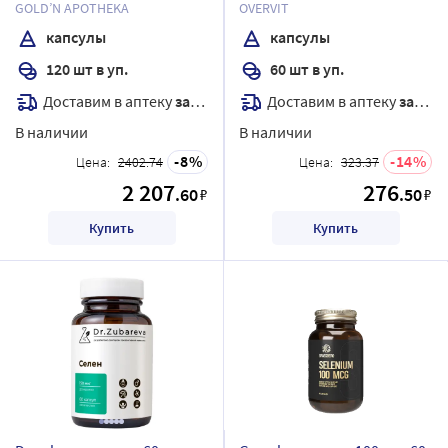
массой 600 мг
GOLD’N APOTHEKA
OVERVIT
капсулы
капсулы
120 шт в уп.
60 шт в уп.
Доставим в аптеку
завтра
Доставим в аптеку
завтра
В наличии
В наличии
8
14
Цена:
2402.74
Цена:
323.37
2 207
276
.60
.50
₽
₽
Купить
Купить