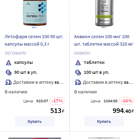
Летофарм селен 100 90 шт.
Аквион селен 100 мкг 100
капсулы массой 0,3 г
шт. таблетки массой 320 мг
ЛЕТОФАРМ
АКВИОН
капсулы
таблетки
90 шт в уп.
100 шт в уп.
Доставим в аптеку
завтра
Доставим в аптеку
завтра
В наличии
В наличии
17
10
Цена:
618.07
Цена:
1104.89
513
994
.40
₽
₽
Купить
Купить