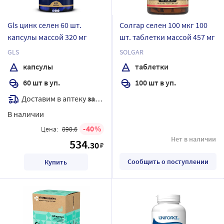
Gls цинк селен 60 шт.
Солгар селен 100 мкг 100
капсулы массой 320 мг
шт. таблетки массой 457 мг
GLS
SOLGAR
капсулы
таблетки
60 шт в уп.
100 шт в уп.
Доставим в аптеку
завтра
В наличии
40
Цена:
890.6
Нет в наличии
534
.30
₽
Сообщить о поступлении
Купить