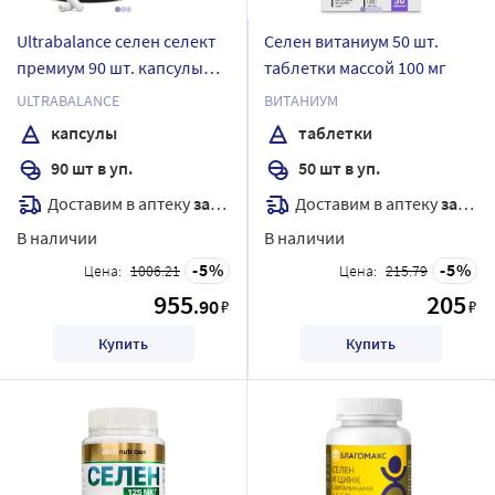
Ultrabalance селен селект
Селен витаниум 50 шт.
премиум 90 шт. капсулы
таблетки массой 100 мг
массой 400 мг
ULTRABALANCE
ВИТАНИУМ
капсулы
таблетки
90 шт в уп.
50 шт в уп.
Доставим в аптеку
завтра
Доставим в аптеку
завтра
В наличии
В наличии
5
5
Цена:
1006.21
Цена:
215.79
955
205
.90
₽
₽
Купить
Купить