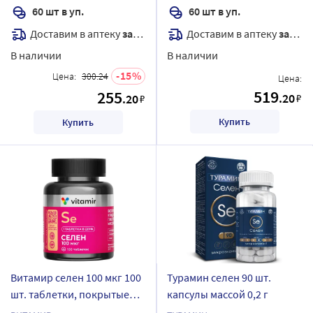
60 шт в уп.
60 шт в уп.
Доставим в аптеку
завтра
Доставим в аптеку
завтра
В наличии
В наличии
15
Цена:
300.24
Цена:
519
255
.20
.20
₽
₽
Купить
Купить
Витамир селен 100 мкг 100
Турамин селен 90 шт.
шт. таблетки, покрытые
капсулы массой 0,2 г
оболочкой массой 103 мг