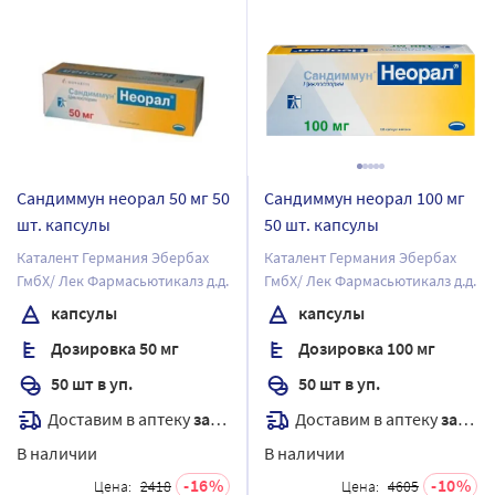
Сандиммун неорал 50 мг 50
Сандиммун неорал 100 мг
шт. капсулы
50 шт. капсулы
Каталент Германия Эбербах
Каталент Германия Эбербах
ГмбХ/ Лек Фармасьютикалз д.д.
ГмбХ/ Лек Фармасьютикалз д.д.
капсулы
капсулы
Дозировка 50 мг
Дозировка 100 мг
50 шт в уп.
50 шт в уп.
Доставим в аптеку
завтра
Доставим в аптеку
завтра
В наличии
В наличии
16
10
Цена:
2418
Цена:
4605