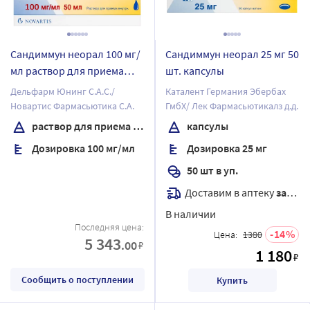
Сандиммун неорал 100 мг/
Сандиммун неорал 25 мг 50
мл раствор для приема
шт. капсулы
внутрь 50 мл флакон
Дельфарм Юнинг С.А.С./
Каталент Германия Эбербах
Новартис Фармасьютика С.А.
ГмбХ/ Лек Фармасьютикалз д.д.
раствор для приема внутрь
капсулы
Дозировка 100 мг/мл
Дозировка 25 мг
50 шт в уп.
Доставим в аптеку
завтра
В наличии
Последняя цена:
14
Цена:
1380
5 343
.00
₽
1 180
₽
Сообщить о поступлении
Купить