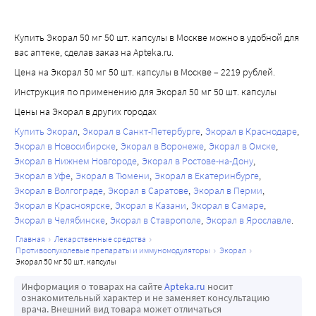
гликопротеина и может увеличивать концентрацию в 
регулярно контролировать АД. При повышении АД 
плазме крови препаратов, которые являются субстратом 
следует применить адекватную гипотензивную терапию. 
гликопротеина, таких как алискирен. После 
Купить Экорал 50 мг 50 шт. капсулы в Москве можно в удобной для
Предпочтение следует отдавать таким гипотензивным 
вас аптеке, сделав заказ на Apteka.ru.
одновременного применения циклоспорина и 
препаратам, которые не влияют на фармакокинетику 
алискирена максимальная концентрация алискирена 
Цена на Экорал 50 мг 50 шт. капсулы в Москве – 2219 рублей.
циклоспорина.
увеличивается примерно в 2,5 раза, а AUC - в 5 раз. При 
Поскольку в редких случаях препарат Экорал® вызывает 
Инструкция по применению для Экорал 50 мг 50 шт. капсулы
этом фармакокинетический профиль циклоспорина 
незначительную обратимую гиперлипидемию, 
Цены на Экорал в других городах
существенно не меняется.
рекомендуется определять концентрацию липидов в 
Купить Экорал
Экорал в Санкт-Петербурге
Экорал в Краснодаре
Обнаружено, что одновременное применение 
плазме крови перед лечением и через месяц после 
Экорал в Новосибирске
Экорал в Воронеже
Экорал в Омске
циклоспорина с диклофенаком может значительно 
начала терапии. При повышении концентрации липидов 
Экорал в Нижнем Новгороде
Экорал в Ростове-на-Дону
увеличивать биодоступность диклофенака, с возможным 
следует рассмотреть вопрос об ограничении 
Экорал в Уфе
Экорал в Тюмени
Экорал в Екатеринбурге
развитием обратимого нарушения функции почек. 
Экорал в Волгограде
Экорал в Саратове
Экорал в Перми
потребления жиров с пищей и, если необходимо, о 
Экорал в Красноярске
Экорал в Казани
Экорал в Самаре
Увеличение биодоступности диклофенака вероятнее 
снижении дозы препарата Экорал®.
Экорал в Челябинске
Экорал в Ставрополе
Экорал в Ярославле
всего связано со снижением его метаболизма при 
Применение препарата Экорал® может повысить риск 
главная
лекарственные средства
"первом прохождении" через печень. При 
возникновения гиперкалиемии, особенно у пациентов с 
противоопухолевые препараты и иммуномодуляторы
экорал
одновременном применении с НПВП с менее 
нарушением функции почек. Следует также соблюдать 
экорал 50 мг 50 шт. капсулы
выраженным эффектом "первого прохождения" 
осторожность при одновременном применении 
Информация о товарах на сайте
Apteka.ru
носит
(например, ацетилсалициловая кислота) увеличения их 
циклоспорина с калийсберегающими диуретиками, 
ознакомительный характер и не заменяет консультацию
биодоступности не ожидается. НПВП с выраженным 
врача. Внешний вид товара может отличаться
ингибиторами АПФ, антагонистами рецепторов 