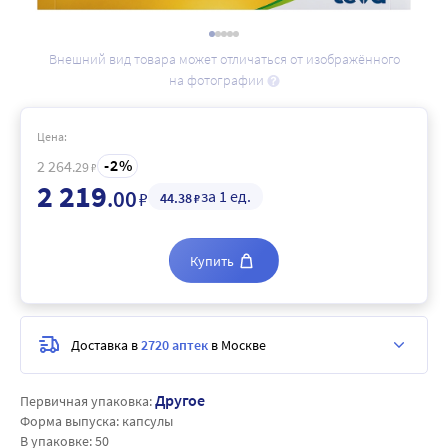
Внешний вид товара может отличаться от изображённого
на фотографии
Цена:
2
2 264
.29
₽
2 219
.00
за 1 ед.
₽
44
.38
₽
Купить
Доставка в
2720 аптек
в Москве
Другое
Первичная упаковка:
Форма выпуска:
капсулы
В упаковке:
50