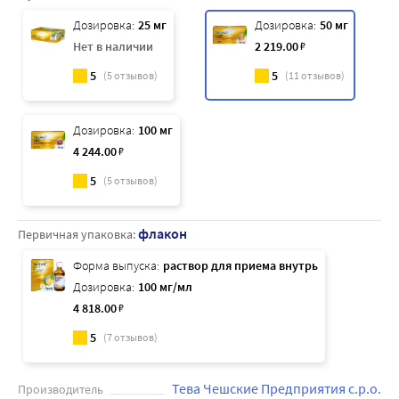
Дозировка:
25 мг
Дозировка:
50 мг
Нет в наличии
2 219
.00
₽
5
5
(
5
отзывов)
(
11
отзывов)
Дозировка:
100 мг
4 244
.00
₽
5
(
5
отзывов)
флакон
Первичная упаковка:
Форма выпуска:
раствор для приема внутрь
Дозировка:
100 мг/мл
4 818
.00
₽
5
(
7
отзывов)
Тева Чешские Предприятия с.р.о.
Производитель