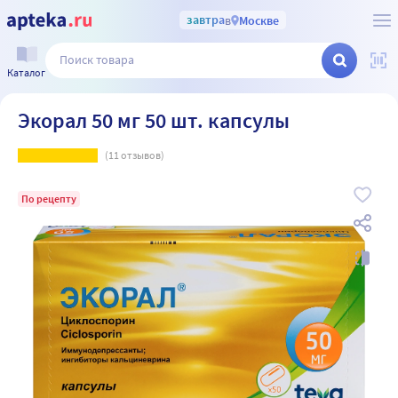
завтра
в
Москве
Каталог
Экорал 50 мг 50 шт. капсулы
(
11
отзывов)
По рецепту