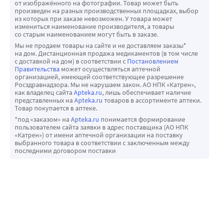
от изображённого на фотографии. Товар может быть
эффектом "первого прохождения" через печень (в том 
ангиотензина II и калийсодержащими препаратами, а 
произведен на разных производственных площадках, выбор
числе диклофенак) должны применяться в меньших 
из которых при заказе невозможен. У товара может
также в случаях применения диеты, обогащенной 
измениться наименование производителя, а товары
дозах, чем у пациентов, не получающих циклоспорин.
калием. В этих случаях рекомендуется контроль 
со старым наименованием могут быть в заказе.
Циклоспорин может снижать клиренс дигоксина, 
концентрации калия в плазме крови.
Мы не продаем товары на сайте и не доставляем заказы*
колхицина, преднизолона, ингибиторов ГМГ-КоА-
на дом. Дистанционная продажа медикаментов (в том числе
Циклоспорин повышает выведение из организма магния, 
с доставкой на дом) в соответствии с
Постановлением
редуктазы (статины) и этопозида. Сообщалось о 
что может привести к клинически значимой 
Правительства
может осуществляться аптечной
нескольких случаях развития тяжелой гликозидной 
организацией, имеющей соответствующее разрешение
гипомагниемии, особенно в перитрансплантационном 
Росздравнадзора. Мы не нарушаем закон. АО НПК «Катрен»,
интоксикации в течение нескольких дней после начала 
периоде. В связи с этим в перитрансплантационном 
как владелец сайта
Apteka.ru
, лишь обеспечивает наличие
лечения циклоспорином у пациентов, получающих 
представленных на
Apteka.ru
товаров в ассортименте аптеки.
периоде рекомендуется контролировать концентрацию 
Товар покупается в аптеке.
дигоксин. Также имеются сообщения о том, что 
магния в плазме крови, особенно при появлении 
*под «заказом» на
Apteka.ru
понимается формирование
циклоспорин может усиливать токсические эффекты 
неврологической симптоматики. В случае 
пользователем сайта заявки в адрес поставщика (АО НПК
«Катрен») от имени аптечной организации на поставку
колхицина, в том числе развитие миопатии или 
необходимости применяют препараты магния.
выбранного товара в соответствии с заключенным между
нейропатии, особенно у пациентов с нарушением 
Рекомендуется контролировать концентрацию мочевой 
последними договором поставки
функции почек. При одновременном применении 
кислоты в сыворотке крови, особенно у пациентов с 
циклоспорина с дигоксином или колхицином 
предшествовавшей гиперурикемией.
необходимо тщательное клиническое наблюдение для 
Для профилактики анафилактоидных реакций можно 
своевременного выявления токсических эффектов этих 
применять введение антигистаминных препаратов 
препаратов и для решения вопроса об уменьшении дозы 
(блокаторов H1-гистаминовых рецепторов) перед 
или отмене лечения.