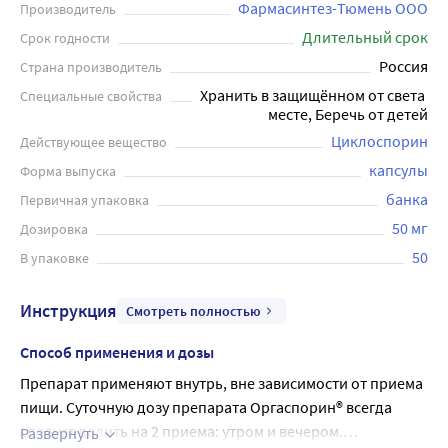
Фармасинтез-Тюмень ООО
Производитель
Длительный срок
Срок годности
Россия
Страна производитель
Хранить в защищённом от света 
Специальные свойства
месте, Беречь от детей
Циклоспорин
Действующее вещество
капсулы
Форма выпуска
банка
Первичная упаковка
50 мг
Дозировка
50
В упаковке
Инструкция
Смотреть полностью
Способ применения и дозы
Препарат применяют внутрь, вне зависимости от приема
пищи. Суточную дозу препарата Оргаспорин® всегда
следует делить на 2 приема: утром и вечером.
Развернуть