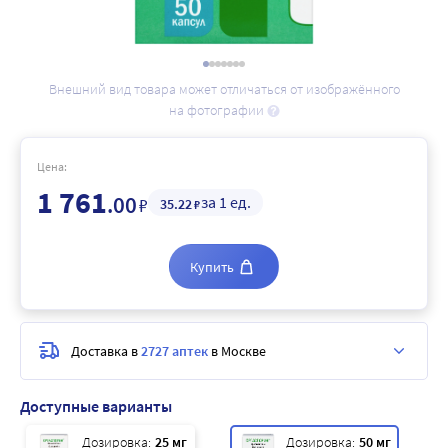
Внешний вид товара может отличаться от изображённого
на фотографии
Цена:
1 761
.00
за 1 ед.
₽
35
.22
₽
Купить
Доставка в
2727 аптек
в Москве
Доступные варианты
Дозировка:
25 мг
Дозировка:
50 мг