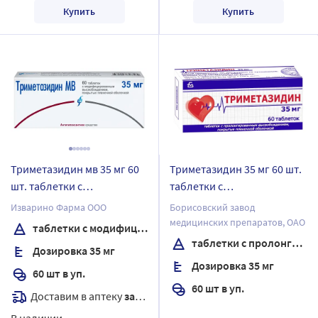
Купить
Купить
Триметазидин мв 35 мг 60
Триметазидин 35 мг 60 шт.
шт. таблетки с
таблетки с
модифицированным
пролонгированным
Изварино Фарма ООО
Борисовский завод
высвобождением,
высвобождением,
медицинских препаратов, ОАО
таблетки с модифицированным высвобождением, покрытые пленочной оболочкой
покрытые пленочной
покрытые оболочкой
таблетки с пролонгированным высвобождением, покрытые оболочкой
Дозировка 35 мг
оболочкой
Дозировка 35 мг
60 шт в уп.
60 шт в уп.
Доставим в аптеку
завтра
В наличии