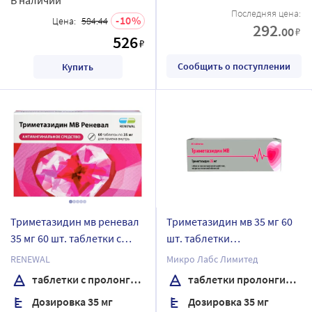
Последняя цена:
10
Цена:
584.44
292
.00
₽
526
₽
Сообщить о поступлении
Купить
Триметазидин мв реневал
Триметазидин мв 35 мг 60
35 мг 60 шт. таблетки с
шт. таблетки
пролонгированным
пролонгированного
RENEWAL
Микро Лабс Лимитед
высвобождением,
действия, покрытые
таблетки с пролонгированным высвобождением, покрытые пленочной оболочкой
таблетки пролонгированного действия, покрытые пленочной оболочкой
покрытые пленочной
пленочной оболочкой
Дозировка 35 мг
Дозировка 35 мг
оболочкой