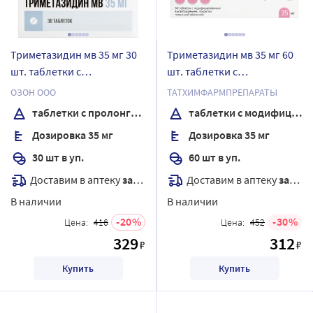
Триметазидин мв 35 мг 30
Триметазидин мв 35 мг 60
шт. таблетки с
шт. таблетки с
пролонгированным
модифицированным
ОЗОН ООО
ТАТХИМФАРМПРЕПАРАТЫ
высвобождением,
высвобождением,
таблетки с пролонгированным высвобождением, покрытые пленочной оболочкой
таблетки с модифицированным высвобождением, покрытые пленочной оболочкой
покрытые пленочной
покрытые пленочной
Дозировка 35 мг
Дозировка 35 мг
оболочкой
оболочкой
30 шт в уп.
60 шт в уп.
Доставим в аптеку
завтра
Доставим в аптеку
завтра
В наличии
В наличии
20
30
Цена:
416
Цена:
452
329
312
₽
₽
Купить
Купить