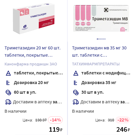
Триметазидин 20 мг 60 шт.
Триметазидин мв 35 мг 30
таблетки, покрытые
шт. таблетки с
пленочной оболочкой
модифицированным
Канонфарма продакшн ЗАО
ТАТХИМФАРМПРЕПАРАТЫ
высвобождением,
таблетки, покрытые пленочной оболочкой
таблетки с модифицированным высвобождением, покрытые пленочной оболочкой
покрытые пленочной
Дозировка 20 мг
Дозировка 35 мг
оболочкой
60 шт в уп.
30 шт в уп.
Доставим в аптеку
завтра
Доставим в аптеку
завтра
В наличии
В наличии
14
22
Цена:
138.37
Цена:
318
119
246
₽
₽