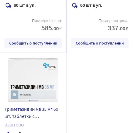
60 шт в уп.
60 шт в уп.
Последняя цена:
Последняя цена:
585
337
.00
.00
₽
₽
Сообщить о поступлении
Сообщить о поступлении
Триметазидин мв 35 мг 60
шт. таблетки с
пролонгированным
ОЗОН ООО
высвобождением,