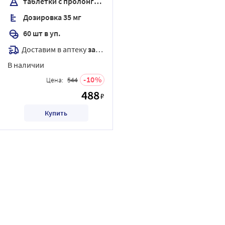
таблетки с пролонгированным высвобождением, покрытые пленочной оболочкой
покрытые пленочной
Дозировка 35 мг
оболочкой
60 шт в уп.
Доставим в аптеку
завтра
В наличии
10
Цена:
544
488
₽
Купить