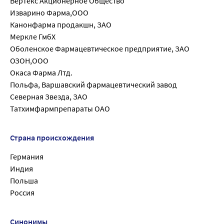
Вертекс Акционерное Общество
Изварино Фарма,ООО
Канонфарма продакшн, ЗАО
Меркле ГмбХ
Оболенское Фармацевтическое предприятие, ЗАО
ОЗОН,ООО
Окаса Фарма Лтд.
Польфа, Варшавский фармацевтический завод
Северная Звезда, ЗАО
Татхимфармпрепараты ОАО
Страна происхождения
Германия
Индия
Польша
Россия
Синонимы