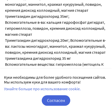
моногидрат, маннитол, крахмал кукурузный, повидон,
кремния диоксид коллоидный, магния стеарат
триметазидин дигидрохлорид 35мг;
Вспомогательные в-ва: кальция гидрофосфат дигидрат,
гипромеллоза, повидон, кремния диоксид коллоидный,
магния стеарат
Триметазидин дигидрохлорид 20мг; Вспомогательные в-
ва: лактозы моногидрат, маннитол, крахмал кукурузный,
повидон, кремния диоксид коллоидный, магния стеарат
триметазидина дигидрохлорид 35 мг
Вспомогательные вещества: гипромеллоза (метоцель К
4М Premium EP), целлюлоза микрокристаллическая,
кремния диоксид коллоидный (аэросил), магния стеарат.
Куки необходимы для более удобного посещения сайтов.
Мы используем куки для вашего комфорта!
Состав пленочной оболочки:
гидроксипропилметилцеллюлоза (гипромеллоза),
Узнайте больше про использование cookie.
тальк, титана диоксид, макрогол (полиэтиленоксид
Согласен
4000), краситель азорубин (кислотный красный 2С для
фармацевтических целей).
Корзина
Вход / Регистрация