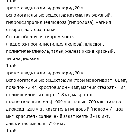
1 таб.
триметазидина дигидрохлорид 20 мг
Вспомогательные вещества: крахмал кукурузный,
гидроксипропилцеллюлоза (гипролоза), магния
стеарат, лактоза, тальк.
Состав оболочки: гипромеллоза
(гидроксипропилметилцеллюлоза), пласдон,
полиэтиленгликоль, тальк, железа оксид красный,
титана диоксид.
1 таб.
триметазидина дигидрохлорид 20 мг
Вспомогательные вещества: лактозы моногидрат - 81 мг,
повидон - 3 мг, кросповидон - 3 мг, магния стеарат - 1 мг,
поливиниловый спирт - 1.8 мг, макрогол
(полиэтиленгликоль) - 900 мкг, тальк - 700 мкг, титана
диоксид - 200 мкг, краситель пунцовый [Понсо 4R] - 180
мкг, краситель солнечный закат желтый - 10 мкг,
алюминиевый лак - 710 мкг.
1 таб.