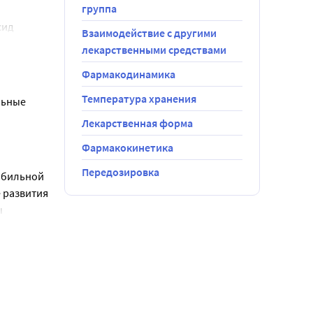
группа
ид 
и почек. 
Взаимодействие с другими
лекарственными средствами
08 мг; 
Фармакодинамика
тый 0,3150 
Температура хранения
ьные 
 мг.
Лекарственная форма
Фармакокинетика
Передозировка
абильной 
 категории).
 развития 
 
еличения 
 поэтому 
иенты 
зидина у 
рименения 
йчивость в 
 в грудное 
оходят 