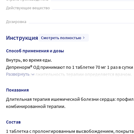
Действующее вещество
Дозировка
Инструкция
Смотреть полностью
Способ применения и дозы
Внутрь, во время еды.
Депренорм® ОД принимают по 1 таблетке 70 мг 1 раз в сутки
Развернуть
водой. Продолжительность терапии определяется врачом.
Эффективность терапии оценивают после 3 месяцев примен
препарата Депренорм ®ОД следует прекратить.
Показания
Максимальная суточная доза триметазидина составляет 70 м
Длительная терапия ишемической болезни сердца: профилак
Применение в особых клинических группах пациентов
комбинированной терапии.
У пациентов с почечной недостаточностью
У пациентов с почечной недостаточностью средней степени 
Состав
противопоказано, так как рекомендованная суточная доза тр
1 таблетка с пролонгированным высвобождением, покрыта
Депренорм ОД отсутствует риска для обеспечения требуем