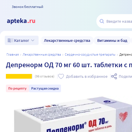
Звонок бесплатный
Лекарственные средства
Витамины и бад
Каталог
главная
лекарственные средства
сердечно-сосудистые препараты
Депрен
Депренорм ОД 70 мг 60 шт. таблетки
Добавить в избранное
Подели
(
96
отзывов)
По рецепту
Растущая скидка