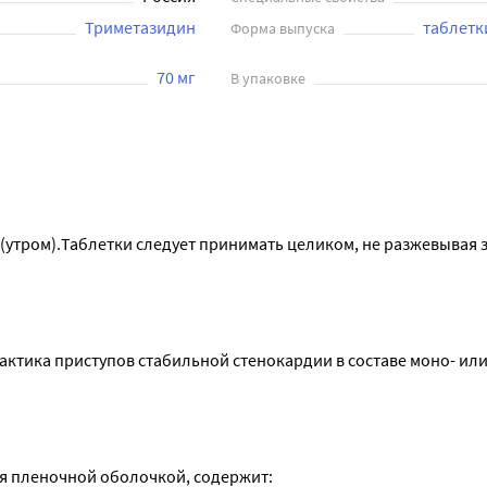
Триметазидин
таблетк
Форма выпуска
70 мг
В упаковке
 (утром).Таблетки следует принимать целиком, не разжевывая з
ения препарата. При отсутствии эффекта от проводимой терап
г.
тика приступов стабильной стенокардии в составе моно- или
тяжести и тяжелой степени (КК менее 60 мл/мин) применение п
иметазидина для таких пациентов составляет 35 мг, у таблето
я пленочной оболочкой, содержит:
ого режима дозирования.