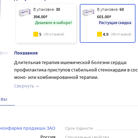
В упаковке:
30
В упаковке:
60
394
.00
₽
601
.00
₽
Дешевле в наборе!
Растущая скидка
5
4.9
(
30
отзывов)
(
96
отзывов)
Показания
афии
Длительная терапия ишемической болезни сердца:
профилактика приступов стабильной стенокардии в сос
моно- или комбинированной терапии.
Свернуть
ывы
нонфарма продакшн ЗАО
Срок годности
Россия
Специальные свойства