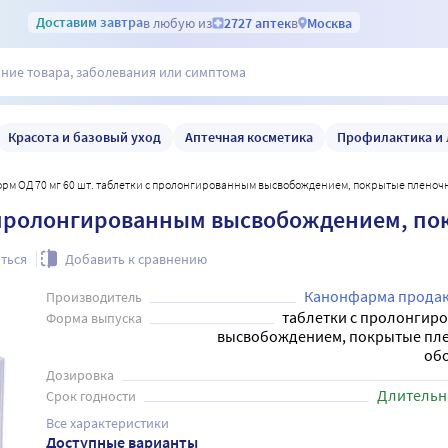
Доставим
завтра
в любую из
2727 аптек
в
Москва
Красота и базовый уход
Аптечная косметика
Профилактика и 
орм ОД 70 мг 60 шт. таблетки с пролонгированным высвобождением, покрытые пленоч
 с пролонгированным высвобождением, п
ться
Добавить к сравнению
Канонфарма прода
Производитель
таблетки с пролонгир
Форма выпуска
высвобождением, покрытые пл
об
Дозировка
Длительн
Срок годности
Все характеристики
Доступные варианты