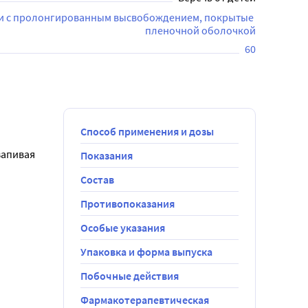
и с пролонгированным высвобождением, покрытые 
пленочной оболочкой
60
Способ применения и дозы
апивая 
Показания
Состав
ии прием 
Противопоказания
 
Особые указания
Упаковка и форма выпуска
репарата 
Побочные действия
к препарата 
Фармакотерапевтическая