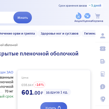
~ 5 дней
Срок хранения заказа
Искать
Акции
Уценка
Корзина
лечение орви и гриппа
Здоровье ног и суставов
Гигиена и уход
ной оболочкой
окрытые пленочной оболочкой
кшн ЗАО
ованным
Цена:
еночной
14
698
.84
₽
олочкой
601
70 мг
.00
за 1 ед.
₽
10
.02
₽
ый срок
Купить