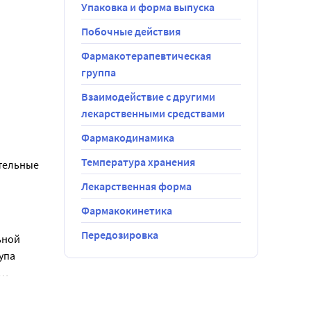
Упаковка и форма выпуска
Побочные действия
Фармакотерапевтическая
группа
Взаимодействие с другими
гния 
лекарственными средствами
Фармакодинамика
краситель 
Температура хранения
ательные
Лекарственная форма
Фармакокинетика
Передозировка
ьной
ата
упа
рямой
продуктивную
оэтому
).
-Биоком МВ
должны быть