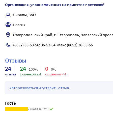
(клиренс креатинина (КК) 30-60 мл/мин), и в среднем в 4 ра
Организация, уполномоченная на принятие претензий
мл/мин) по сравнению с пациентами с нормальной функцие
Никаких особенностей касательно безопасности у этой поп
Биоком, ЗАО
Пациенты пожилого возраста У пациентов старше 75 лет мо
Россия
снижения функции почек.
Ставропольский край, г. Ставрополь, Чапаевский проез
(8652) 36-53-56; 36-53-54. Факс (8652) 36-53-55
Отзывы
24
24
0
100%
0%
отзыва
с оценкой ≥ 4
с оценкой < 4
Авторизоваться и оставить отзыв
Гость
7 июля в 07:18