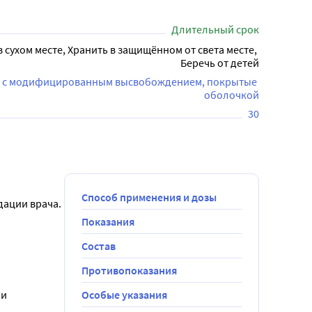
Длительный срок
в сухом месте, Хранить в защищённом от света месте, 
Беречь от детей
и с модифицированным высвобождением, покрытые 
оболочкой
30
Способ применения и дозы
дации врача.
Показания
Состав
ом во время 
Противопоказания
возрастного 
и 
Особые указания