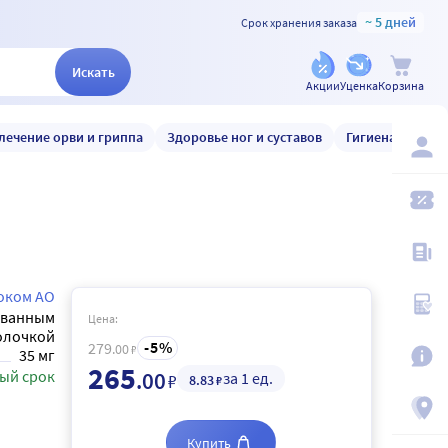
~ 5 дней
Срок хранения заказа
Искать
Акции
Уценка
Корзина
лечение орви и гриппа
Здоровье ног и суставов
Гигиена и уход
оком АО
ованным
Цена:
олочкой
5
279
.00
₽
35 мг
265
ый срок
.00
за 1 ед.
₽
8
.83
₽
Купить