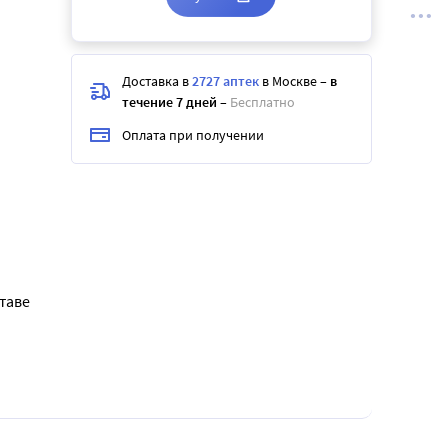
Доставка в
2727 аптек
в Москве
–
в
течение 7 дней
–
Бесплатно
Оплата при получении
таве