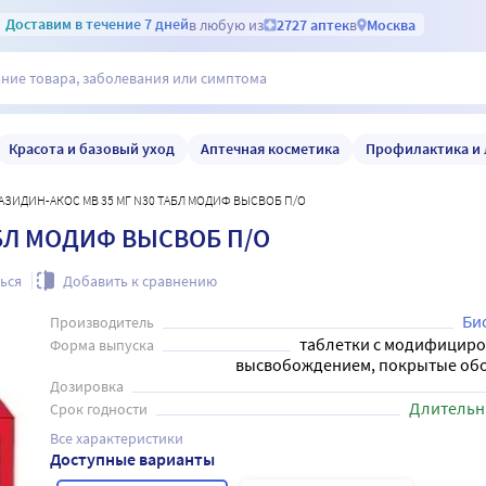
Доставим
в течение 7 дней
в любую из
2727 аптек
в
Москва
Красота и базовый уход
Аптечная косметика
Профилактика и 
АЗИДИН-АКОС МВ 35 МГ N30 ТАБЛ МОДИФ ВЫСВОБ П/О
АБЛ МОДИФ ВЫСВОБ П/О
ься
Добавить к сравнению
Би
Производитель
таблетки с модифицир
Форма выпуска
высвобождением, покрытые об
Дозировка
Длительн
Срок годности
Все характеристики
Доступные варианты