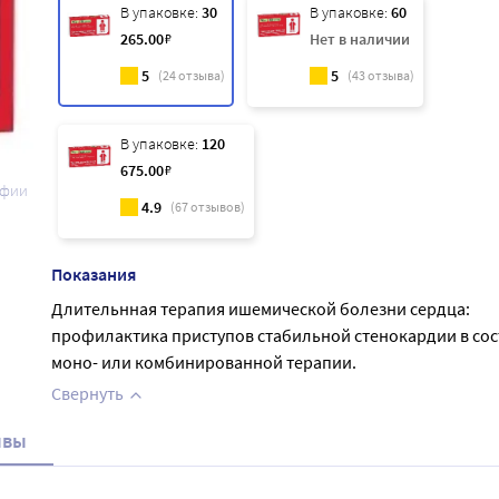
В упаковке:
30
В упаковке:
60
265
.00
₽
Нет в наличии
5
5
(
24
отзыва)
(
43
отзыва)
В упаковке:
120
675
.00
₽
афии
4.9
(
67
отзывов)
Показания
Длительнная терапия ишемической болезни сердца:
профилактика приступов стабильной стенокардии в сос
моно- или комбинированной терапии.
Свернуть
ывы