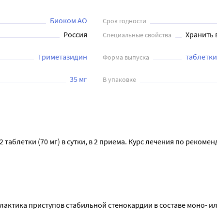
Биоком АО
Срок годности
Россия
Хранить 
Специальные свойства
Триметазидин
таблетк
Форма выпуска
35 мг
В упаковке
таблетки (70 мг) в сутки, в 2 приема. Курс лечения по рекомен
 тяжести (КК 30-60 мл/мин) суточная доза составляет 35 мг утр
жет наблюдаться повышенная экспозиция триметазидина из-за 
ктика приступов стабильной стенокардии в составе моно- ил