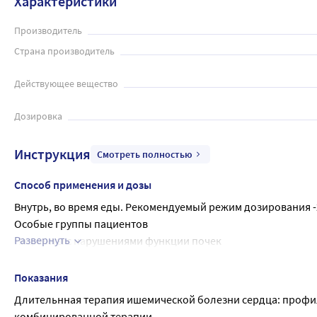
Характеристики
Производитель
Страна производитель
Действующее вещество
Дозировка
Инструкция
Смотреть полностью
Способ применения и дозы
Внутрь, во время еды. Рекомендуемый режим дозирования -2 
Особые группы пациентов
Развернуть
Пациенты с нарушениями функции почек
У пациентов с почечной недостаточностью умеренной степени
завтрака.
Показания
Пациенты пожилого возраста У пациентов старше 75 лет мо
Длительнная терапия ишемической болезни сердца: профила
снижения функции почек.
комбинированной терапии.