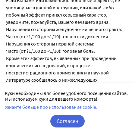
Если Вы заметили какие-либо побочные эффекты, не
упомянутые в данной инструкции, или какой-либо
побочный эффект принял серьезный характер,
уведомите, пожалуйста, Вашего лечащего врача.
Нарушения со стороны желудочно- кишечного тракта:
Часто (от ?1/100 до <1/10): тошнота и диспепсия.
Нарушения со стороны нервной системы:
Часто (от ?1/100 до <1/10): головная боль.
Кроме этих эффектов, выявленных при проведении
клинических исследований, в процессе
пострегистрационного применения и в научной
литературе сообщалось о нижеследующих
нежелательных эффектах. Имеющихся данных
Куки необходимы для более удобного посещения сайтов.
недостаточно, чтобы оценить их частоту.
Мы используем куки для вашего комфорта!
Нарушения со стороны иммунной системы:
Узнайте больше про использование cookie.
реакция гиперчувствительности, в том числе
анафилактическая реакция.
Согласен
Нарушения со стороны желудочно-кишечного тракта:
умеренные расстройства, такие как рвота, желудочно-
Корзина
Вход / Регистрация