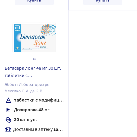
Бетасерк лонг 48 мг 30 шт.
таблетки с
модифицированным
Эбботт Лэбораториз де
высвобождением,
Мексико С. А. де К. В.
покрытые пленочной
таблетки с модифицированным высвобождением, покрытые пленочной оболочкой
оболочкой
Дозировка 48 мг
30 шт в уп.
Доставим в аптеку
завтра