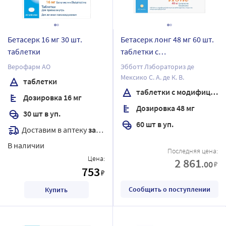
Бетасерк 16 мг 30 шт.
Бетасерк лонг 48 мг 60 шт.
таблетки
таблетки с
модифицированным
Верофарм АО
Эбботт Лэбораториз де
высвобождением,
Мексико С. А. де К. В.
таблетки
покрытые пленочной
таблетки с модифицированным высвобождением, покрытые пленочной оболочкой
Дозировка 16 мг
оболочкой
Дозировка 48 мг
30 шт в уп.
60 шт в уп.
Доставим в аптеку
завтра
В наличии
Последняя цена:
Цена:
2 861
.00
₽
753
₽
Сообщить о поступлении
Купить