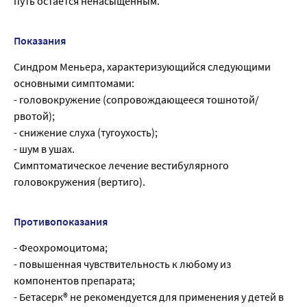
путь остается ненасыщенным.
Показания
Синдром Меньера, характеризующийся следующими
основными симптомами:
- головокружение (сопровождающееся тошнотой/
рвотой);
- снижение слуха (тугоухость);
- шум в ушах.
Симптоматическое лечение вестибулярного
головокружения (вертиго).
Противопоказания
- Феохромоцитома;
- повышенная чувствительность к любому из
компонентов препарата;
- Бетасерк® не рекомендуется для применения у детей в