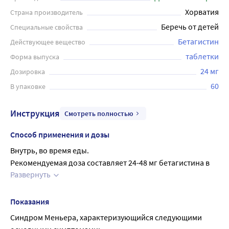
Хорватия
Страна производитель
Беречь от детей
Специальные свойства
Бетагистин
Действующее вещество
таблетки
Форма выпуска
24 мг
Дозировка
60
В упаковке
Инструкция
Смотреть полностью
Способ применения и дозы
Внутрь, во время еды.
Рекомендуемая доза составляет 24-48 мг бетагистина в 
Развернуть
день.
Доза препарата составляет:
Таблетки 8 мг: по 1-2 таблетки 3 раза в сутки.
Показания
Таблетки 16 мг: по 1/2 - 1 таблетке 3 раза в сутки.
Синдром Меньера, характеризующийся следующими
Таблетки 24 мг: по 1 таблетке 2 раза в сутки.