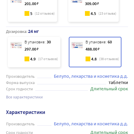
201
.00
₽
309
.00
₽
5
4.5
(
12
отзывов)
(
23
отзыва)
24 мг
Дозировка:
В упаковке:
30
В упаковке:
60
297
.00
₽
488
.00
₽
4.9
4.8
(
17
отзывов)
(
38
отзывов)
Белупо, лекарства и косметика д.д.
Производитель
таблетки
Форма выпуска
Длительный срок
Срок годности
Все характеристики
Характеристики
Белупо, лекарства и косметика д.д.
Производитель
Длительный срок
Срок годности