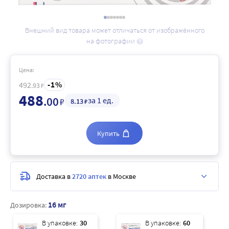
Внешний вид товара может отличаться от изображённого
на фотографии
Цена:
1
492
.93
₽
488
.00
за 1 ед.
₽
8
.13
₽
Купить
Доставка в
2720 аптек
в Москве
16 мг
Дозировка:
В упаковке:
30
В упаковке:
60