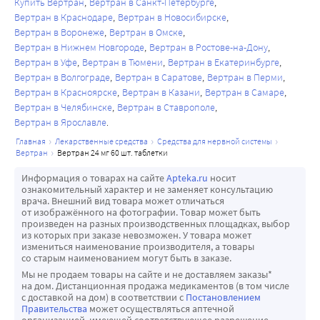
Купить Вертран
Вертран в Санкт-Петербурге
Вертран в Краснодаре
Вертран в Новосибирске
Вертран в Воронеже
Вертран в Омске
Вертран в Нижнем Новгороде
Вертран в Ростове-на-Дону
Вертран в Уфе
Вертран в Тюмени
Вертран в Екатеринбурге
Вертран в Волгограде
Вертран в Саратове
Вертран в Перми
Вертран в Красноярске
Вертран в Казани
Вертран в Самаре
Вертран в Челябинске
Вертран в Ставрополе
Вертран в Ярославле
главная
лекарственные средства
средства для нервной системы
вертран
вертран 24 мг 60 шт. таблетки
Информация о товарах на сайте
Apteka.ru
носит
ознакомительный характер и не заменяет консультацию
врача. Внешний вид товара может отличаться
от изображённого на фотографии. Товар может быть
произведен на разных производственных площадках, выбор
из которых при заказе невозможен. У товара может
измениться наименование производителя, а товары
со старым наименованием могут быть в заказе.
Мы не продаем товары на сайте и не доставляем заказы*
на дом. Дистанционная продажа медикаментов (в том числе
с доставкой на дом) в соответствии с
Постановлением
Правительства
может осуществляться аптечной