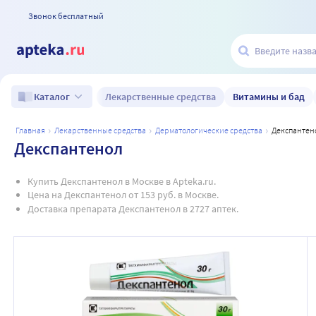
Звонок бесплатный
Лекарственные средства
Витамины и бад
Каталог
главная
лекарственные средства
дерматологические средства
декспантен
Декспантенол
Купить Декспантенол в Москве в Apteka.ru.
Цена на Декспантенол от 153 руб. в Москве.
Доставка препарата Декспантенол в 2727 аптек.