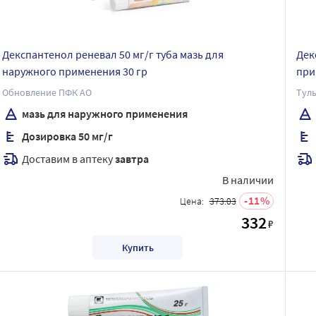
Декспантенол реневал 50 мг/г туба мазь для
Дек
наружного применения 30 гр
при
Обновление ПФК АО
Тул
мазь для наружного применения
Дозировка 50 мг/г
Доставим в аптеку
завтра
В наличии
11
Цена:
373.03
332
₽
Купить