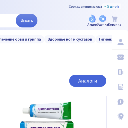
~ 5 дней
Срок хранения заказа
Искать
Акции
Уценка
Корзина
лечение орви и гриппа
Здоровье ног и суставов
Гигиена и уход
Аналоги