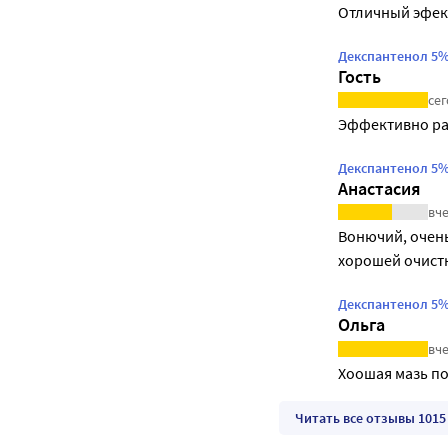
Отличный эфек
Декспантенол 5%
Гость
сег
Эффективно ра
Декспантенол 5%
Анастасия
вче
Вонючий, очень
хорошей очистк
Декспантенол 5%
Ольга
вче
Хоошая мазь по
Читать все отзывы 1015