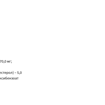
0,0 мг;
стерол) – 5,0
оксибензоат