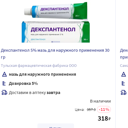
Декспантенол 5% мазь для наружного применения 30
Дек
гр
при
Тульская фармацевтическая фабрика ООО
Сам
мазь для наружного применения
Дозировка 5%
Доставим в аптеку
завтра
В наличии
11
Цена:
357.3
318
₽