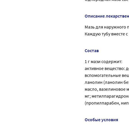
Описание лекарстве
Мазь для наружного п
Каждую тубу вместе с
Состав
1 г мази содержит:
активное вещество: д
вспомогательные веще
ланолин (ланолин бе
масло, вазелиновое ма
мг; метилпарагидрок
(пропилпарабен, нипаз
Особые условия