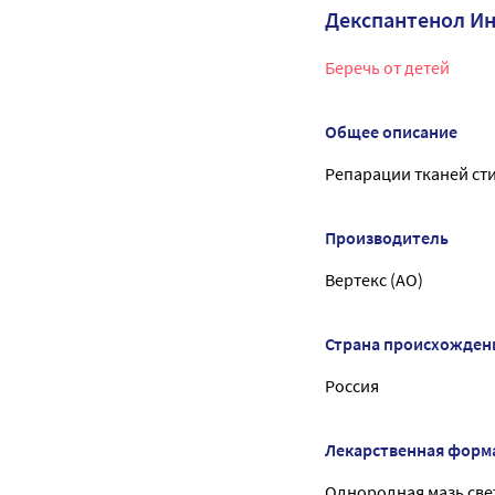
Декспантенол И
Беречь от детей
Общее описание
Репарации тканей ст
Производитель
Вертекс (АО)
Страна происхожден
Россия
Лекарственная форм
Однородная мазь све