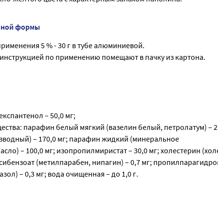
нной формы
рименения 5 % - 30 г в тубе алюминиевой.
 инструкцией по применению помещают в пачку из картона.
експантенол – 50,0 мг;
ства: парафин белый мягкий (вазелин белый, петролатум) – 27
зводный) – 170,0 мг; парафин жидкий (минеральное
сло) – 100,0 мг; изопропилмиристат – 30,0 мг; холестерин (холе
сибензоат (метилпарабен, нипагин) – 0,7 мг; пропилпарагидр
ол) – 0,3 мг; вода очищенная – до 1,0 г.