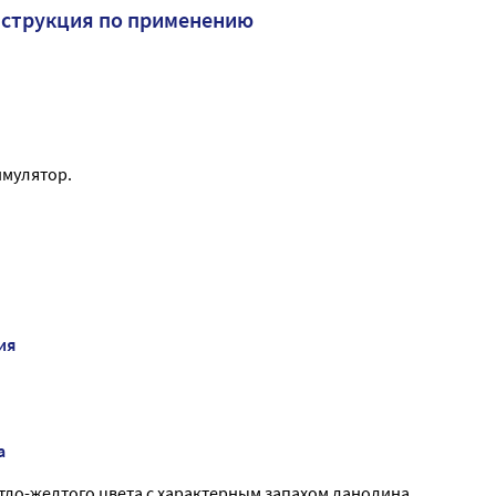
нструкция по применению
имулятор.
ия
а
тло-желтого цвета с характерным запахом ланолина.