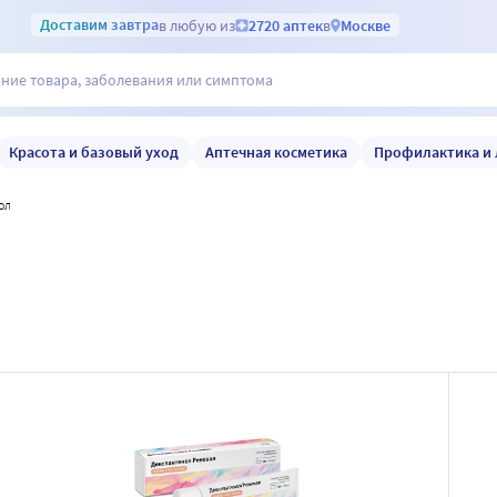
Доставим
завтра
в любую из
2720 аптек
в
Москве
Красота и базовый уход
Аптечная косметика
Профилактика и 
ол