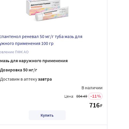
спантенол реневал 50 мг/г туба мазь для
ужного применения 100 гр
Обновление ПФК АО
мазь для наружного применения
Дозировка 50 мг/г
Доставим в аптеку
завтра
В наличии
11
Цена:
804.49
716
₽
Купить