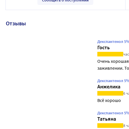
Отзывы
Декспантенол 5%
Гость
час
Очень хорошая 
заживлении. То
Декспантенол 5%
Анжелика
6 ч
Всё хорошо
Декспантенол 5%
Татьяна
8 ч