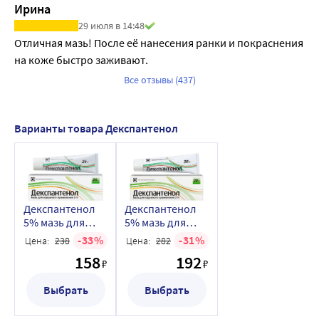
Ирина
29 июля в 14:48
Отличная мазь! После её нанесения ранки и покраснения 
на коже быстро заживают.
Все отзывы (437)
Варианты товара Декспантенол
Декспантенол
Декспантенол
5% мазь для
5% мазь для
наружного
наружного
33
31
Цена:
238
Цена:
282
применения 25
применения 30
158
192
гр
гр
₽
₽
Выбрать
Выбрать