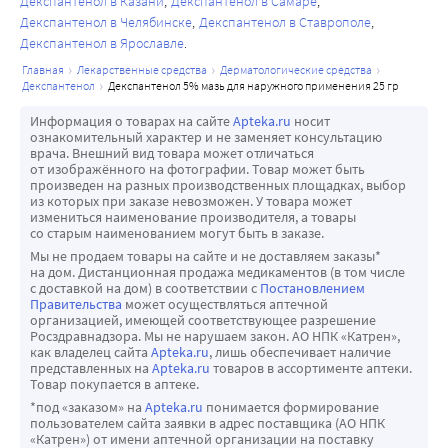
Декспантенол в Казани
Декспантенол в Самаре
Декспантенол в Челябинске
Декспантенол в Ставрополе
Декспантенол в Ярославле
главная
лекарственные средства
дерматологические средства
декспантенол
декспантенол 5% мазь для наружного применения 25 гр
Информация о товарах на сайте
Apteka.ru
носит
ознакомительный характер и не заменяет консультацию
врача. Внешний вид товара может отличаться
от изображённого на фотографии. Товар может быть
произведен на разных производственных площадках, выбор
из которых при заказе невозможен. У товара может
измениться наименование производителя, а товары
со старым наименованием могут быть в заказе.
Мы не продаем товары на сайте и не доставляем заказы*
на дом. Дистанционная продажа медикаментов (в том числе
с доставкой на дом) в соответствии с
Постановлением
Правительства
может осуществляться аптечной
организацией, имеющей соответствующее разрешение
Росздравнадзора. Мы не нарушаем закон. АО НПК «Катрен»,
как владелец сайта
Apteka.ru
, лишь обеспечивает наличие
представленных на
Apteka.ru
товаров в ассортименте аптеки.
Товар покупается в аптеке.
*под «заказом» на
Apteka.ru
понимается формирование
пользователем сайта заявки в адрес поставщика (АО НПК
«Катрен») от имени аптечной организации на поставку