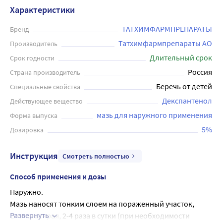
заживлению и увлажнению кожи. Мазь рекомендуется
Характеристики
применять при различных кожных повреждениях, в том
числе при ожогах, порезах, трещинах, мозолях, сухости и
ТАТХИМФАРМПРЕПАРАТЫ
Бренд
шелушении кожи. Ее можно использовать как взрослым,
Татхимфармпрепараты АО
Производитель
так и детям с 1-го года жизни. Мазь не оказывает
Длительный срок
Срок годности
раздражающего действия и не содержит красителей.
Россия
Страна производитель
Объем тюбика - 25 грамм.
Беречь от детей
Специальные свойства
Декспантенол
Действующее вещество
мазь для наружного применения
Форма выпуска
5%
Дозировка
Инструкция
Смотреть полностью
Способ применения и дозы
Наружно.
Мазь наносят тонким слоем на пораженный участок, 
Развернуть
слегка втирая, 2-4 раза в сутки (при необходимости 