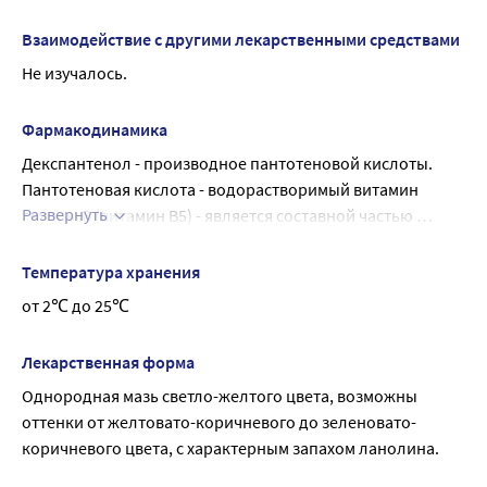
Взаимодействие с другими лекарственными средствами
Не изучалось.
Фармакодинамика
Декспантенол - производное пантотеновой кислоты. 
Пантотеновая кислота - водорастворимый витамин 
Развернуть
группы В (витамин В5) - является составной частью 
кофермента А. Стимулирует регенерацию кожи, 
нормализует клеточный метаболизм, увеличивает 
Температура хранения
прочность коллагеновых волокон. Повышение 
от 2℃ до 25℃
потребности в пантотеновой кислоте наблюдается при 
повреждении кожного покрова или тканей, а ее 
Лекарственная форма
недостаток можно восполнить местным применением 
Однородная мазь светло-желтого цвета, возможны 
декспантенола. Оказывает регенерирующее, слабое 
оттенки от желтовато-коричневого до зеленовато-
противовоспалительное действие.
коричневого цвета, с характерным запахом ланолина.