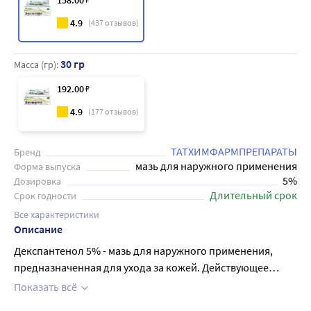
158
.00
4.9
(
437
отзывов)
30 гр
Масса (гр):
192
.00
₽
4.9
(
177
отзывов)
ТАТХИМФАРМПРЕПАРАТЫ
Бренд
мазь для наружного применения
Форма выпуска
5%
Дозировка
Длительный срок
Срок годности
Все характеристики
Описание
Декспантенол 5% - мазь для наружного применения,
предназначенная для ухода за кожей. Действующее
вещество - декспантенол, который ускоряет обновление
Показать всё
клеток, улучшает ее защитные функции, способствует