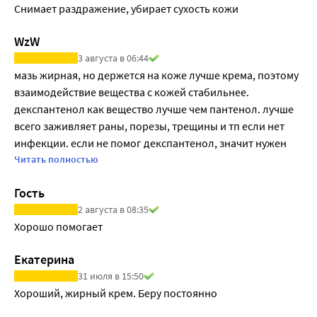
Снимает раздражение, убирает сухость кожи
WzW
3 августа в 06:44
мазь жирная, но держется на коже лучше крема, поэтому 
взаимодействие вещества с кожей стабильнее. 
декспантенол как вещество лучше чем пантенол. лучше 
всего заживляет раны, порезы, трещины и тп если нет 
инфекции. если не помог декспантенол, значит нужен 
антибиотик, тк декспантенол заживляет эпидермис! 
Читать полностью
ускоряет регенерацию! не поможет при внутренних и 
Гость
подкожных проблемах. используется даже в спреях и 
2 августа в 08:35
свечах! заживляет слизистую отлично!
Хорошо помогает
Екатерина
31 июля в 15:50
Хороший, жирный крем. Беру постоянно