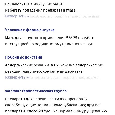
и в период грудного вскармливания.
Не наносить на мокнущие раны.
лекарственного препарата.
Если препарат используется для обработки трещин 
Избегать попадания препарата в глаза.
сосков во время лактации, он должен быть смыт перед 
Развернуть
Влияние на способность управлять транспортными 
кормлением грудью.
средствами, механизмами
Препарат не влияет на способность управлять 
Упаковка и форма выпуска
транспортными средствами или заниматься другими 
Мазь для наружного применения 5 % 25 г в туба с 
потенциально опасными видами деятельности, 
инструкцией по медицинскому применению в уп
требующими повышенной концентрации внимания и 
быстроты психомоторных реакций.
Побочные действия
Аллергические реакции, в т.ч. кожные аллергические 
реакции (например, контактный дерматит, 
Развернуть
аллергический дерматит, зуд, покраснение, экзема, 
сыпь, крапивница, раздражение кожи).
Если любые из указанных в инструкции побочных 
Фармакотерапевтическая группа
эффектов усугубляются, или отмечаются любые другие 
препараты для лечения ран и язв; препараты, 
побочные эффекты, не указанные в инструкции, следует 
способствующие нормальному рубцеванию; другие 
немедленно сообщить об этом врачу.
препараты, способствующие нормальному рубцеванию