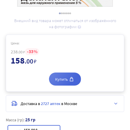
Внешний вид товара может отличаться от изображённого
на фотографии
Цена:
33
238
.00
₽
158
.00
₽
Купить
Доставка в
2727 аптек
в Москве
25 гр
Масса (гр):
₽