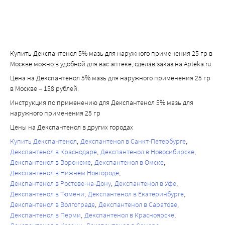
Купить Декспантенол 5% мазь для наружного применения 25 гр в
Москве можно в удобной для вас аптеке, сделав заказ на Apteka.ru.
Цена на Декспантенол 5% мазь для наружного применения 25 гр
в Москве – 158 рублей.
Инструкция по применению для Декспантенол 5% мазь для
наружного применения 25 гр
Цены на Декспантенол в других городах
Купить Декспантенол
Декспантенол в Санкт-Петербурге
Декспантенол в Краснодаре
Декспантенол в Новосибирске
Декспантенол в Воронеже
Декспантенол в Омске
Декспантенол в Нижнем Новгороде
Декспантенол в Ростове-на-Дону
Декспантенол в Уфе
Декспантенол в Тюмени
Декспантенол в Екатеринбурге
Декспантенол в Волгограде
Декспантенол в Саратове
Декспантенол в Перми
Декспантенол в Красноярске