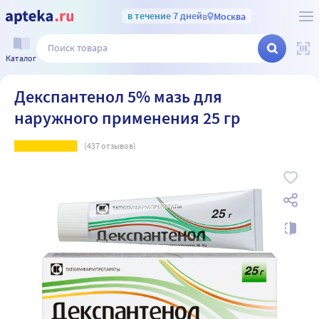
в течение 7 дней
в
Москва
Каталог
Декспантенол 5% мазь для
наружного применения 25 гр
(
437
отзывов)