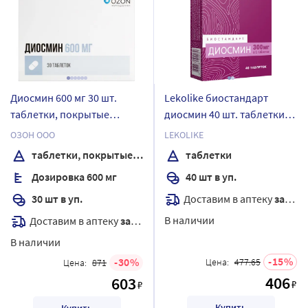
Диосмин 600 мг 30 шт.
Lekolike биостандарт
таблетки, покрытые
диосмин 40 шт. таблетки
пленочной оболочкой
массой 550 мг
ОЗОН ООО
LEKOLIKE
таблетки, покрытые пленочной оболочкой
таблетки
Дозировка 600 мг
40 шт в уп.
Доставим в аптеку
завтра
30 шт в уп.
В наличии
Доставим в аптеку
завтра
В наличии
15
30
Цена:
477.65
Цена:
871
406
603
₽
₽
Купить
Купить