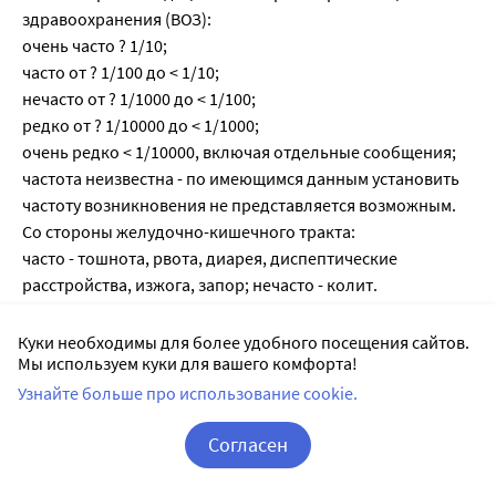
здравоохранения (ВОЗ):
очень часто ? 1/10;
часто от ? 1/100 до < 1/10;
нечасто от ? 1/1000 до < 1/100;
редко от ? 1/10000 до < 1/1000;
очень редко < 1/10000, включая отдельные сообщения;
частота неизвестна - по имеющимся данным установить
частоту возникновения не представляется возможным.
Со стороны желудочно-кишечного тракта:
часто - тошнота, рвота, диарея, диспептические
расстройства, изжога, запор; нечасто - колит.
Со стороны центральной нервной системы:
редко - головная боль, недомогание, головокружение.
Куки необходимы для более удобного посещения сайтов.
Мы используем куки для вашего комфорта!
Со стороны кожи и подкожной жировой клетчатки:
редко - кожные высыпания, кожный зуд.
Узнайте больше про использование cookie.
Аллергические реакции:
Согласен
редко - крапивница;
частота неизвестна - изолированный отек лица, губ, век;
Корзина
Вход / Регистрация