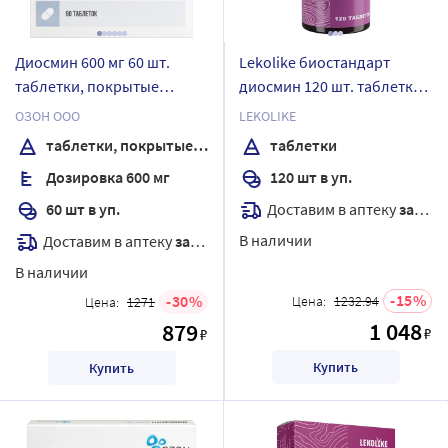
Диосмин 600 мг 60 шт.
Lekolike биостандарт
таблетки, покрытые
диосмин 120 шт. таблетки
пленочной оболочкой
массой 550 мг
ОЗОН ООО
LEKOLIKE
таблетки, покрытые пленочной оболочкой
таблетки
Дозировка 600 мг
120 шт в уп.
Доставим в аптеку
завтра
60 шт в уп.
В наличии
Доставим в аптеку
завтра
В наличии
15
30
Цена:
1232.94
Цена:
1271
1 048
879
₽
₽
Купить
Купить