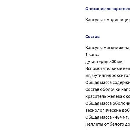
Описание лекарстве
Капсулы с модифициро
Состав
Капсулы мягкие жела
1 капс.
дутастерид 500 мкг
Вспомогательные вещ
мг, бутилгидрокситолу
Общая масса содержим
Состав оболочки капсу
краситель железа окси
Общая масса оболочки
Технологические доба
Общая масса - 484 мг.
Пеллеты от белого до