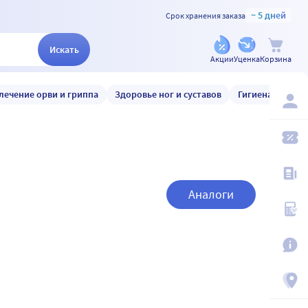
~ 5 дней
Срок хранения заказа
Искать
Акции
Уценка
Корзина
лечение орви и гриппа
Здоровье ног и суставов
Гигиена и уход
Аналоги