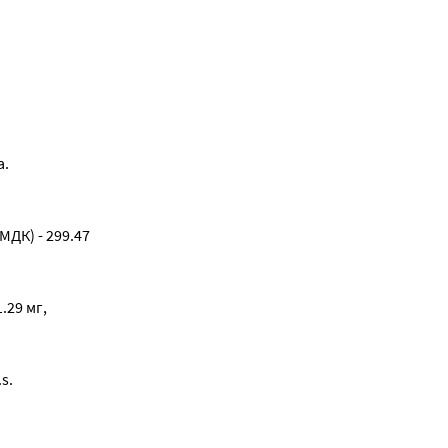
а.
ДК) - 299.47
.29 мг,
s.