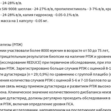
- 24-28% в/в.
 SW-9008: шеллак - 24-27% в/в, пропиленгликоль - 3-7% в/в, кр
 24-28% в/в, калия гидроксид - 0.05-0.1% в/в.
асса на 1 капсулу - 0.05 мг.
железы (РПЖ)
нии участвовали более 8000 мужчин в возрасте от 50 до 75 лет,
трицательным результатом биопсии на наличие РПЖ и уровне
мл (исследование REDUCE) при первичном обследовании, при этом
ван РПЖ. Зарегистрировано больше случаев РПЖ с оценкой 8-1
е дутастерида (n = 29; 0,9%) по сравнению с группой плацебо (n
ения количества случаев РПЖ с оценкой 5-6 и 7-10 баллов по ш
ая связь между приемом дутастерида и развитием РПЖ высоко
лена. Клиническое значение количественного дисбаланса неиз
ие дутастерид, должны регулярно проходить обследования в
ия РПЖ, включая определение уровня ПСА.
летнем исследовании, направленном на последующее наблюд