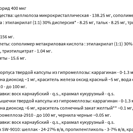
орид 400 мкг
ества: целлюлоза микрокристаллическая - 138.25 мг, сополим
: этилакрилат (1:1) 30% дисперсия* - 8.25 мг, тальк - 8.25 мг, т
156 мг.
еты: сополимер метакриловая кислота : этилакрилат (1:1) 30%
г, триэтилцитрат - 1.04 мг.
ы - 15.6 мг.
орпуса твердой капсулы из гипромеллозы: каррагинан - 0-1.3 м
тана диоксид ~1 мг, краситель железа оксид красный ~5 мг, вод
 - до 100 мг.
ки: воск карнаубский - q.s., крахмал кукурузный - q.s.
шечки твердой капсулы из гипромеллозы: каррагинан - 0-1.3 
тана диоксид ~6 мг, краситель солнечный закат желтый** ~0.1 мг
омеллоза-2910 - до 100 мг, чернила черные ~0.05 мг.
ки: воск карнаубский - q.s., крахмал кукурузный - q.s.
 SW-9010: шеллак - 24-27% в/в, пропиленгликоль - 3-7% в/в, кр