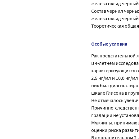
железа оксид черный 
Состав чернил черных
железа оксид черный -
Теоретическая общая м
Особые условия
Рак предстательной 
В 4-летнем исследова
характеризующихся о
2,5 нг/мл и 10,0 нг/
них был диагностиро
шкале Глисона в групп
Не отмечалось увелич
Причинно-следственн
градации не установ
Мужчины, принимающ
оценки риска развит
В дополнительном 2-