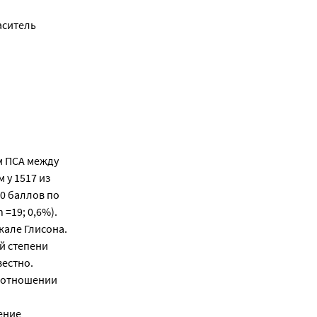
аситель
м ПСА между
 у 1517 из
0 баллов по
 =19; 0,6%).
кале Глисона.
й степени
вестно.
 отношении
ение