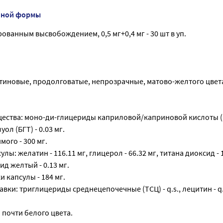
нной формы
ванным высвобож­дением, 0,5 мг+0,4 мг - 30 шт в уп.
тиновые, продолговатые, непрозрачные, матово-желтого цвет
ества: моно-ди-глицериды каприловой/каприновой кислоты (М
ол (БГТ) - 0.03 мг.
ого - 300 мг.
лы: желатин - 116.11 мг, глицерол - 66.32 мг, титана диоксид - 1
д желтый - 0.13 мг.
 капсулы - 184 мг.
вки: триглицериды среднецепочечные (ТСЦ) - q.s., лецитин - q.
 почти белого цвета.