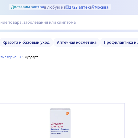
Доставим
завтра
в любую из
2727 аптек
в
Москва
Красота и базовый уход
Аптечная косметика
Профилактика и 
ловые гормоны
дуодарт