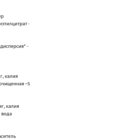
ер
риэтилцитрат -
 дисперсия* -
г, калия
а очищенная ~5
мг, калия
, вода
аситель