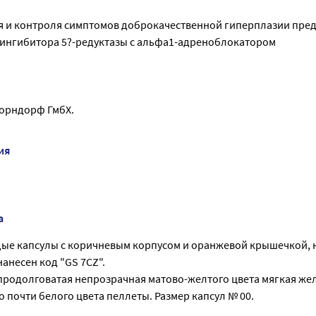
я и контроля симптомов доброкачественной гиперплазии пре
ингибитора 5?-редуктазы с альфа1-адреноблокатором
орндорф ГмбХ.
ия
а
ые капсулы с коричневым корпусом и оранжевой крышечкой, 
анесен код "GS 7CZ".
продолговатая непрозрачная матово-желтого цвета мягкая же
до почти белого цвета пеллеты. Размер капсул № 00.