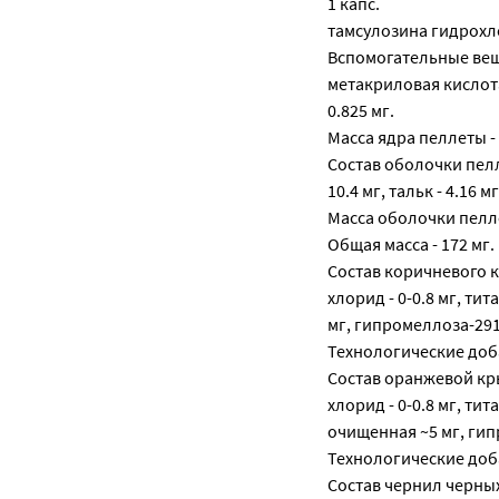
1 капс.
тамсулозина гидрохл
Вспомогательные вещ
метакриловая кислота 
0.825 мг.
Масса ядра пеллеты - 
Состав оболочки пелл
10.4 мг, тальк - 4.16 м
Масса оболочки пеллет
Общая масса - 172 мг.
Состав коричневого к
хлорид - 0-0.8 мг, ти
мг, гипромеллоза-2910
Технологические добав
Состав оранжевой кры
хлорид - 0-0.8 мг, ти
очищенная ~5 мг, гипр
Технологические добав
Состав чернил черных