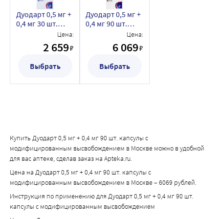
Дуодарт 0,5 мг +
Дуодарт 0,5 мг +
0,4 мг 30 шт.
0,4 мг 90 шт.
капсулы с
капсулы с
Цена:
Цена:
модифицированным
модифицированным
2 659
6 069
₽
₽
высвобождением
высвобождением
Выбрать
Выбрать
Купить Дуодарт 0,5 мг + 0,4 мг 90 шт. капсулы с
модифицированным высвобождением в Москве можно в удобной
для вас аптеке, сделав заказ на Apteka.ru.
Цена на Дуодарт 0,5 мг + 0,4 мг 90 шт. капсулы с
модифицированным высвобождением в Москве – 6069 рублей.
Инструкция по применению для Дуодарт 0,5 мг + 0,4 мг 90 шт.
капсулы с модифицированным высвобождением