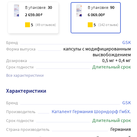
В упаковке:
30
В упаковке:
90
2 659
.00
₽
6 069
.00
₽
5
5
(
49
отзывов)
(
142
отзыва)
GSK
Бренд
капсулы с модифицированным
Форма выпуска
высвобождением
0,5 мг + 0,4 мг
Дозировка
Длительный срок
Срок годности
Все характеристики
Характеристики
GSK
Бренд
Каталент Германия Шорндорф ГмбХ.
Производитель
Длительный срок
Срок годности
Германия
Страна производитель