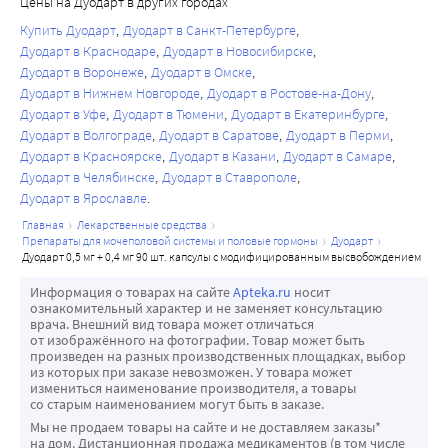
Цены на Дуодарт в других городах
Купить Дуодарт
Дуодарт в Санкт-Петербурге
Дуодарт в Краснодаре
Дуодарт в Новосибирске
Дуодарт в Воронеже
Дуодарт в Омске
Дуодарт в Нижнем Новгороде
Дуодарт в Ростове-на-Дону
Дуодарт в Уфе
Дуодарт в Тюмени
Дуодарт в Екатеринбурге
Дуодарт в Волгограде
Дуодарт в Саратове
Дуодарт в Перми
Дуодарт в Красноярске
Дуодарт в Казани
Дуодарт в Самаре
Дуодарт в Челябинске
Дуодарт в Ставрополе
Дуодарт в Ярославле
главная
лекарственные средства
препараты для мочеполовой системы и половые гормоны
дуодарт
дуодарт 0,5 мг + 0,4 мг 90 шт. капсулы с модифицированным высвобождением
Информация о товарах на сайте
Apteka.ru
носит
ознакомительный характер и не заменяет консультацию
врача. Внешний вид товара может отличаться
от изображённого на фотографии. Товар может быть
произведен на разных производственных площадках, выбор
из которых при заказе невозможен. У товара может
измениться наименование производителя, а товары
со старым наименованием могут быть в заказе.
Мы не продаем товары на сайте и не доставляем заказы*
на дом. Дистанционная продажа медикаментов (в том числе