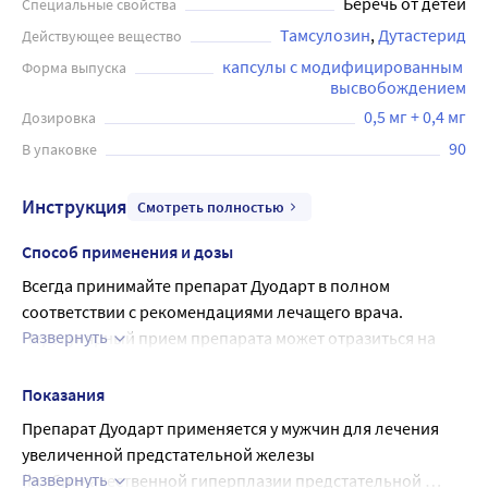
Беречь от детей
Специальные свойства
Тамсулозин
Дутастерид
Действующее вещество
капсулы с модифицированным 
Форма выпуска
высвобождением
0,5 мг + 0,4 мг
Дозировка
90
В упаковке
Инструкция
Смотреть полностью
Способ применения и дозы
Всегда принимайте препарат Дуодарт в полном 
соответствии с рекомендациями лечащего врача. 
Развернуть
Нерегулярный прием препарата может отразиться на 
контроле концентрации ПСА. При появлении сомнений 
посоветуйтесь с лечащим врачом.
Показания
Рекомендуемая доза: 1 капсула 1 раз в сутки.
Препарат Дуодарт применяется у мужчин для лечения 
Принимайте препарат через 30 минут после приема пищи 
увеличенной предстательной железы 
в одно и то же время ежедневно. Капсулы следует 
Развернуть
(iдоброкачественной гиперплазии предстательной 